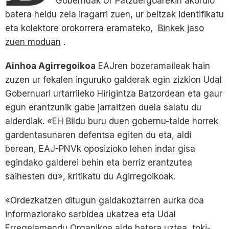
Gobernuak Ur Patzuergoarekin akordio
batera heldu zela iragarri zuen, ur beltzak identifikatu
eta kolektore orokorrera eramateko,
Binkek jaso
zuen moduan
.
Ainhoa Agirregoikoa
EAJren bozeramaileak hain
zuzen ur fekalen inguruko galderak egin zizkion Udal
Gobernuari urtarrileko Hirigintza Batzordean eta gaur
egun erantzunik gabe jarraitzen duela salatu du
alderdiak. «EH Bildu buru duen gobernu-talde horrek
gardentasunaren defentsa egiten du eta, aldi
berean, EAJ-PNVk oposizioko lehen indar gisa
egindako galderei behin eta berriz erantzutea
saihesten du», kritikatu du Agirregoikoak.
«Ordezkatzen ditugun galdakoztarren aurka doa
informaziorako sarbidea ukatzea eta Udal
Erregelamendu Organikoa alde batera uztea, toki-