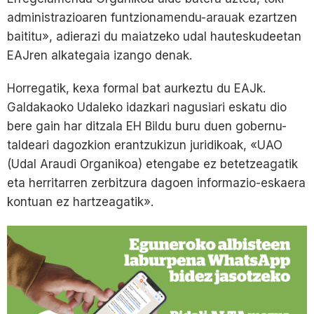
administrazioaren funtzionamendu-arauak ezartzen
baititu», adierazi du maiatzeko udal hauteskudeetan
EAJren alkategaia izango denak.
Horregatik, kexa formal bat aurkeztu du EAJk.
Galdakaoko Udaleko idazkari nagusiari eskatu dio
bere gain har ditzala EH Bildu buru duen gobernu-
taldeari dagozkion erantzukizun juridikoak, «UAO
(Udal Araudi Organikoa) etengabe ez betetzeagatik
eta herritarren zerbitzura dagoen informazio-eskaera
kontuan ez hartzeagatik».