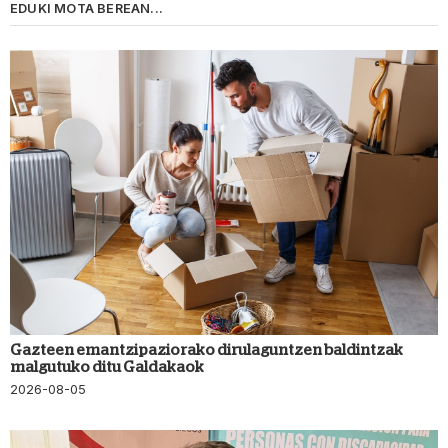
EDUKI MOTA BEREAN...
Gazteen emantzipaziorako dirulaguntzen baldintzak
malgutuko ditu Galdakaok
2026-08-05