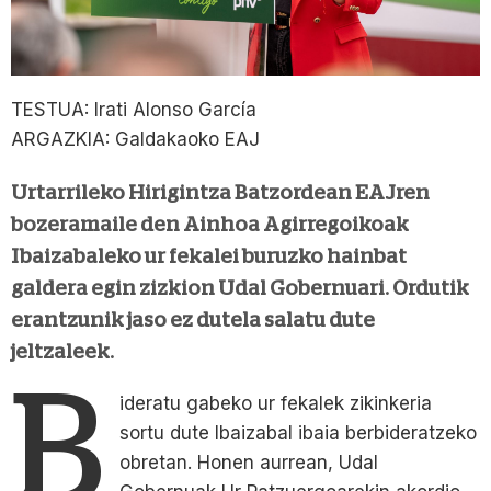
TESTUA: Irati Alonso García
ARGAZKIA: Galdakaoko EAJ
Urtarrileko Hirigintza Batzordean EAJren
bozeramaile den Ainhoa Agirregoikoak
Ibaizabaleko ur fekalei buruzko hainbat
galdera egin zizkion Udal Gobernuari. Ordutik
erantzunik jaso ez dutela salatu dute
jeltzaleek.
B
ideratu gabeko ur fekalek zikinkeria
sortu dute Ibaizabal ibaia berbideratzeko
obretan. Honen aurrean, Udal