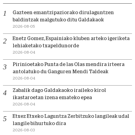
Gazteen emantzipaziorako dirulaguntzen
baldintzak malgutuko ditu Galdakaok
2026-08-05
Enetz Gomez, Espainiako kluben arteko igeriketa
lehiaketako txapeldunorde
2026-08-04
Pirinioetako Punta de las Olas mendira irteera
antolatuko du Ganguren Mendi Taldeak
2026-08-04
Zabalik dago Galdakaoko iraileko kirol
ikastaroetan izena emateko epea
2026-08-04
Etxez Etxeko Laguntza Zerbitzuko langileak udal
langile bihurtuko dira
2026-08-03