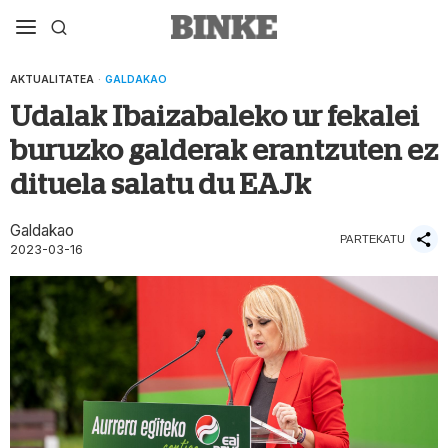
AKTUALITATEA
·
GALDAKAO
Udalak Ibaizabaleko ur fekalei
buruzko galderak erantzuten ez
dituela salatu du EAJk
Galdakao
PARTEKATU
2023-03-16