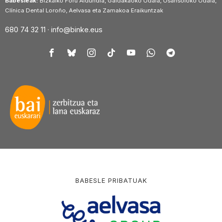
Babesleak:
Bizkaiko Foru Aldundia, Galdakaoko Udala, Usansoloko Udala,
Clínica Dental Loroño, Aelvasa eta Zamakoa Eraikuntzak
680 74 32 11 ·
info@binke.eus
BABESLE PRIBATUAK