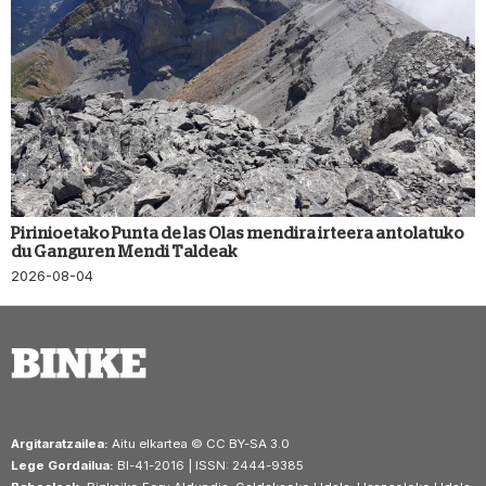
Pirinioetako Punta de las Olas mendira irteera antolatuko
du Ganguren Mendi Taldeak
2026-08-04
Argitaratzailea:
Aitu elkartea © CC BY-SA 3.0
Lege Gordailua:
BI-41-2016 | ISSN: 2444-9385