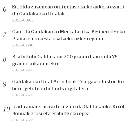
Errolda zuzenean online jasotzeko aukera ezarri
du Galdakaoko Udalak
2026-08-03
Gaur da Galdakaoko Merkataritza Biziberritzeko
Planaren inkesta osatzeko azken eguna
2026-07-30
Bi atxilotu Galdakaon 700 gramo haxix eta 75
gramo kokainarekin
2026-07-28
Galdakaoko Udal Artxiboak 17 argazki historiko
berri gehitu ditu funts digitalera
2026-07-28
Iraila amaierara arte luzatu da Galdakaoko Kirol
Bonuak erosi eta erabiltzeko epea
2026-07-28