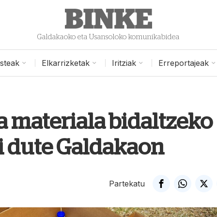
Galdakaoko eta Usansoloko komunikabidea
isteak
Elkarrizketak
Iritziak
Erreportajeak
a materiala bidaltzeko
ki dute Galdakaon
Partekatu