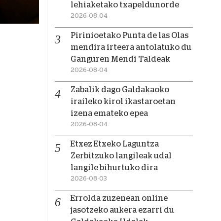
lehiaketako txapeldunorde
2026-08-04
Pirinioetako Punta de las Olas
mendira irteera antolatuko du
Ganguren Mendi Taldeak
2026-08-04
Zabalik dago Galdakaoko
iraileko kirol ikastaroetan
izena emateko epea
2026-08-04
Etxez Etxeko Laguntza
Zerbitzuko langileak udal
langile bihurtuko dira
2026-08-03
Errolda zuzenean online
jasotzeko aukera ezarri du