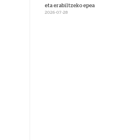
eta erabiltzeko epea
2026-07-28