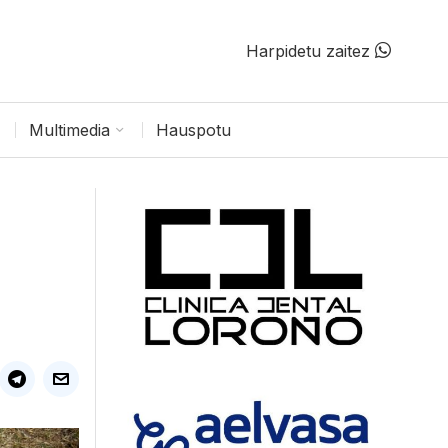
Harpidetu zaitez
Multimedia
Hauspotu