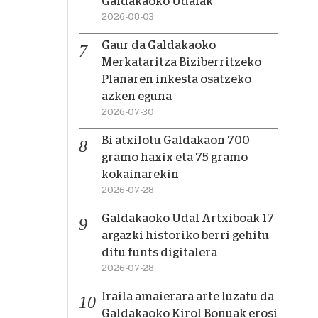
Galdakaoko Udalak
2026-08-03
Gaur da Galdakaoko
Merkataritza Biziberritzeko
Planaren inkesta osatzeko
azken eguna
2026-07-30
Bi atxilotu Galdakaon 700
gramo haxix eta 75 gramo
kokainarekin
2026-07-28
Galdakaoko Udal Artxiboak 17
argazki historiko berri gehitu
ditu funts digitalera
2026-07-28
Iraila amaierara arte luzatu da
Galdakaoko Kirol Bonuak erosi