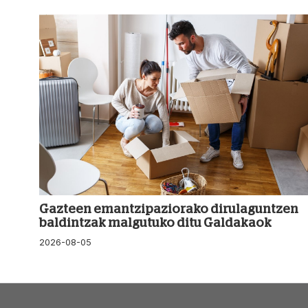
Gazteen emantzipaziorako dirulaguntzen
baldintzak malgutuko ditu Galdakaok
2026-08-05