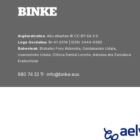
Argitaratzailea:
Aitu elkartea © CC BY-SA 3.0
Lege Gordailua:
BI-41-2016 | ISSN: 2444-9385
Babesleak:
Bizkaiko Foru Aldundia, Galdakaoko Udala,
Usansoloko Udala, Clínica Dental Loroño, Aelvasa eta Zamakoa
Eraikuntzak
680 74 32 11 ·
info@binke.eus