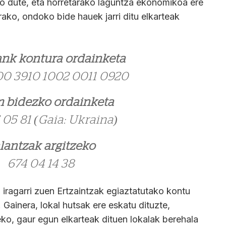
o dute, eta horretarako laguntza ekonomikoa ere
ako, ondoko bide hauek jarri ditu elkarteak
nk kontura ordainketa
00 3910 1002 0011 0920
 bidezko ordainketa
 05 81 (Gaia: Ukraina)
lantzak argitzeko
674 04 14 38
 iragarri zuen Ertzaintzak egiaztatutako kontu
Gainera, lokal hutsak ere eskatu dituzte,
teko, gaur egun elkarteak dituen lokalak berehala