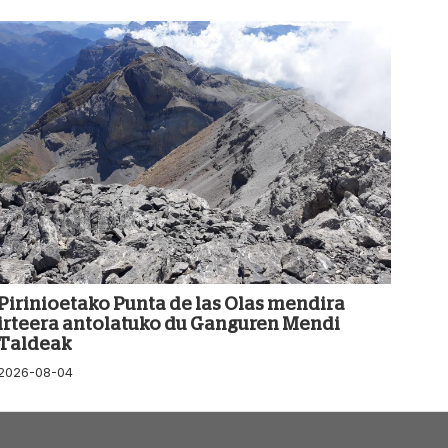
Pirinioetako Punta de las Olas mendira
irteera antolatuko du Ganguren Mendi
Taldeak
2026-08-04