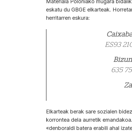
Materiala Poloniako mugara bidalik
eskatu du GBGE elkarteak. Horretar
herritarren eskura:
Caixaba
ES93 21
Bizum
635 75
Za
Elkarteak berak sare sozialen bidez
korrontea dela aurretik emandakoa. 
«denboraldi batera erabili ahal iza