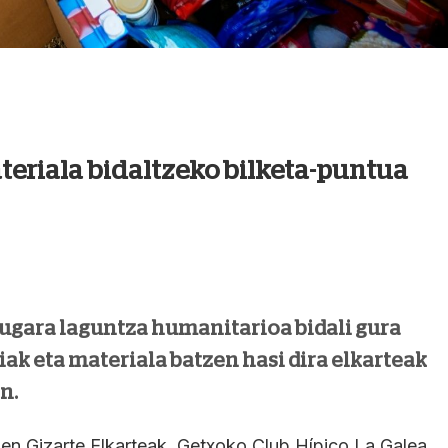
teriala bidaltzeko bilketa-puntua
ugara laguntza humanitarioa bidali gura
iak eta materiala batzen hasi dira elkarteak
n.
en Gizarte Elkarteak, Getxoko Club Hípico La Galea