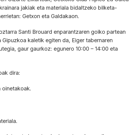
krainara jakiak eta materiala bidaltzeko bilketa-
 herrietan: Getxon eta Galdakaon.
oztarra Santi Brouard enparantzaren goiko partean
 Gipuzkoa kaletik egiten da, Eiger tabernaren
utegia, gaur gaurkoz: egunero 10:00 – 14:00 eta
oak dira:
 oinetakoak.
eriala.