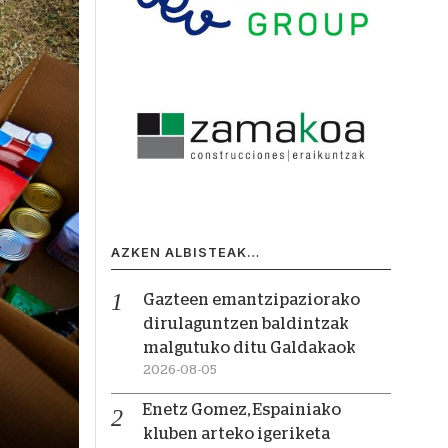
AZKEN ALBISTEAK…
Gazteen emantzipaziorako
dirulaguntzen baldintzak
malgutuko ditu Galdakaok
2026-08-05
Enetz Gomez, Espainiako
kluben arteko igeriketa