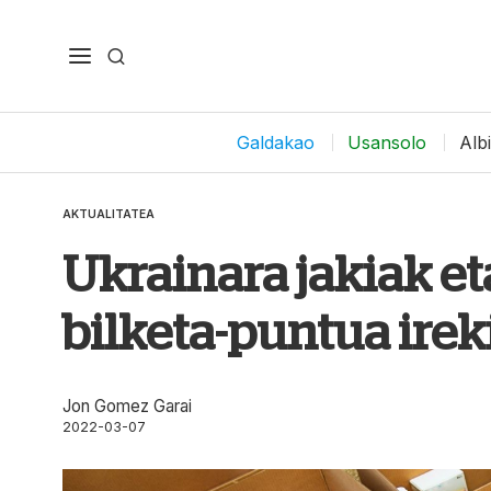
Galdakao
Usansolo
Alb
AKTUALITATEA
Ukrainara jakiak et
bilketa-puntua ire
Jon Gomez Garai
2022-03-07