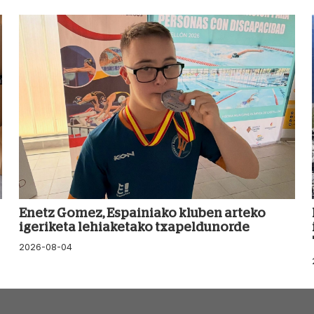
Enetz Gomez, Espainiako kluben arteko
igeriketa lehiaketako txapeldunorde
2026-08-04