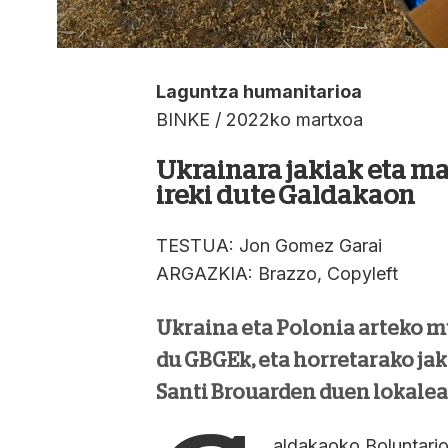
Laguntza humanitarioa
BINKE / 2022ko martxoa
Ukrainara jakiak eta ma
ireki dute Galdakaon
TESTUA: Jon Gomez Garai
ARGAZKIA: Brazzo, Copyleft
Ukraina eta Polonia arteko m
du GBGEk, eta horretarako jak
Santi Brouarden duen lokalea
aldakaoko Boluntario