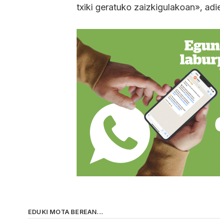
txiki geratuko zaizkigulakoan», ad
EDUKI MOTA BEREAN...