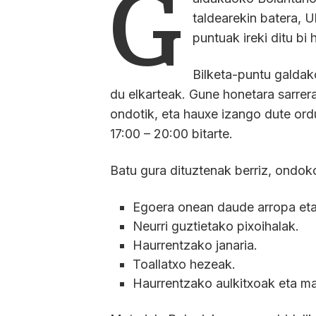
G
taldearekin batera, U
puntuak ireki ditu bi
Bilketa-puntu galdak
du elkarteak. Gune honetara sarrera
ondotik, eta hauxe izango dute ord
17:00 – 20:00 bitarte.
Batu gura dituztenak berriz, ondok
Egoera onean daude arropa eta
Neurri guztietako pixoihalak.
Haurrentzako janaria.
Toallatxo hezeak.
Haurrentzako aulkitxoak eta mat