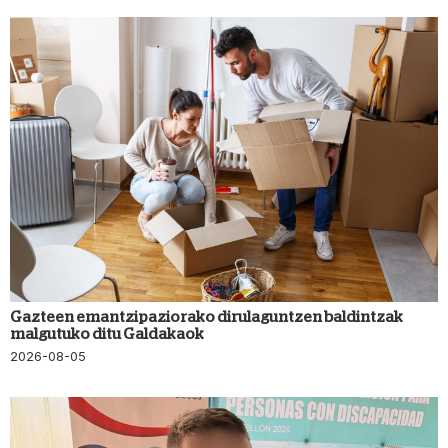
Gazteen emantzipaziorako dirulaguntzen baldintzak
malgutuko ditu Galdakaok
2026-08-05