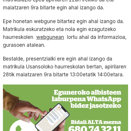
maiatzaren 9ra bitarte egin ahal izango da.
Epe honetan webgune bitartez egin ahal izango da.
Matrikula eskuratzeko eta nola egin ezagutzeko
haurreskolen
webgunean
lortu ahal da informazioa,
gurasoen atalean.
Bestalde, presentzialki ere egin ahal izango da
matrikula Usansoloko haurreskolan bertan, apirilaren
28tik maiatzaren 9ra bitarte 13:00etatik 14:00etara.