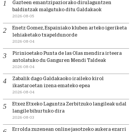
Gazteen emantzipaziorako dirulaguntzen
baldintzak malgutuko ditu Galdakaok
2026-08-05
Enetz Gomez, Espainiako kluben arteko igeriketa
lehiaketako txapeldunorde
2026-08-04
Pirinioetako Punta de las Olas mendira irteera
antolatuko du Ganguren Mendi Taldeak
2026-08-04
Zabalik dago Galdakaoko iraileko kirol
ikastaroetan izena emateko epea
2026-08-04
Etxez Etxeko Laguntza Zerbitzuko langileak udal
langile bihurtuko dira
2026-08-03
Errolda zuzenean online jasotzeko aukera ezarri