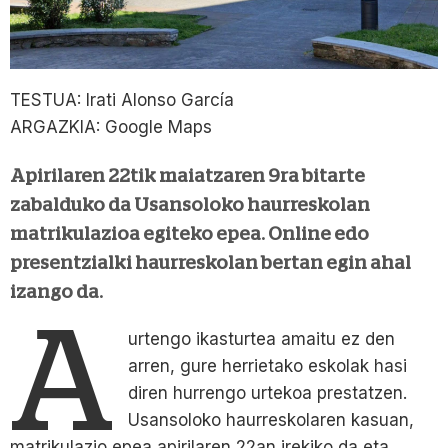
TESTUA: Irati Alonso García
ARGAZKIA: Google Maps
Apirilaren 22tik maiatzaren 9ra bitarte
zabalduko da Usansoloko haurreskolan
matrikulazioa egiteko epea. Online edo
presentzialki haurreskolan bertan egin ahal
izango da.
A
urtengo ikasturtea amaitu ez den
arren, gure herrietako eskolak hasi
diren hurrengo urtekoa prestatzen.
Usansoloko haurreskolaren kasuan,
matrikulazio epea apirilaren 22an irekiko da eta