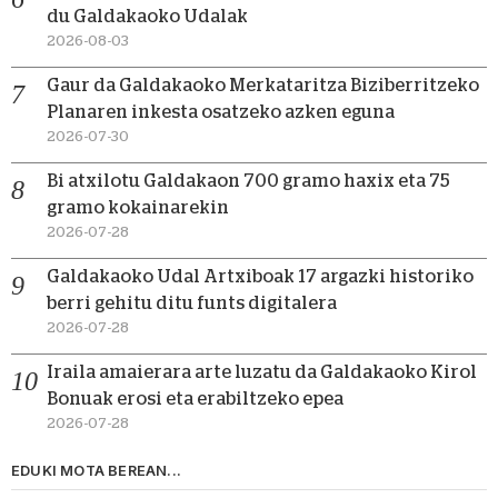
du Galdakaoko Udalak
2026-08-03
Gaur da Galdakaoko Merkataritza Biziberritzeko
Planaren inkesta osatzeko azken eguna
2026-07-30
Bi atxilotu Galdakaon 700 gramo haxix eta 75
gramo kokainarekin
2026-07-28
Galdakaoko Udal Artxiboak 17 argazki historiko
berri gehitu ditu funts digitalera
2026-07-28
Iraila amaierara arte luzatu da Galdakaoko Kirol
Bonuak erosi eta erabiltzeko epea
2026-07-28
EDUKI MOTA BEREAN...