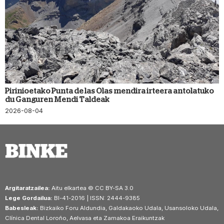
Pirinioetako Punta de las Olas mendira irteera antolatuko
du Ganguren Mendi Taldeak
2026-08-04
Argitaratzailea:
Aitu elkartea © CC BY-SA 3.0
Lege Gordailua:
BI-41-2016 | ISSN: 2444-9385
Babesleak:
Bizkaiko Foru Aldundia, Galdakaoko Udala, Usansoloko Udala,
Clínica Dental Loroño, Aelvasa eta Zamakoa Eraikuntzak