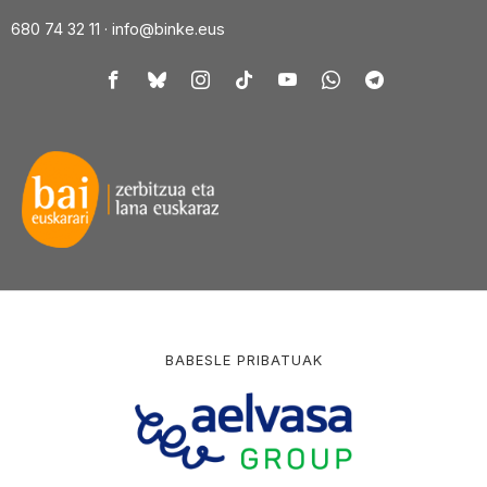
680 74 32 11 ·
info@binke.eus
BABESLE PRIBATUAK