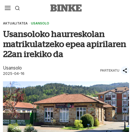
AKTUALITATEA
·
USANSOLO
Usansoloko haurreskolan
matrikulatzeko epea apirilaren
22an irekiko da
Usansolo
PARTEKATU
2025-04-16