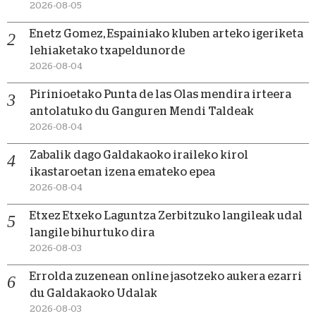
2026-08-05
Enetz Gomez, Espainiako kluben arteko igeriketa
lehiaketako txapeldunorde
2026-08-04
Pirinioetako Punta de las Olas mendira irteera
antolatuko du Ganguren Mendi Taldeak
2026-08-04
Zabalik dago Galdakaoko iraileko kirol
ikastaroetan izena emateko epea
2026-08-04
Etxez Etxeko Laguntza Zerbitzuko langileak udal
langile bihurtuko dira
2026-08-03
Errolda zuzenean online jasotzeko aukera ezarri
du Galdakaoko Udalak
2026-08-03