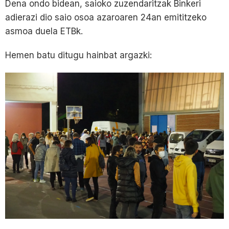
Dena ondo bidean, saioko zuzendaritzak Binkeri
adierazi dio saio osoa azaroaren 24an emititzeko
asmoa duela ETBk.
Hemen batu ditugu hainbat argazki: