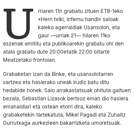
U
rriaren 11n grabatu zituen ETB-1eko
«Herri txiki, infernu handi» saioak
kaleko agerraldiak Usansolon, eta
gaur —urriak 21— hilaren 11ko
eszenak emititu eta publikoarekin grabatu ohi den
atala grabatu dute 20:00etatik 22:00 bitarte
Meatzetako frontoian.
Grabaketan izan da Binke, eta usansolotarren
sartzea eta hasierako uneak irudiz batu ditu
hedabide honek. Saio arrakastatsuak ohituta gaituen
bezala, Sebastian Lizasok bertsoz eman dio hasiera
emanaldiari eta ostean etorri dira, kaleko
grabaketekin tartekatuta, Mikel Pagadi eta Zuhaitz
Gurrutxaga aurkezleen bakarrizketa umoretsuak.