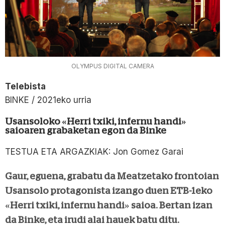
OLYMPUS DIGITAL CAMERA
Telebista
BINKE / 2021eko urria
Usansoloko «Herri txiki, infernu handi»
saioaren grabaketan egon da Binke
TESTUA ETA ARGAZKIAK: Jon Gomez Garai
Gaur, eguena, grabatu da Meatzetako frontoian
Usansolo protagonista izango duen ETB-1eko
«Herri txiki, infernu handi» saioa. Bertan izan
da Binke, eta irudi alai hauek batu ditu.