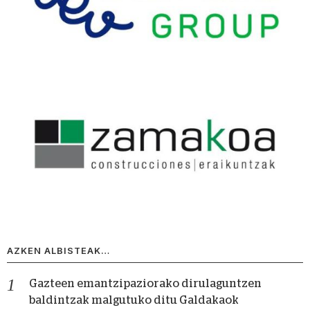
AZKEN ALBISTEAK…
Gazteen emantzipaziorako dirulaguntzen
baldintzak malgutuko ditu Galdakaok