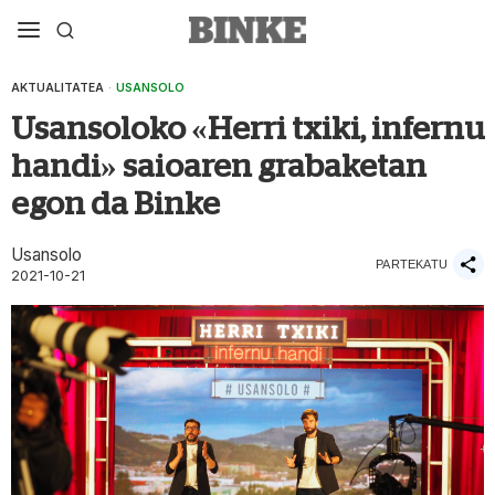
AKTUALITATEA
·
USANSOLO
Usansoloko «Herri txiki, infernu
handi» saioaren grabaketan
egon da Binke
Usansolo
PARTEKATU
2021-10-21