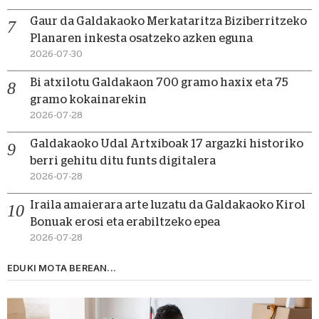
Gaur da Galdakaoko Merkataritza Biziberritzeko
Planaren inkesta osatzeko azken eguna
2026-07-30
Bi atxilotu Galdakaon 700 gramo haxix eta 75
gramo kokainarekin
2026-07-28
Galdakaoko Udal Artxiboak 17 argazki historiko
berri gehitu ditu funts digitalera
2026-07-28
Iraila amaierara arte luzatu da Galdakaoko Kirol
Bonuak erosi eta erabiltzeko epea
2026-07-28
EDUKI MOTA BEREAN...