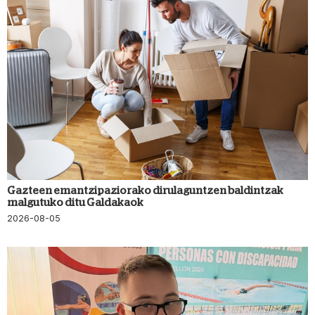
Gazteen emantzipaziorako dirulaguntzen baldintzak
malgutuko ditu Galdakaok
2026-08-05