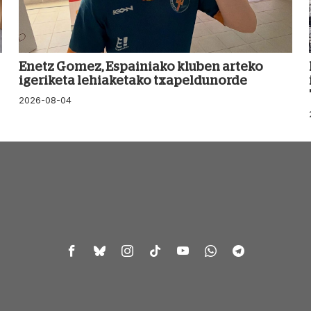
Enetz Gomez, Espainiako kluben arteko
igeriketa lehiaketako txapeldunorde
2026-08-04