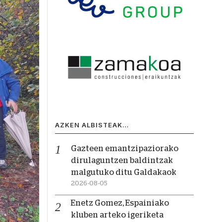
AZKEN ALBISTEAK…
Gazteen emantzipaziorako
dirulaguntzen baldintzak
malgutuko ditu Galdakaok
2026-08-05
Enetz Gomez, Espainiako
kluben arteko igeriketa