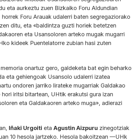
du eta aurkeztu zuen Bizkaiko Foru Aldundian
horrek Foru Arauak udalerri baten segregaziorako
zen ditu, eta «baldintza guzti horiek betetzen
ldakaoren eta Usansoloren arteko mugak mugarri
Hko kideek Puentelatorre zubian hasi zuten
, memoria onartuz gero, galdeketa bat egin beharko
 da eta gehiengoak Usansolo udalerri izatea
artu ondoren jarriko lirateke mugarriak Galdakao
ori iritsi bitartean, UHtik erakutsi gura izan
nsoloren eta Galdakaoren arteko muga», adierazi
ean,
Iñaki Urgoiti
eta
Agustin Aizpuru
zinegotziak
kuan 10 hesola jartzeko. Hesola bakoitzean —UHk