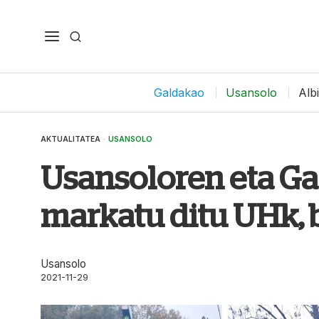
Galdakao
Usansolo
Alb
AKTUALITATEA
·
USANSOLO
Usansoloren eta G
markatu ditu UHk, 
Usansolo
2021-11-29