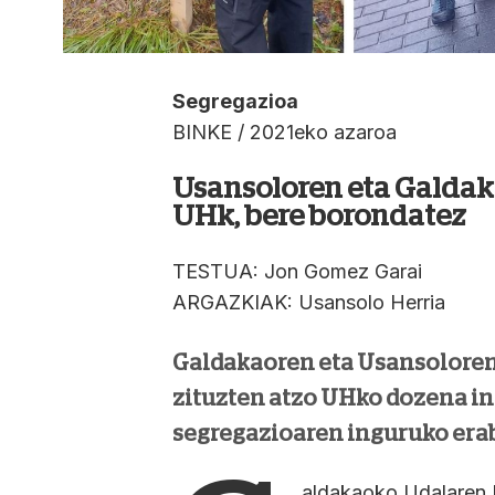
Segregazioa
BINKE / 2021eko azaroa
Usansoloren eta Galda
UHk, bere borondatez
TESTUA: Jon Gomez Garai
ARGAZKIAK: Usansolo Herria
Galdakaoren eta Usansoloren
zituzten atzo UHko dozena in
segregazioaren inguruko eraba
aldakaoko Udalaren 