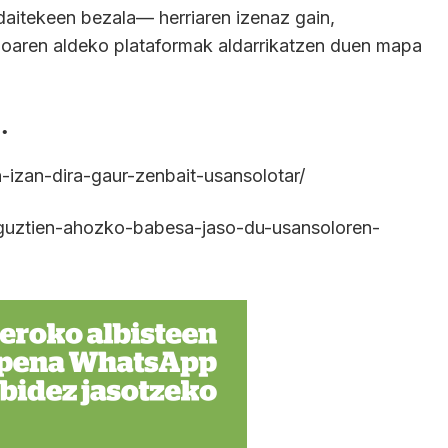
 daitekeen bezala— herriaren izenaz gain,
ioaren aldeko plataformak aldarrikatzen duen mapa
…
n-izan-dira-gaur-zenbait-usansolotar/
i-guztien-ahozko-babesa-jaso-du-usansoloren-