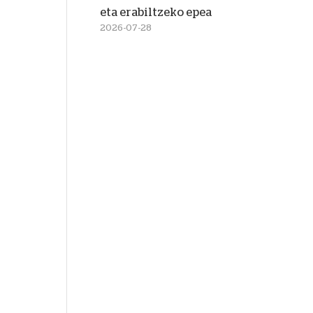
eta erabiltzeko epea
2026-07-28