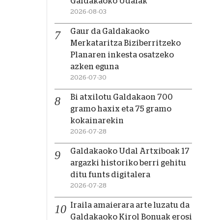
Galdakaoko Udalak
2026-08-03
Gaur da Galdakaoko
Merkataritza Biziberritzeko
Planaren inkesta osatzeko
azken eguna
2026-07-30
Bi atxilotu Galdakaon 700
gramo haxix eta 75 gramo
kokainarekin
2026-07-28
Galdakaoko Udal Artxiboak 17
argazki historiko berri gehitu
ditu funts digitalera
2026-07-28
Iraila amaierara arte luzatu da
Galdakaoko Kirol Bonuak erosi