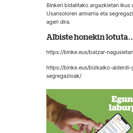
Binkeri bidalitako argazkietan ikus
Usansoloren armarria eta segregaz
ageri dira.
Albiste honekin lotuta
https://binke.eus/batzar-nagusieta
https://binke.eus/bizkaiko-alderd
segregazioak/