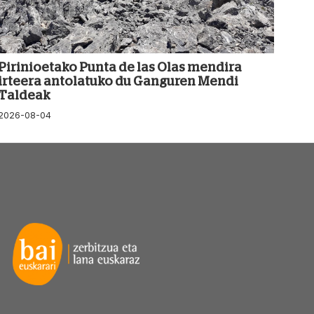
Pirinioetako Punta de las Olas mendira
irteera antolatuko du Ganguren Mendi
Taldeak
2026-08-04