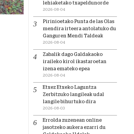
lehiaketako txapeldunorde
2026-08-04
Pirinioetako Punta de las Olas
mendira irteera antolatuko du
Ganguren Mendi Taldeak
2026-08-04
Zabalik dago Galdakaoko
iraileko kirol ikastaroetan
izena emateko epea
2026-08-04
Etxez Etxeko Laguntza
Zerbitzuko langileak udal
langile bihurtuko dira
2026-08-03
Errolda zuzenean online
jasotzeko aukera ezarri du