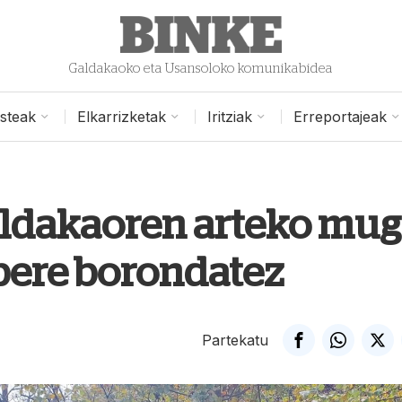
Galdakaoko eta Usansoloko komunikabidea
isteak
Elkarrizketak
Iritziak
Erreportajeak
aldakaoren arteko mu
bere borondatez
Partekatu