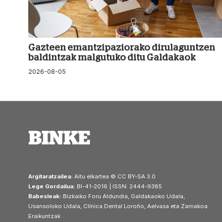
Gazteen emantzipaziorako dirulaguntzen
baldintzak malgutuko ditu Galdakaok
2026-08-05
Argitaratzailea:
Aitu elkartea © CC BY-SA 3.0
Lege Gordailua:
BI-41-2016 | ISSN: 2444-9385
Babesleak:
Bizkaiko Foru Aldundia, Galdakaoko Udala,
Usansoloko Udala, Clínica Dental Loroño, Aelvasa eta Zamakoa
Eraikuntzak