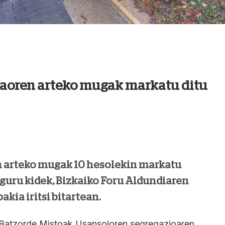
kaoren arteko mugak markatu ditu
 arteko mugak 10 hesolekin markatu
guru kidek, Bizkaiko Foru Aldundiaren
kia iritsi bitartean.
Batzorde Mistoak Usansoloren segregazioaren