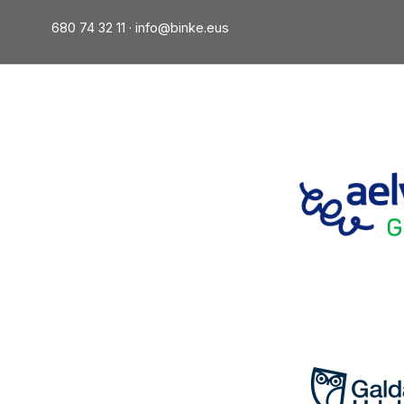
680 74 32 11 ·
info@binke.eus