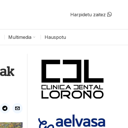
Harpidetu zaitez
Multimedia
Hauspotu
gak