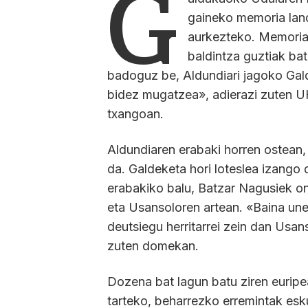
G
gaineko memoria lan
aurkezteko. Memoria 
baldintza guztiak bat
badoguz be, Aldundiari jagoko Ga
bidez mugatzea», adierazi zuten U
txangoan.
Aldundiaren erabaki horren ostean
da. Galdeketa hori loteslea izango
erabakiko balu, Batzar Nagusiek on
eta Usansoloren artean. «Baina une h
deutsiegu herritarrei zein dan Usa
zuten domekan.
Dozena bat lagun batu ziren eurip
tarteko, beharrezko erremintak es