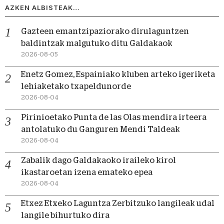
AZKEN ALBISTEAK…
Gazteen emantzipaziorako dirulaguntzen
baldintzak malgutuko ditu Galdakaok
2026-08-05
Enetz Gomez, Espainiako kluben arteko igeriketa
lehiaketako txapeldunorde
2026-08-04
Pirinioetako Punta de las Olas mendira irteera
antolatuko du Ganguren Mendi Taldeak
2026-08-04
Zabalik dago Galdakaoko iraileko kirol
ikastaroetan izena emateko epea
2026-08-04
Etxez Etxeko Laguntza Zerbitzuko langileak udal
langile bihurtuko dira