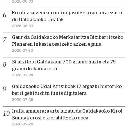
2026-08-03
Errolda zuzenean online jasotzeko aukera ezarri
du Galdakaoko Udalak
2026-08-03
Gaur da Galdakaoko Merkataritza Biziberritzeko
Planaren inkesta osatzeko azken eguna
2026-07-30
Bi atxilotu Galdakaon 700 gramo haxix eta 75
gramo kokainarekin
2026-07-28
Galdakaoko Udal Artxiboak 17 argazki historiko
berri gehitu ditu funts digitalera
2026-07-28
Iraila amaierara arte luzatu da Galdakaoko Kirol
Bonuak erosi eta erabiltzeko epea
2026-07-28