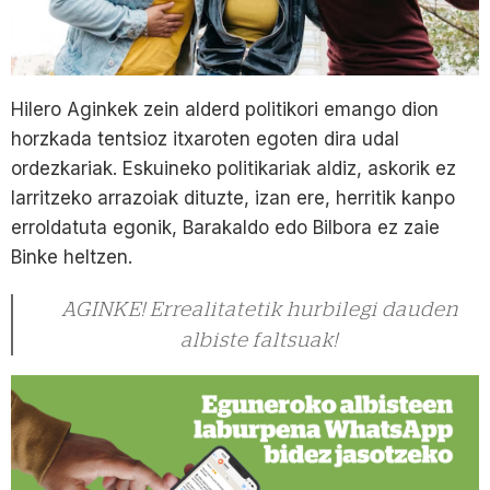
Hilero Aginkek zein alderd politikori emango dion
horzkada tentsioz itxaroten egoten dira udal
ordezkariak. Eskuineko politikariak aldiz, askorik ez
larritzeko arrazoiak dituzte, izan ere, herritik kanpo
erroldatuta egonik, Barakaldo edo Bilbora ez zaie
Binke heltzen.
AGINKE! Errealitatetik hurbilegi dauden
albiste faltsuak!