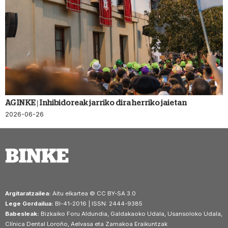
AGINKE | Inhibidoreak jarriko dira herriko jaietan
2026-06-26
Argitaratzailea:
Aitu elkartea © CC BY-SA 3.0
Lege Gordailua:
BI-41-2016 | ISSN: 2444-9385
Babesleak:
Bizkaiko Foru Aldundia, Galdakaoko Udala, Usansoloko Udala,
Clínica Dental Loroño, Aelvasa eta Zamakoa Eraikuntzak