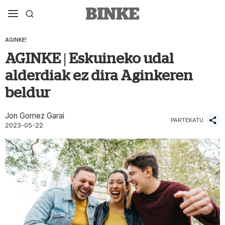
AGINKE!
AGINKE | Eskuineko udal
alderdiak ez dira Aginkeren
beldur
Jon Gomez Garai
PARTEKATU
2023-05-22