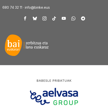
680 74 32 11 ·
info@binke.eus
BABESLE PRIBATUAK