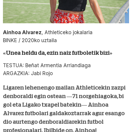
Ainhoa Alvarez
, Athleticeko jokalaria
BINKE / 2020ko uztaila
«Unea heldu da, ezin naiz futboletik bizi»
TESTUA: Beñat Armentia Arriandiaga
ARGAZKIA: Jabi Rojo
Ligaren lehenengo mailan Athleticekin zazpi
denboraldi egin ostean —71 norgehiagoka, bi
gol eta Ligako txapel batekin— Ainhoa
Alvarez futbolari galdakoztarrak agur esango
dio aurtengo denboraldiarekin futbol
profesionalari. Ibilbide on, Ainhoa!