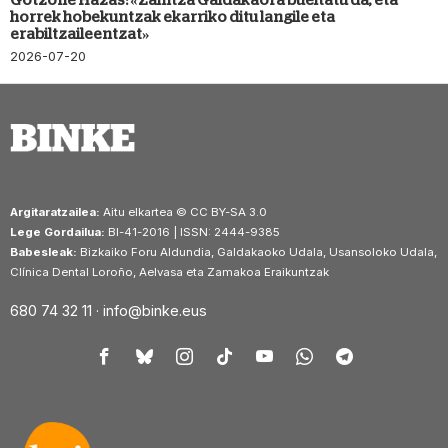
horrek hobekuntzak ekarriko ditu langile eta
erabiltzaileentzat»
2026-07-20
Argitaratzailea:
Aitu elkartea © CC BY-SA 3.0
Lege Gordailua:
BI-41-2016 | ISSN: 2444-9385
Babesleak:
Bizkaiko Foru Aldundia, Galdakaoko Udala, Usansoloko Udala,
Clínica Dental Loroño, Aelvasa eta Zamakoa Eraikuntzak
680 74 32 11 ·
info@binke.eus