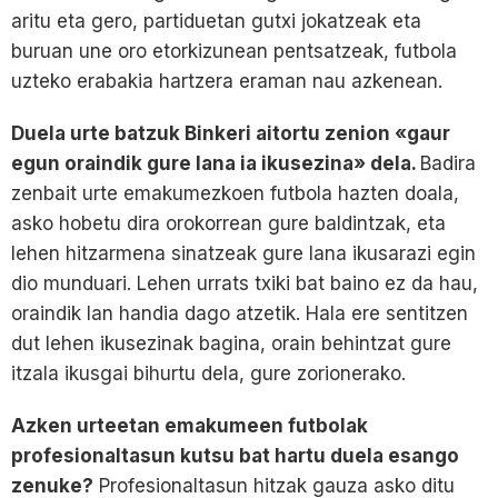
aritu eta gero, partiduetan gutxi jokatzeak eta
buruan une oro etorkizunean pentsatzeak, futbola
uzteko erabakia hartzera eraman nau azkenean.
Duela urte batzuk Binkeri aitortu zenion «gaur
egun oraindik gure lana ia ikusezina» dela.
Badira
zenbait urte emakumezkoen futbola hazten doala,
asko hobetu dira orokorrean gure baldintzak, eta
lehen hitzarmena sinatzeak gure lana ikusarazi egin
dio munduari. Lehen urrats txiki bat baino ez da hau,
oraindik lan handia dago atzetik. Hala ere sentitzen
dut lehen ikusezinak bagina, orain behintzat gure
itzala ikusgai bihurtu dela, gure zorionerako.
Azken urteetan emakumeen futbolak
profesionaltasun kutsu bat hartu duela esango
zenuke?
Profesionaltasun hitzak gauza asko ditu