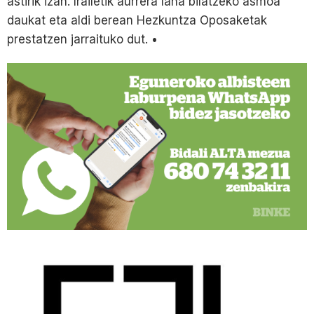
astirik izan. Irailetik aurrera lana bilatzeko asmoa
daukat eta aldi berean Hezkuntza Oposaketak
prestatzen jarraituko dut. •