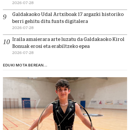
2026-07-28
Galdakaoko Udal Artxiboak 17 argazki historiko
berri gehitu ditu funts digitalera
2026-07-28
Iraila amaierara arte luzatu da Galdakaoko Kirol
Bonuak erosi eta erabiltzeko epea
2026-07-28
EDUKI MOTA BEREAN...