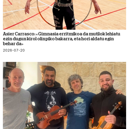
Asier Carrasco: «Gimnasia erritmikoa da mutilok lehiatu
ezin dugun kirol olinpiko bakarra, eta hori aldatu egin
behar da»
2026-07-20