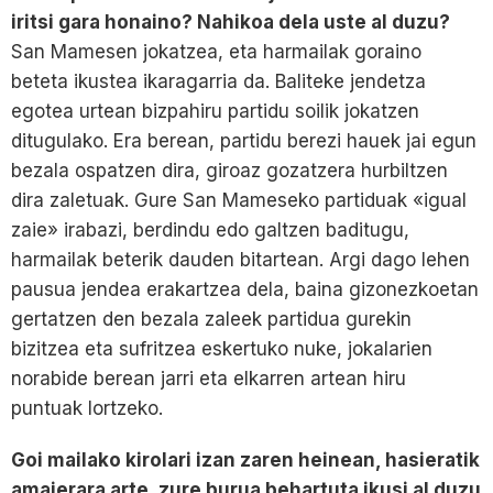
iritsi gara honaino? Nahikoa dela uste al duzu?
San Mamesen jokatzea, eta harmailak goraino
beteta ikustea ikaragarria da. Baliteke jendetza
egotea urtean bizpahiru partidu soilik jokatzen
ditugulako. Era berean, partidu berezi hauek jai egun
bezala ospatzen dira, giroaz gozatzera hurbiltzen
dira zaletuak. Gure San Mameseko partiduak «igual
zaie» irabazi, berdindu edo galtzen baditugu,
harmailak beterik dauden bitartean. Argi dago lehen
pausua jendea erakartzea dela, baina gizonezkoetan
gertatzen den bezala zaleek partidua gurekin
bizitzea eta sufritzea eskertuko nuke, jokalarien
norabide berean jarri eta elkarren artean hiru
puntuak lortzeko.
Goi mailako kirolari izan zaren heinean, hasieratik
amaierara arte, zure burua behartuta ikusi al duzu