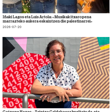
Iñaki Lagos eta Luis Artola: «Musikak itxaropena
marrazteko aukera eskaintzen die palestinarrei»
2026-07-20
Gotzone Hazas: «Zaintza Galdakaora bueltatu da, eta