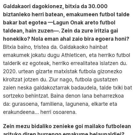
Galdakaori dagokionez, bitxia da 30.000
biztanleko herri batean, emakumeen futbol talde
bakar bat egotea —Lagun Onak areto futbol
taldean, hain zuzen—. Zein da zure iritzia gai
honekiko? Nola eman ahal zaio bira egoera honi?
Bitxia baino, tristea da. Galdakaoko hainbat
emakumek jokatu dugu Athleticen, eta herriko futbol
talderik ez egoteak, herriko errealitatea islatzen du.
2020. urtean gizarte matxistak futbola gizonezko
kiroltzat jotzen du. Ziur nago, futbola gustatzen
zaien neska galdakoztarrak badaudela, talde txiki bat
sortzeko behintzat. Baina denon lana beharrezkoa
da: gurasoena, familiena, lagunena, elkarte eta
erakundeena… herri osoarena.
Zein mezu bidaliko zenieke goi mailako futbolean
arituko diren hurrengo emakume belaunaldiei?