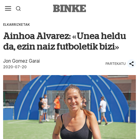
ELKARRIZKETAK
Ainhoa Alvarez: «Unea heldu
da, ezin naiz futboletik bizi»
Jon Gomez Garai
PARTEKATU
2020-07-20