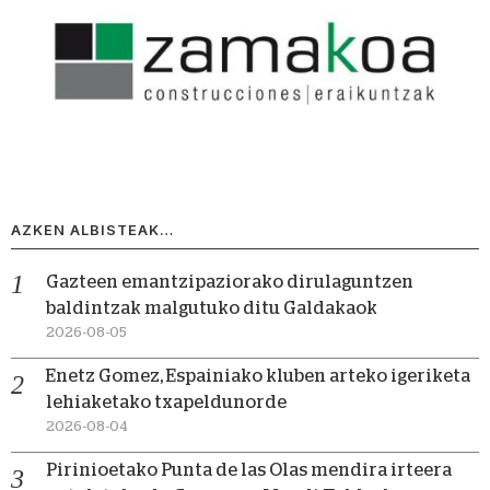
AZKEN ALBISTEAK…
Gazteen emantzipaziorako dirulaguntzen
baldintzak malgutuko ditu Galdakaok
2026-08-05
Enetz Gomez, Espainiako kluben arteko igeriketa
lehiaketako txapeldunorde
2026-08-04
Pirinioetako Punta de las Olas mendira irteera