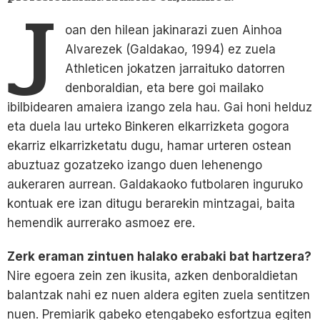
J
oan den hilean jakinarazi zuen Ainhoa
Alvarezek (Galdakao, 1994) ez zuela
Athleticen jokatzen jarraituko datorren
denboraldian, eta bere goi mailako
ibilbidearen amaiera izango zela hau. Gai honi helduz
eta duela lau urteko Binkeren elkarrizketa gogora
ekarriz elkarrizketatu dugu, hamar urteren ostean
abuztuaz gozatzeko izango duen lehenengo
aukeraren aurrean. Galdakaoko futbolaren inguruko
kontuak ere izan ditugu berarekin mintzagai, baita
hemendik aurrerako asmoez ere.
Zerk eraman zintuen halako erabaki bat hartzera?
Nire egoera zein zen ikusita, azken denboraldietan
balantzak nahi ez nuen aldera egiten zuela sentitzen
nuen. Premiarik gabeko etengabeko esfortzua egiten