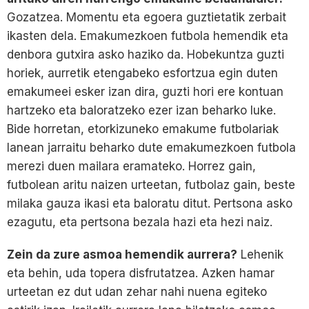
Gozatzea. Momentu eta egoera guztietatik zerbait
ikasten dela. Emakumezkoen futbola hemendik eta
denbora gutxira asko haziko da. Hobekuntza guzti
horiek, aurretik etengabeko esfortzua egin duten
emakumeei esker izan dira, guzti hori ere kontuan
hartzeko eta baloratzeko ezer izan beharko luke.
Bide horretan, etorkizuneko emakume futbolariak
lanean jarraitu beharko dute emakumezkoen futbola
merezi duen mailara eramateko. Horrez gain,
futbolean aritu naizen urteetan, futbolaz gain, beste
milaka gauza ikasi eta baloratu ditut. Pertsona asko
ezagutu, eta pertsona bezala hazi eta hezi naiz.
Zein da zure asmoa hemendik aurrera?
Lehenik
eta behin, uda topera disfrutatzea. Azken hamar
urteetan ez dut udan zehar nahi nuena egiteko