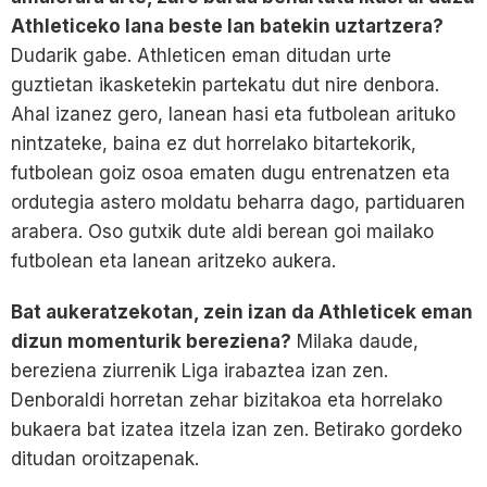
Athleticeko lana beste lan batekin uztartzera?
Dudarik gabe. Athleticen eman ditudan urte
guztietan ikasketekin partekatu dut nire denbora.
Ahal izanez gero, lanean hasi eta futbolean arituko
nintzateke, baina ez dut horrelako bitartekorik,
futbolean goiz osoa ematen dugu entrenatzen eta
ordutegia astero moldatu beharra dago, partiduaren
arabera. Oso gutxik dute aldi berean goi mailako
futbolean eta lanean aritzeko aukera.
Bat aukeratzekotan, zein izan da Athleticek eman
dizun momenturik bereziena?
Milaka daude,
bereziena ziurrenik Liga irabaztea izan zen.
Denboraldi horretan zehar bizitakoa eta horrelako
bukaera bat izatea itzela izan zen. Betirako gordeko
ditudan oroitzapenak.