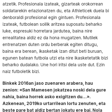
atzetik. Profesionala izateak, gizarteak orokorrean
soldatarekin erlazionatzen du, eta Athleticek duela bi
denboraldi profesional egin gintuen. Profesionala
izateak, futbolean soilik aritzea suposatu beharko
luke, espresuki horretara jardutea, baina nire
errealitatea aldiz ez da hona mugatzen. Mutilek
entrenatzen duten ordu berberak egiten ditugu,
baina era berean, ikasketak izan ditut beti buruan,
egunen batean futbola utzi eta nire ikasketetatik bizi
beharko dudalako. Une hori iritsi dela uste dut. Ezin
naiz futboletik bizi.
Binkek 2016an jaso zuenaren arabera, hau
zenion: «San Mamesen jokatzea noski dela gure
nahia, baina horrek asko exigitzen du…».
Azkenean, 2019ko urtarrilean lortu zenuten, eta
beste pare bat aldiz bertan jokatu ere bai. Nola