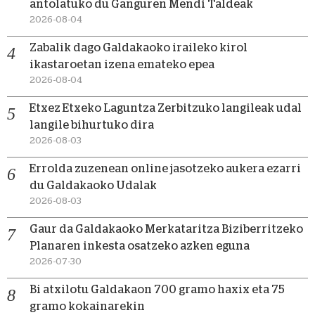
antolatuko du Ganguren Mendi Taldeak
2026-08-04
Zabalik dago Galdakaoko iraileko kirol
ikastaroetan izena emateko epea
2026-08-04
Etxez Etxeko Laguntza Zerbitzuko langileak udal
langile bihurtuko dira
2026-08-03
Errolda zuzenean online jasotzeko aukera ezarri
du Galdakaoko Udalak
2026-08-03
Gaur da Galdakaoko Merkataritza Biziberritzeko
Planaren inkesta osatzeko azken eguna
2026-07-30
Bi atxilotu Galdakaon 700 gramo haxix eta 75
gramo kokainarekin