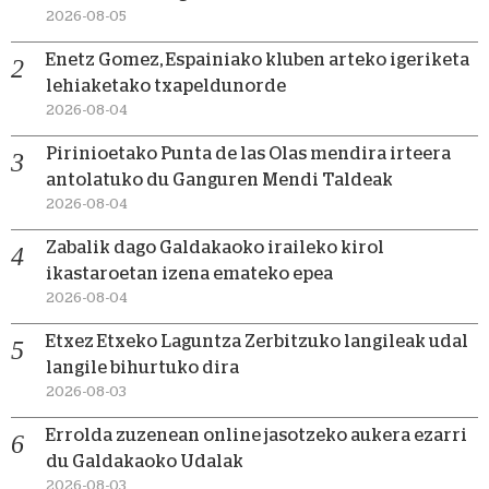
2026-08-05
Enetz Gomez, Espainiako kluben arteko igeriketa
lehiaketako txapeldunorde
2026-08-04
Pirinioetako Punta de las Olas mendira irteera
antolatuko du Ganguren Mendi Taldeak
2026-08-04
Zabalik dago Galdakaoko iraileko kirol
ikastaroetan izena emateko epea
2026-08-04
Etxez Etxeko Laguntza Zerbitzuko langileak udal
langile bihurtuko dira
2026-08-03
Errolda zuzenean online jasotzeko aukera ezarri
du Galdakaoko Udalak
2026-08-03