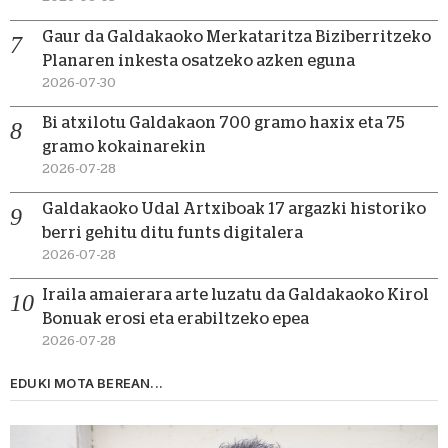
Gaur da Galdakaoko Merkataritza Biziberritzeko
Planaren inkesta osatzeko azken eguna
2026-07-30
Bi atxilotu Galdakaon 700 gramo haxix eta 75
gramo kokainarekin
2026-07-28
Galdakaoko Udal Artxiboak 17 argazki historiko
berri gehitu ditu funts digitalera
2026-07-28
Iraila amaierara arte luzatu da Galdakaoko Kirol
Bonuak erosi eta erabiltzeko epea
2026-07-28
EDUKI MOTA BEREAN...