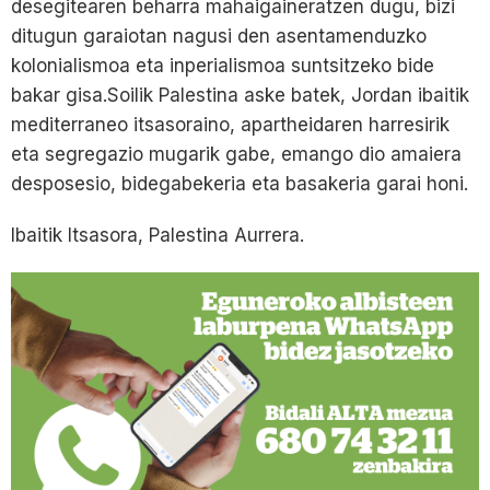
desegitearen beharra mahaigaineratzen dugu, bizi
ditugun garaiotan nagusi den asentamenduzko
kolonialismoa eta inperialismoa suntsitzeko bide
bakar gisa.Soilik Palestina aske batek, Jordan ibaitik
mediterraneo itsasoraino, apartheidaren harresirik
eta segregazio mugarik gabe, emango dio amaiera
desposesio, bidegabekeria eta basakeria garai honi.
Ibaitik Itsasora, Palestina Aurrera.