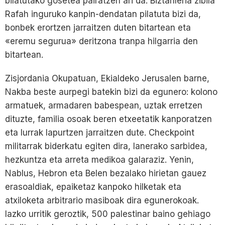
bilatutako gosetea pairatzen ari da. Biztanleria zibila
Rafah inguruko kanpin-dendatan pilatuta bizi da,
bonbek erortzen jarraitzen duten bitartean eta
«eremu segurua» deritzona tranpa hilgarria den
bitartean.
Zisjordania Okupatuan, Ekialdeko Jerusalen barne,
Nakba beste aurpegi batekin bizi da egunero: kolono
armatuek, armadaren babespean, uztak erretzen
dituzte, familia osoak beren etxeetatik kanporatzen
eta lurrak lapurtzen jarraitzen dute. Checkpoint
militarrak biderkatu egiten dira, lanerako sarbidea,
hezkuntza eta arreta medikoa galaraziz. Yenin,
Nablus, Hebron eta Belen bezalako hirietan gauez
erasoaldiak, epaiketaz kanpoko hilketak eta
atxiloketa arbitrario masiboak dira egunerokoak.
Iazko urritik geroztik, 500 palestinar baino gehiago