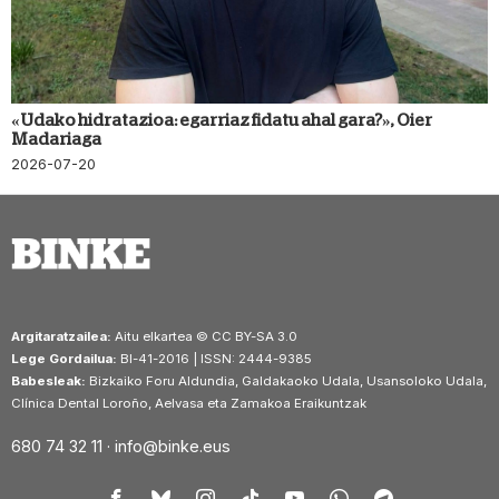
«Udako hidratazioa: egarriaz fidatu ahal gara?», Oier
Madariaga
2026-07-20
Argitaratzailea:
Aitu elkartea © CC BY-SA 3.0
Lege Gordailua:
BI-41-2016 | ISSN: 2444-9385
Babesleak:
Bizkaiko Foru Aldundia, Galdakaoko Udala, Usansoloko Udala,
Clínica Dental Loroño, Aelvasa eta Zamakoa Eraikuntzak
680 74 32 11 ·
info@binke.eus