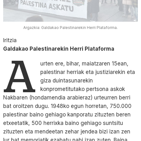
Argazkia: Galdakao Palestinarekin Herri Plataforma.
Iritzia
Galdakao Palestinarekin Herri Plataforma
A
urten ere, bihar, maiatzaren 15ean,
palestinar herriak eta justiziarekin eta
giza duintasunarekin
konprometitutako pertsona askok
Nakbaren (hondamendia arabieraz) urteurren berri
bat oroitzen dugu. 1948ko egun horretan, 750.000
palestinar baino gehiago kanporatu zituzten beren
etxeetatik, 500 herrixka baino gehiago suntsitu
zituzten eta mendeetan zehar jendea bizi izan zen
lur bat memoriatik ezabatu nahi izan zuten. Baina