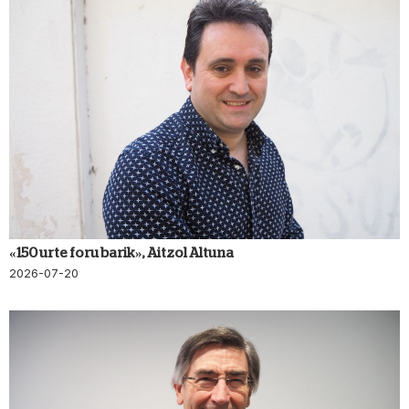
«150 urte foru barik», Aitzol Altuna
2026-07-20