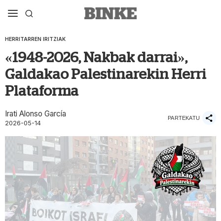
HERRITARREN IRITZIAK
«1948-2026, Nakbak darrai»,
Galdakao Palestinarekin Herri
Plataforma
Irati Alonso García
PARTEKATU
2026-05-14