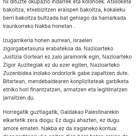
hil dituzte okupazio indarrek eta kolonoek. Atxiloketa
bakoitza, etxebizitzen eraispen bakoitza, kokaleku
berri bakoitza bultzada bat gehiago da hamarkada
iraunkorreko Nakba honetan .
Izugarrikeria honen aurrean, Israelen
zigorgabetasuna erabatekoa da. Nazioarteko
Justizia Gorteari ez zaio jaramonik egin, Nazioarteko
Zigor Auzitegiak ez du ezer egiten, Nazioarteko
Zuzenbidea inolako ondoriorik gabe zapaltzen dute.
Bitartean, mendebaldearen konplizitateak garbiketa
etniko hori finantzatzen, armatzen eta legitimatzen
jarraitzen du.
Horregatik guztiagatik, Galdakao Palestinarekin
elkartetik zera diogu: Ez dugu ahazten, ez dugu
amore ematen. Nakba ez da iraganeko kontua: