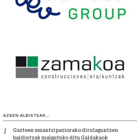
AZKEN ALBISTEAK…
Gazteen emantzipaziorako dirulaguntzen
baldintzak malgutuko ditu Galdakaok