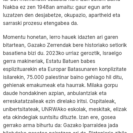
Nakba ez zen 1948an amaitu: gaur egun arte
luzatzen den desjabetze, okupazio, apartheid eta
sarraski prozesu etengabea da.
Momentu honetan, lerro hauek idazten ari garen
bitartean, Gazako Zerrendak bere historiako setiorik
basatiena bizi du. 2023ko urriaz geroztik, Israelgo
gerra makineriak, Estatu Batuen babes
esplizituarekin eta Europar Batasunaren konplizitate
isilarekin, 75.000 palestinar baino gehiago hil ditu,
gehienak emakumeak eta haurrak. Milaka gorpu
daude hondakinen azpian, anbulantziak eta
erreskatatzaileak ezin direlako iritsi. Ospitaleak,
unibertsitateak, UNRWAko eskolak, meskitak, elizak
eta okindegiak suntsitu dituzte. Izan ere, gosea
gerrako arma bihurtu da: Gazako Iparraldea jada