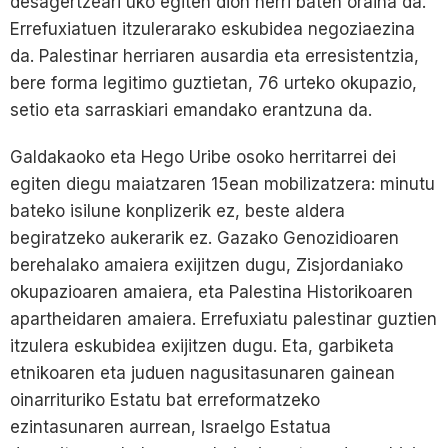
desagertzeari uko egiten dion herri baten oraina da.
Errefuxiatuen itzulerarako eskubidea negoziaezina
da. Palestinar herriaren ausardia eta erresistentzia,
bere forma legitimo guztietan, 76 urteko okupazio,
setio eta sarraskiari emandako erantzuna da.
Galdakaoko eta Hego Uribe osoko herritarrei dei
egiten diegu maiatzaren 15ean mobilizatzera: minutu
bateko isilune konplizerik ez, beste aldera
begiratzeko aukerarik ez. Gazako Genozidioaren
berehalako amaiera exijitzen dugu, Zisjordaniako
okupazioaren amaiera, eta Palestina Historikoaren
apartheidaren amaiera. Errefuxiatu palestinar guztien
itzulera eskubidea exijitzen dugu. Eta, garbiketa
etnikoaren eta juduen nagusitasunaren gainean
oinarrituriko Estatu bat erreformatzeko
ezintasunaren aurrean, Israelgo Estatua