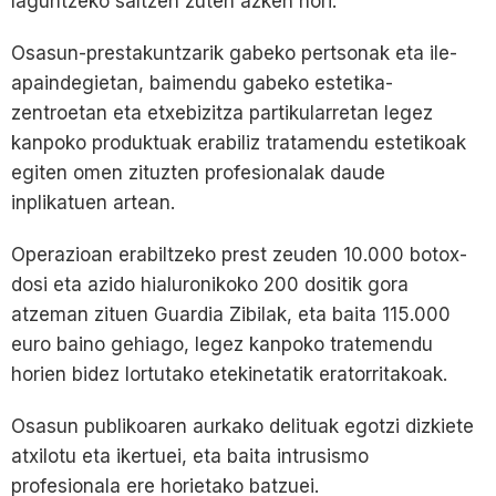
laguntzeko saltzen zuten azken hori.
Osasun-prestakuntzarik gabeko pertsonak eta ile-
apaindegietan, baimendu gabeko estetika-
zentroetan eta etxebizitza partikularretan legez
kanpoko produktuak erabiliz tratamendu estetikoak
egiten omen zituzten profesionalak daude
inplikatuen artean.
Operazioan erabiltzeko prest zeuden 10.000 botox-
dosi eta azido hialuronikoko 200 dositik gora
atzeman zituen Guardia Zibilak, eta baita 115.000
euro baino gehiago, legez kanpoko tratemendu
horien bidez lortutako etekinetatik eratorritakoak.
Osasun publikoaren aurkako delituak egotzi dizkiete
atxilotu eta ikertuei, eta baita intrusismo
profesionala ere horietako batzuei.