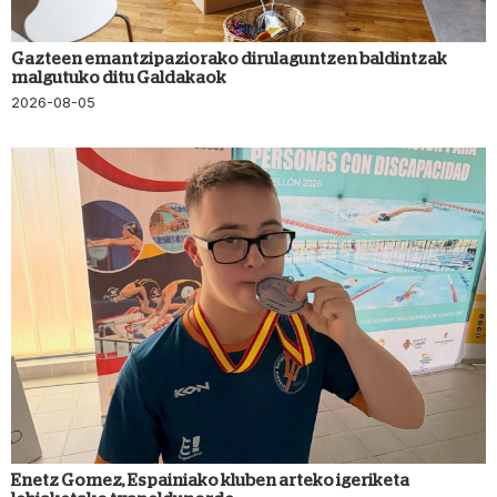
Gazteen emantzipaziorako dirulaguntzen baldintzak
malgutuko ditu Galdakaok
2026-08-05
Enetz Gomez, Espainiako kluben arteko igeriketa