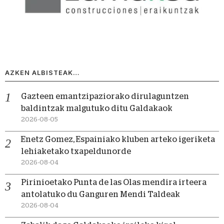
AZKEN ALBISTEAK…
Gazteen emantzipaziorako dirulaguntzen
baldintzak malgutuko ditu Galdakaok
2026-08-05
Enetz Gomez, Espainiako kluben arteko igeriketa
lehiaketako txapeldunorde
2026-08-04
Pirinioetako Punta de las Olas mendira irteera
antolatuko du Ganguren Mendi Taldeak
2026-08-04