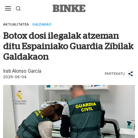
AKTUALITATEA
·
GALDAKAO
Botox dosi ilegalak atzeman
ditu Espainiako Guardia Zibilak
Galdakaon
Irati Alonso García
PARTEKATU
2026-06-04