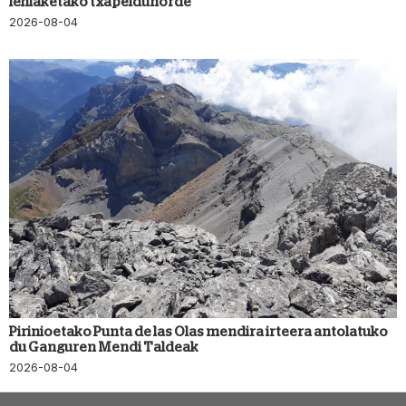
lehiaketako txapeldunorde
2026-08-04
Pirinioetako Punta de las Olas mendira irteera antolatuko
du Ganguren Mendi Taldeak
2026-08-04