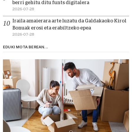
berri gehitu ditu funts digitalera
2026-07-28
Iraila amaierara arte luzatu da Galdakaoko Kirol
Bonuak erosi eta erabiltzeko epea
2026-07-28
EDUKI MOTA BEREAN...