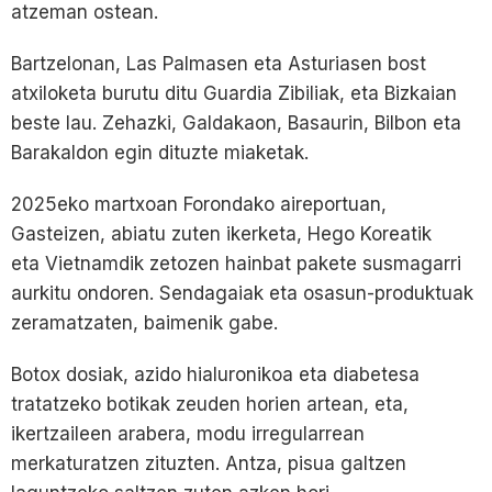
atzeman ostean.
Bartzelonan, Las Palmasen eta Asturiasen bost
atxiloketa burutu ditu Guardia Zibiliak, eta Bizkaian
beste lau. Zehazki, Galdakaon, Basaurin, Bilbon eta
Barakaldon egin dituzte miaketak.
2025eko martxoan Forondako aireportuan,
Gasteizen, abiatu zuten ikerketa, Hego Koreatik
eta Vietnamdik zetozen hainbat pakete susmagarri
aurkitu ondoren. Sendagaiak eta osasun-produktuak
zeramatzaten, baimenik gabe.
Botox dosiak, azido hialuronikoa eta diabetesa
tratatzeko botikak zeuden horien artean, eta,
ikertzaileen arabera, modu irregularrean
merkaturatzen zituzten. Antza, pisua galtzen