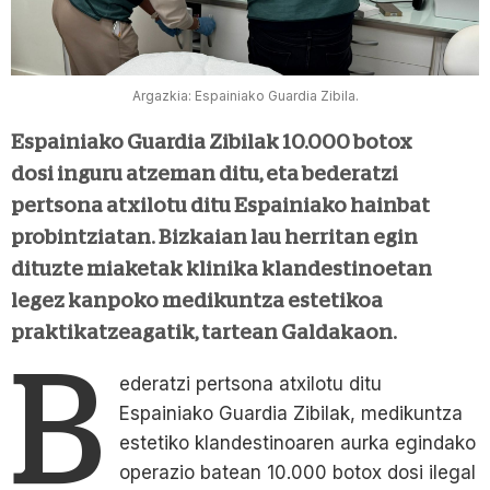
Argazkia: Espainiako Guardia Zibila.
Espainiako Guardia Zibilak 10.000 botox
dosi inguru atzeman ditu, eta bederatzi
pertsona atxilotu ditu Espainiako hainbat
probintziatan. Bizkaian lau herritan egin
dituzte miaketak klinika klandestinoetan
legez kanpoko medikuntza estetikoa
praktikatzeagatik, tartean Galdakaon.
B
ederatzi pertsona atxilotu ditu
Espainiako Guardia Zibilak, medikuntza
estetiko klandestinoaren aurka egindako
operazio batean 10.000 botox dosi ilegal