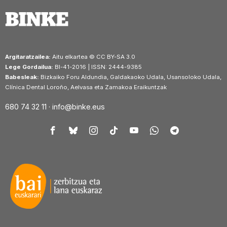
Argitaratzailea:
Aitu elkartea © CC BY-SA 3.0
Lege Gordailua:
BI-41-2016 | ISSN: 2444-9385
Babesleak:
Bizkaiko Foru Aldundia, Galdakaoko Udala, Usansoloko Udala,
Clínica Dental Loroño, Aelvasa eta Zamakoa Eraikuntzak
680 74 32 11 ·
info@binke.eus