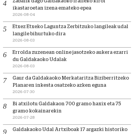
Zabalik dago Galdakaoko iraileko kirol
ikastaroetan izena emateko epea
2026-08-04
Etxez Etxeko Laguntza Zerbitzuko langileak udal
langile bihurtuko dira
2026-08-03
Errolda zuzenean online jasotzeko aukera ezarri
du Galdakaoko Udalak
2026-08-03
Gaur da Galdakaoko Merkataritza Biziberritzeko
Planaren inkesta osatzeko azken eguna
2026-07-30
Bi atxilotu Galdakaon 700 gramo haxix eta 75
gramo kokainarekin
2026-07-28
Galdakaoko Udal Artxiboak 17 argazki historiko