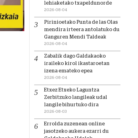
lehiaketako txapeldunorde
2026-08-04
Pirinioetako Punta de las Olas
mendira irteera antolatuko du
Ganguren Mendi Taldeak
2026-08-04
Zabalik dago Galdakaoko
iraileko kirol ikastaroetan
izena emateko epea
2026-08-04
Etxez Etxeko Laguntza
Zerbitzuko langileak udal
langile bihurtuko dira
2026-08-03
Errolda zuzenean online
jasotzeko aukera ezarri du