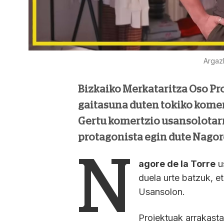
Argazk
Bizkaiko Merkataritza Oso Pr
gaitasuna duten tokiko komer
Gertu komertzio usansolotarr
protagonista egin dute Nagore
N
agore de la Torre
u
duela urte batzuk, et
Usansolon.
Proiektuak arrakasta