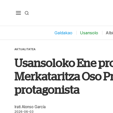
Galdakao
Usansolo
Alb
AKTUALITATEA
Usansoloko Ene pro
Merkataritza Oso 
protagonista
Irati Alonso García
2026-06-03