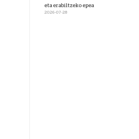
eta erabiltzeko epea
2026-07-28