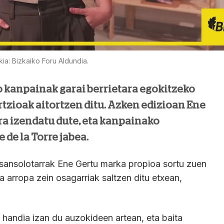
ia: Bizkaiko Foru Aldundia.
o kanpainak garai berrietara egokitzeko
tzioak aitortzen ditu. Azken edizioan Ene
a izendatu dute, eta kanpainako
 de la Torre jabea.
sansolotarrak Ene Gertu marka propioa sortu zuen
a arropa zein osagarriak saltzen ditu etxean,
 handia izan du auzokideen artean, eta baita