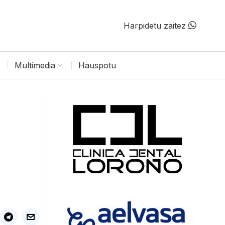
Harpidetu zaitez
Multimedia
Hauspotu