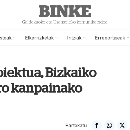
Galdakaoko eta Usansoloko komunikabidea
isteak
Elkarrizketak
Iritziak
Erreportajeak
iektua, Bizkaiko
Pro kanpainako
Partekatu