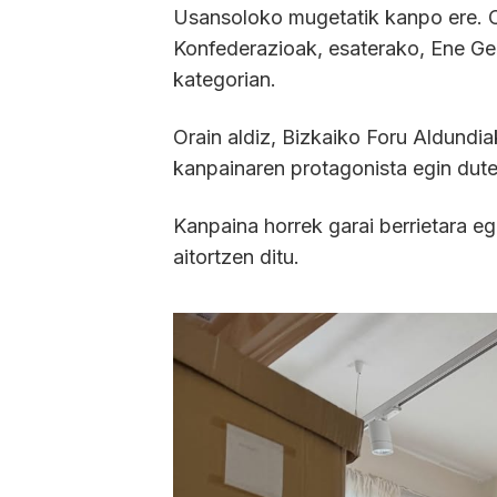
Usansoloko mugetatik kanpo ere. C
Konfederazioak, esaterako, Ene Ger
kategorian.
Orain aldiz, Bizkaiko Foru Aldundi
kanpainaren protagonista egin dute
Kanpaina horrek garai berrietara e
aitortzen ditu.