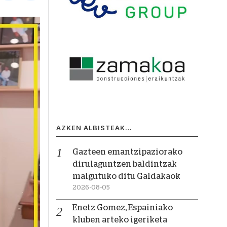
AZKEN ALBISTEAK…
Gazteen emantzipaziorako
dirulaguntzen baldintzak
malgutuko ditu Galdakaok
2026-08-05
Enetz Gomez, Espainiako
kluben arteko igeriketa