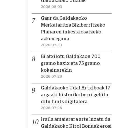
Galdakaoko Udalak
2026-08-03
Gaur da Galdakaoko
Merkataritza Biziberritzeko
Planaren inkesta osatzeko
azken eguna
2026-07-30
Bi atxilotu Galdakaon 700
gramo haxix eta 75 gramo
kokainarekin
2026-07-28
Galdakaoko Udal Artxiboak 17
argazki historiko berri gehitu
ditu funts digitalera
2026-07-28
Iraila amaierara arte luzatu da
Galdakaoko Kirol Bonuak erosi