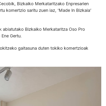
ecobik, Bizkaiko Merkataritzako Enpresarien
tu komertzio saritu zuen iaz, ‘Made In Bizkaia’
ak abiatutako Bizkaiko Merkataritza Oso Pro
 Ene Gertu.
gokitzeko gaitasuna duten tokiko komertzioak