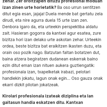
zehar. Zer oroitzapen dituzu profesional moduan
izan zinen urte horietatik?
Ba oso urrun sentitzen
ditut egia esan, jajaja! Duela mende bat gertatu zela
dirudi, eta nire agurra duela 15 urte izan zen.
Denbora igaro da, eta urteekin perspektiba aldatu
zait. Hasieran gogorra da kantxei agur esatea, zure
bizitza hori izan delako urte askotan zehar. Urteekin
ordea, beste bizitza bat eraikitzen ikasten duzu, eta
orain oso pozik nago. Batzutan faltan botatzen dut,
baina atzera begiratzen dudanean eskerrak baino
ezin ditut eman izan nituen aukera guztiengatik:
profesionala izan, txapelketak irabazi, pelotari
handiekin jokatu, lagun onak egin… Oso gauza onak
ekarri dizkit pilotan jokatzeak.
Kirolari profesionala izateak diziplina eta lan
gaitasun handia eskatzen ditu. Kantxan