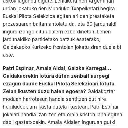
askok lagundu digute. Lehiaketa hori Argentinan
urrian jokatuko den Munduko Txapelketari begira
Euskal Pilota Selekzioa egiten ari den prestaketa
prozesuaren baitan antolatu da, eta 30 jardunaldi
inguru izango ditu udalerri ezberdinetan. Lehen
jardunaldiko partidetako batzuk esaterako,
Galdakaoko Kurtzeko frontoian jokatu ziren duela bi
aste.
Patri Espinar, Amaia Aldai, Gaizka Karregal…
Galdakaorekin lotura duten zenbait aurpegi
ezagun daude Euskal Pilota Selekzioari lotuta.
Zelan ikusten duzu haien egoera?
Galdakoztar
moduan harrotasun handia sentitzen dut nire
herrikideek arrakasta dutela ikustean. Patri Espinar
jokalari handia izan zen eta orain kriston lana egiten
dabil gaztetxoekin. Amaia Aldaien inguruan gutxi