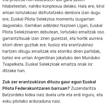
hilabeteetan, nahiko konplexua delako. Hala ere, kirol
arloan lortutakoaz disfrutatzeko denbora izan dugu
ere, Euskal Pilota Selekzioa momentu izugarrian
dagoelako. Gernikan adibidez Nazioen Ligan, Euskal
Pilota Selekzioaren debutean, lortutako emaitzak oso
garrantzitsuak izan ziren guretzat, eta hortik aurrera
etorri diren guztiak ere. Ilusioz eta erantzukinez
hartzen ditugu emaitzak eta etorriko diren partidak,
batez ere urrian Argentinan jokatuko den Munduko
Txapelketa. Euskal Selekzioak emaitza onak lor
ditzake han.
Zuk zer erantzukizun dituzu gaur egun Euskal
Pilota Federakuntzaren barruan?
Zuzendaritza
Batzordeko kidea naiz duela urte eta erdi inguru, eta
esku pilotako arduraduna naiz.