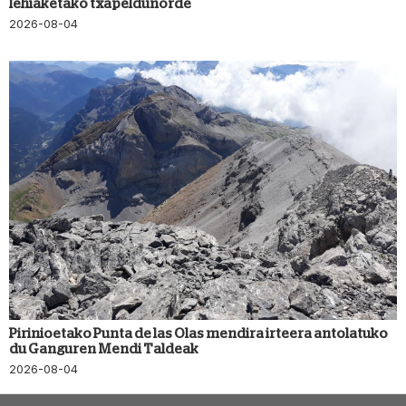
lehiaketako txapeldunorde
2026-08-04
Pirinioetako Punta de las Olas mendira irteera antolatuko
du Ganguren Mendi Taldeak
2026-08-04