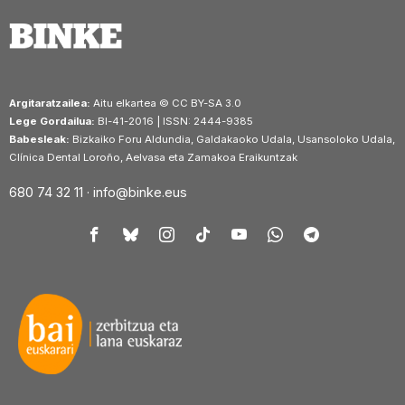
Argitaratzailea:
Aitu elkartea © CC BY-SA 3.0
Lege Gordailua:
BI-41-2016 | ISSN: 2444-9385
Babesleak:
Bizkaiko Foru Aldundia, Galdakaoko Udala, Usansoloko Udala,
Clínica Dental Loroño, Aelvasa eta Zamakoa Eraikuntzak
680 74 32 11 ·
info@binke.eus