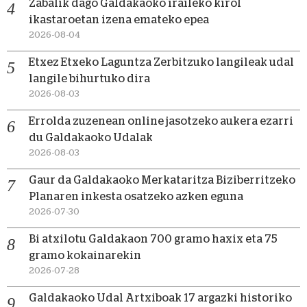
Zabalik dago Galdakaoko iraileko kirol
ikastaroetan izena emateko epea
2026-08-04
Etxez Etxeko Laguntza Zerbitzuko langileak udal
langile bihurtuko dira
2026-08-03
Errolda zuzenean online jasotzeko aukera ezarri
du Galdakaoko Udalak
2026-08-03
Gaur da Galdakaoko Merkataritza Biziberritzeko
Planaren inkesta osatzeko azken eguna
2026-07-30
Bi atxilotu Galdakaon 700 gramo haxix eta 75
gramo kokainarekin
2026-07-28
Galdakaoko Udal Artxiboak 17 argazki historiko