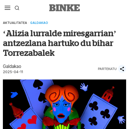
AKTUALITATEA
·
GALDAKAO
‘Alizia lurralde miresgarrian’
antzezlana hartuko du bihar
Torrezabalek
Galdakao
PARTEKATU
2025-04-11