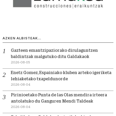
AZKEN ALBISTEAK…
Gazteen emantzipaziorako dirulaguntzen
baldintzak malgutuko ditu Galdakaok
2026-08-05
Enetz Gomez, Espainiako kluben arteko igeriketa
lehiaketako txapeldunorde
2026-08-04
Pirinioetako Punta de las Olas mendira irteera
antolatuko du Ganguren Mendi Taldeak
2026-08-04