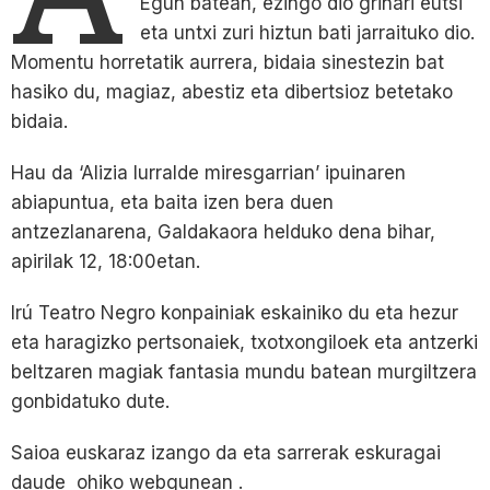
Egun batean, ezingo dio grinari eutsi
eta untxi zuri hiztun bati jarraituko dio.
Momentu horretatik aurrera, bidaia sinestezin bat
hasiko du, magiaz, abestiz eta dibertsioz betetako
bidaia.
Hau da ‘Alizia lurralde miresgarrian’ ipuinaren
abiapuntua, eta baita izen bera duen
antzezlanarena, Galdakaora helduko dena bihar,
apirilak 12, 18:00etan.
Irú Teatro Negro konpainiak eskainiko du eta hezur
eta haragizko pertsonaiek, txotxongiloek eta antzerki
beltzaren magiak fantasia mundu batean murgiltzera
gonbidatuko dute.
Saioa euskaraz izango da eta sarrerak eskuragai
daude
ohiko webgunean
.