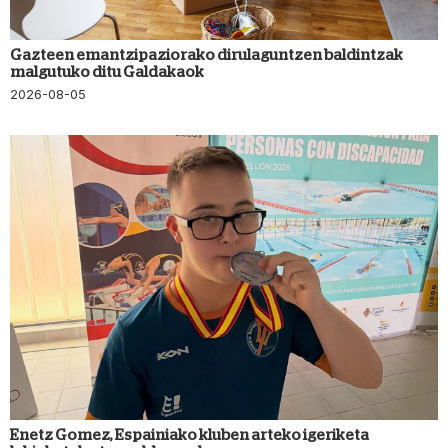
Gazteen emantzipaziorako dirulaguntzen baldintzak
malgutuko ditu Galdakaok
2026-08-05
Enetz Gomez, Espainiako kluben arteko igeriketa