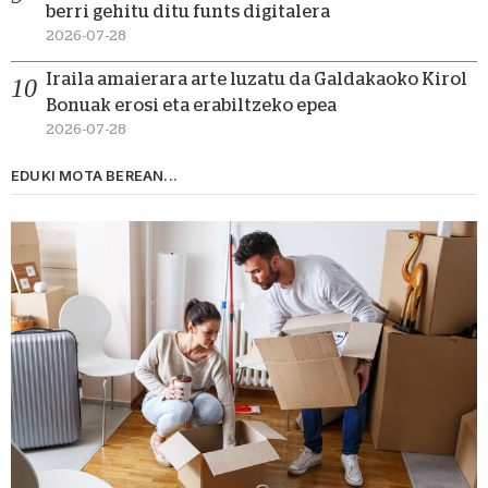
berri gehitu ditu funts digitalera
2026-07-28
Iraila amaierara arte luzatu da Galdakaoko Kirol
Bonuak erosi eta erabiltzeko epea
2026-07-28
EDUKI MOTA BEREAN...