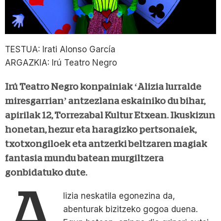
TESTUA: Irati Alonso García
ARGAZKIA: Irú Teatro Negro
Irú Teatro Negro konpainiak ‘Alizia lurralde
miresgarrian’ antzezlana eskainiko du bihar,
apirilak 12, Torrezabal Kultur Etxean. Ikuskizun
honetan, hezur eta haragizko pertsonaiek,
txotxongiloek eta antzerki beltzaren magiak
fantasia mundu batean murgiltzera
gonbidatuko dute.
A
lizia neskatila egonezina da,
abenturak bizitzeko gogoa duena.