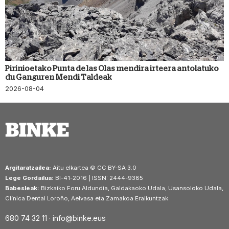
Pirinioetako Punta de las Olas mendira irteera antolatuko
du Ganguren Mendi Taldeak
2026-08-04
Argitaratzailea:
Aitu elkartea © CC BY-SA 3.0
Lege Gordailua:
BI-41-2016 | ISSN: 2444-9385
Babesleak:
Bizkaiko Foru Aldundia, Galdakaoko Udala, Usansoloko Udala,
Clínica Dental Loroño, Aelvasa eta Zamakoa Eraikuntzak
680 74 32 11 ·
info@binke.eus