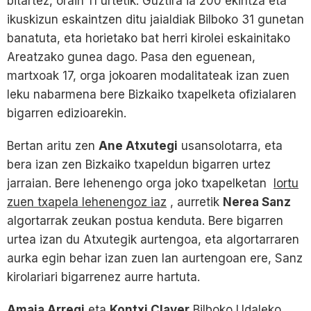
bitartez, orain 11 urtetik. Guztira ia 200 ekintza eta
ikuskizun eskaintzen ditu jaialdiak Bilboko 31 gunetan
banatuta, eta horietako bat herri kirolei eskainitako
Areatzako gunea dago. Pasa den eguenean,
martxoak 17, orga jokoaren modalitateak izan zuen
leku nabarmena bere Bizkaiko txapelketa ofizialaren
bigarren edizioarekin.
Bertan aritu zen
Ane Atxutegi
usansolotarra, eta
bera izan zen Bizkaiko txapeldun bigarren urtez
jarraian. Bere lehenengo orga joko txapelketan
lortu
zuen txapela lehenengoz iaz
, aurretik
Nerea Sanz
algortarrak zeukan postua kenduta. Bere bigarren
urtea izan du Atxutegik aurtengoa, eta algortarraren
aurka egin behar izan zuen lan aurtengoan ere, Sanz
kirolariari bigarrenez aurre hartuta.
Amaia Arregi
eta
Kontxi Claver
Bilboko Udaleko