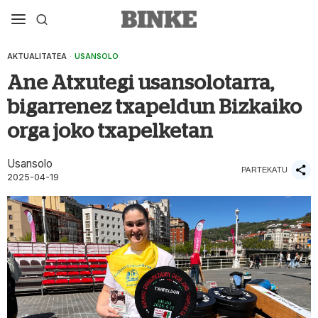
AKTUALITATEA
·
USANSOLO
Ane Atxutegi usansolotarra,
bigarrenez txapeldun Bizkaiko
orga joko txapelketan
Usansolo
PARTEKATU
2025-04-19