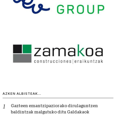
AZKEN ALBISTEAK…
Gazteen emantzipaziorako dirulaguntzen
baldintzak malgutuko ditu Galdakaok