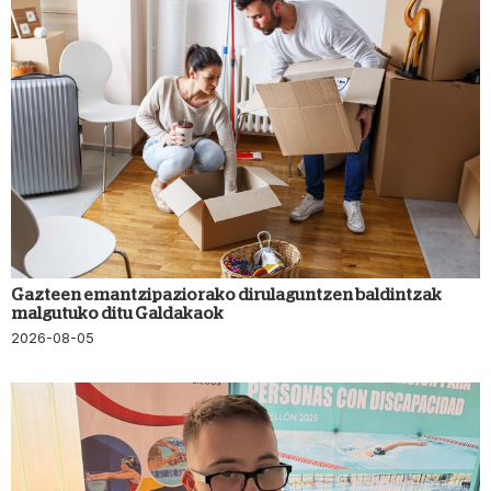
Gazteen emantzipaziorako dirulaguntzen baldintzak
malgutuko ditu Galdakaok
2026-08-05