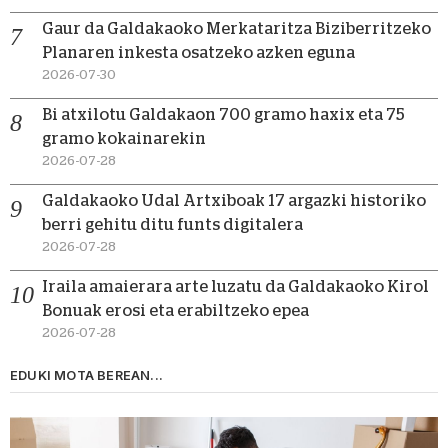
Gaur da Galdakaoko Merkataritza Biziberritzeko
Planaren inkesta osatzeko azken eguna
2026-07-30
Bi atxilotu Galdakaon 700 gramo haxix eta 75
gramo kokainarekin
2026-07-28
Galdakaoko Udal Artxiboak 17 argazki historiko
berri gehitu ditu funts digitalera
2026-07-28
Iraila amaierara arte luzatu da Galdakaoko Kirol
Bonuak erosi eta erabiltzeko epea
2026-07-28
EDUKI MOTA BEREAN...