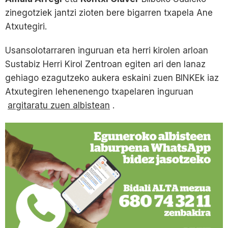
zinegotziek jantzi zioten bere bigarren txapela Ane
Atxutegiri.
Usansolotarraren inguruan eta herri kirolen arloan
Sustabiz Herri Kirol Zentroan egiten ari den lanaz
gehiago ezagutzeko aukera eskaini zuen BINKEk iaz
Atxutegiren lehenenengo txapelaren inguruan
argitaratu zuen albistean
.