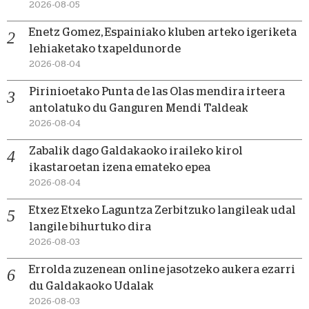
2026-08-05
Enetz Gomez, Espainiako kluben arteko igeriketa
lehiaketako txapeldunorde
2026-08-04
Pirinioetako Punta de las Olas mendira irteera
antolatuko du Ganguren Mendi Taldeak
2026-08-04
Zabalik dago Galdakaoko iraileko kirol
ikastaroetan izena emateko epea
2026-08-04
Etxez Etxeko Laguntza Zerbitzuko langileak udal
langile bihurtuko dira
2026-08-03
Errolda zuzenean online jasotzeko aukera ezarri
du Galdakaoko Udalak
2026-08-03