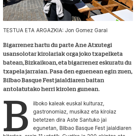
TESTUA ETA ARGAZKIA: Jon Gomez Garai
Bigarrenez hartu du parte Ane Atxutegi
usansolotar kirolariak orga joko txapelketa
batean, Bizkaikoan, eta bigarrenez eskuratu du
txapela jarraian. Pasa den eguenean egin zuen,
Bilbao Basque Fest jaialdiaren baitan
antolatutako herri kirolen gunean.
B
ilboko kaleak euskal kulturaz,
gastronomiaz, musikaz eta kirolaz
betetzen dira Aste Santuko jai
egunetan, Bilbao Basque Fest jaialdiaren