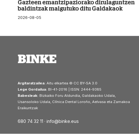
Gazteen emantzipaziorako dirulaguntzen
baldintzak malgutuko ditu Galdakaok
2026-08-05
Argitaratzailea:
Aitu elkartea © CC BY-SA 3.0
Lege Gordailua:
BI-41-2016 | ISSN: 2444-9385
Babesleak:
Bizkaiko Foru Aldundia, Galdakaoko Udala,
Usansoloko Udala, Clínica Dental Loroño, Aelvasa eta Zamakoa
Eraikuntzak
680 74 32 11 ·
info@binke.eus