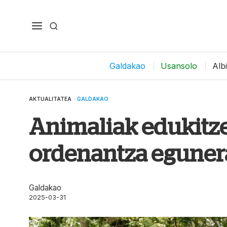
Galdakao
Usansolo
Alb
AKTUALITATEA
·
GALDAKAO
Animaliak edukitze
ordenantza eguner
Galdakao
2025-03-31