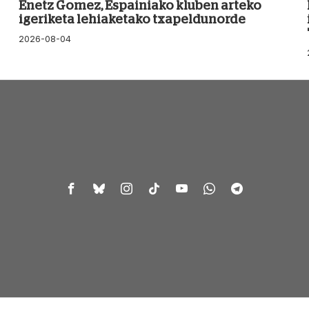
Enetz Gomez, Espainiako kluben arteko
igeriketa lehiaketako txapeldunorde
2026-08-04