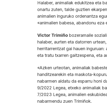
Halaber, animaliak edukitzea eta 
onartu zuten, talde guztien ekarpe
animalien inguruko ordenantza egu
«animalien babesa, abandonu eza eta
Victor Trimiño
bozeramaile sozial
halaber, aurten eta datorren urtean,
herritarrentzat gai hauen inguruan
eta tratu txarren gaitzespena, eta 
«Azken urteotan, animaliak babestea
handitzearekin eta maskota-kopuruar
nabarmen aldatu da esparru honi d
9/2022 Legea, etxeko animaliak ba
7/2023 Legea, animalien eskubidea
nabarmendu zuen Trimiñok.