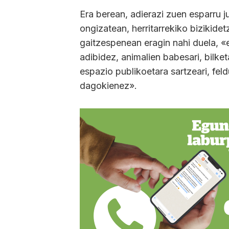
Era berean, adierazi zuen esparru j
ongizatean, herritarrekiko bizikide
gaitzespenean eragin nahi duela, 
adibidez, animalien babesari, bilket
espazio publikoetara sartzeari, fel
dagokienez».