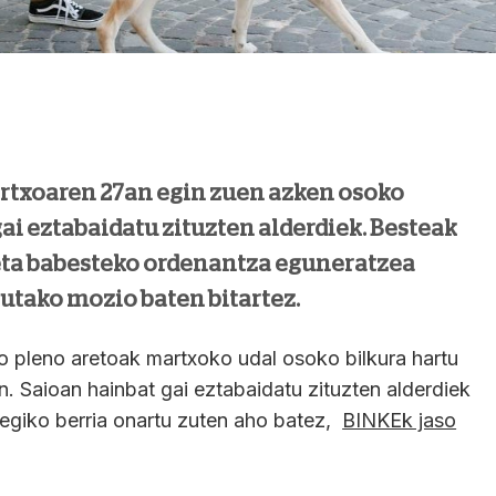
txoaren 27an egin zuen azken osoko
ai eztabaidatu zituzten alderdiek. Besteak
eta babesteko ordenantza eguneratzea
utako mozio baten bitartez.
 pleno aretoak martxoko udal osoko bilkura hartu
. Saioan hainbat gai eztabaidatu zituzten alderdiek
egiko berria onartu zuten aho batez,
BINKEk jaso