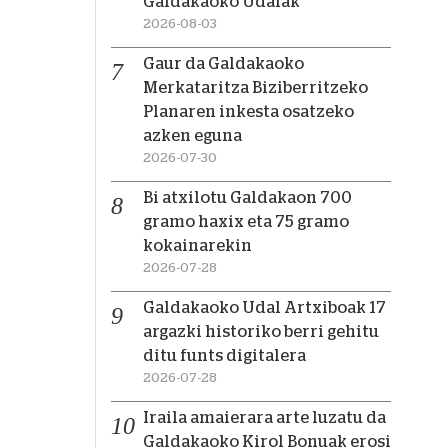
Galdakaoko Udalak
2026-08-03
Gaur da Galdakaoko
Merkataritza Biziberritzeko
Planaren inkesta osatzeko
azken eguna
2026-07-30
Bi atxilotu Galdakaon 700
gramo haxix eta 75 gramo
kokainarekin
2026-07-28
Galdakaoko Udal Artxiboak 17
argazki historiko berri gehitu
ditu funts digitalera
2026-07-28
Iraila amaierara arte luzatu da
Galdakaoko Kirol Bonuak erosi