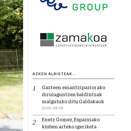
AZKEN ALBISTEAK…
Gazteen emantzipaziorako
dirulaguntzen baldintzak
malgutuko ditu Galdakaok
2026-08-05
Enetz Gomez, Espainiako
kluben arteko igeriketa