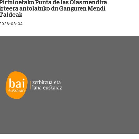
Pirinioetako Punta de las Olas mendira
irteera antolatuko du Ganguren Mendi
Taldeak
2026-08-04