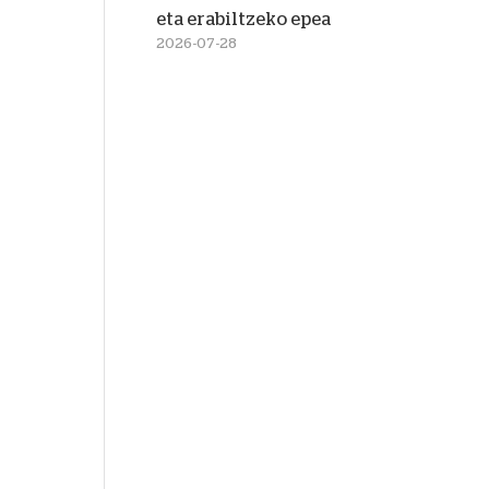
eta erabiltzeko epea
2026-07-28