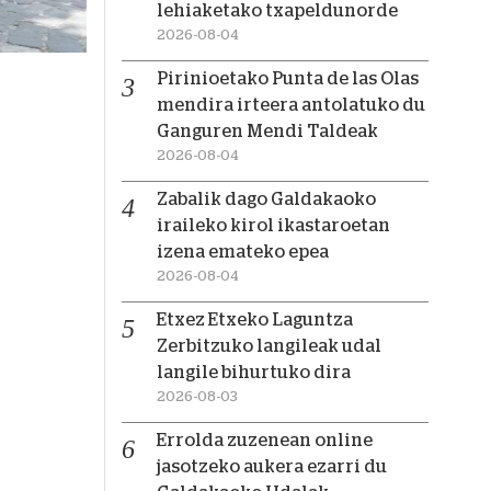
lehiaketako txapeldunorde
2026-08-04
Pirinioetako Punta de las Olas
mendira irteera antolatuko du
Ganguren Mendi Taldeak
2026-08-04
Zabalik dago Galdakaoko
iraileko kirol ikastaroetan
izena emateko epea
2026-08-04
Etxez Etxeko Laguntza
Zerbitzuko langileak udal
langile bihurtuko dira
2026-08-03
Errolda zuzenean online
jasotzeko aukera ezarri du