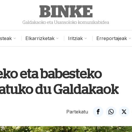
Galdakaoko eta Usansoloko komunikabidea
isteak
Elkarrizketak
Iritziak
Erreportajeak
ko eta babesteko
atuko du Galdakaok
Partekatu