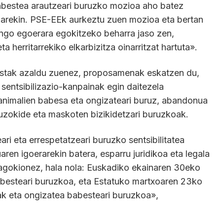
babestea arautzeari buruzko mozioa aho batez
narekin. PSE-EEk aurkeztu zuen mozioa eta bertan
ngo egoerara egokitzeko beharra jaso zen,
 herritarrekiko elkarbizitza oinarritzat hartuta».
istak azaldu zuenez, proposamenak eskatzen du,
 sentsibilizazio-kanpainak egin daitezela
: animalien babesa eta ongizateari buruz, abandonua
auzokide eta maskoten bizikidetzari buruzkoak.
ri eta errespetatzeari buruzko sentsibilitatea
en igoerarekin batera, esparru juridikoa eta legala
agokionez, hala nola: Euskadiko ekainaren 30eko
besteari buruzkoa, eta Estatuko martxoaren 23ko
k eta ongizatea babesteari buruzkoa»,