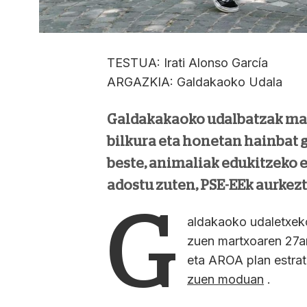
TESTUA: Irati Alonso García
ARGAZKIA: Galdakaoko Udala
Galdakakaoko udalbatzak mar
bilkura eta honetan hainbat g
beste, animaliak edukitzeko 
adostu zuten, PSE-EEk aurkezt
G
aldakaoko udaletxeko
zuen martxoaren 27an
eta AROA plan estrat
zuen moduan
.