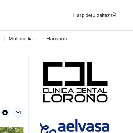
Harpidetu zaitez
Multimedia
Hauspotu