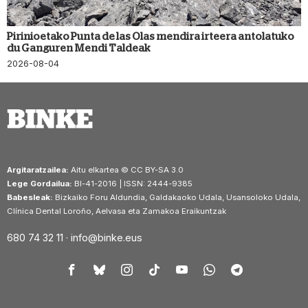
Pirinioetako Punta de las Olas mendira irteera antolatuko
du Ganguren Mendi Taldeak
2026-08-04
Argitaratzailea:
Aitu elkartea © CC BY-SA 3.0
Lege Gordailua:
BI-41-2016 | ISSN: 2444-9385
Babesleak:
Bizkaiko Foru Aldundia, Galdakaoko Udala, Usansoloko Udala,
Clínica Dental Loroño, Aelvasa eta Zamakoa Eraikuntzak
680 74 32 11 ·
info@binke.eus