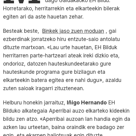
dago Galdakaoko EH Bildu.
Horretarako, herritarrekin eta elkarteekin bilerak
egiten ari da aste hauetan zehar.
Besteak beste,
Binkek jaso zuen moduan
, gai
ezberdinak jorratzeko hiru entzute-saio antolatu
dituzte martxoan. «Lau urte hauetan, EH Bilduk
herritarren parte-hartzeari ateak ireki dizkio eta,
ondorioz, datozen hauteskundeetarako gure
hauteskunde programa gure bizilagun eta
elkarteekin batera egitea ere nahi dugu», azaldu
zuten saioak iragarri zituztenean.
Helburu honekin jarraituz,
Iñigo Hernando
EH
Bilduko alkategaia Aperribai auzo elkarteko kideekin
bildu zen atzo. «Aperribai auzoan lan handia egin da
azken lau urteetan, baina oraindik ere badago zer
egin, eta ekarpen baliotsuak egin dituzte