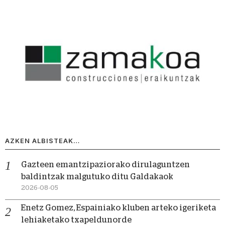
AZKEN ALBISTEAK…
Gazteen emantzipaziorako dirulaguntzen
baldintzak malgutuko ditu Galdakaok
2026-08-05
Enetz Gomez, Espainiako kluben arteko igeriketa
lehiaketako txapeldunorde