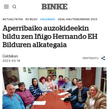
AKTUALITATEA
·
EH BILDU
·
GALDAKAO
·
UDAL-HAUTESKUNDEAK 2023
Aperribaiko auzokideekin
bildu zen Iñigo Hernando EH
Bilduren alkategaia
Galdakao
PARTEKATU
2023-03-14