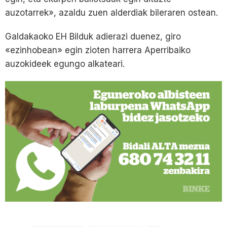
auzotarrek», azaldu zuen alderdiak bileraren ostean.
Galdakaoko EH Bilduk adierazi duenez, giro
«ezinhobean» egin zioten harrera Aperribaiko
auzokideek egungo alkateari.