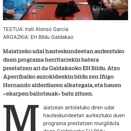
TESTUA: Irati Alonso García
ARGAZKIA: EH Bildu Galdakao
Maiatzeko udal hauteskundeetan aurkeztuko
duen programa herritarrekin batera
prestatzen ari da Galdakaoko EH Bildu. Atzo
Aperribaiko auzokideekin bildu zen Iñigo
Hernando alderdiaren alkategaia, eta hauen
«ekarpen baliotsuak» batu zituen.
M
aiatzean antolatuko diren udal
hauteskundeetan aurkeztuko duen
programa prestatzen murgilduta