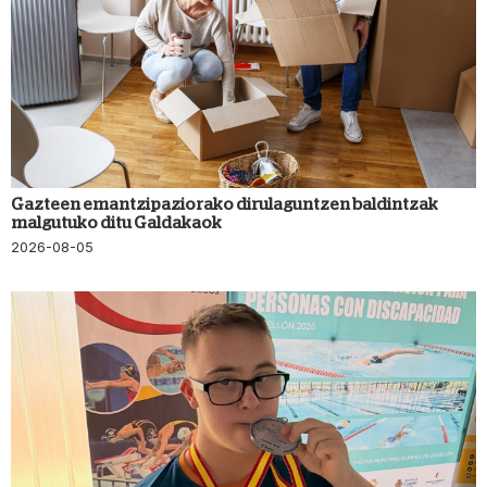
Gazteen emantzipaziorako dirulaguntzen baldintzak
malgutuko ditu Galdakaok
2026-08-05