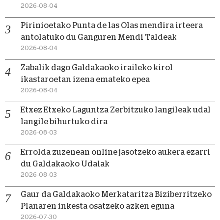
2026-08-04
Pirinioetako Punta de las Olas mendira irteera
antolatuko du Ganguren Mendi Taldeak
2026-08-04
Zabalik dago Galdakaoko iraileko kirol
ikastaroetan izena emateko epea
2026-08-04
Etxez Etxeko Laguntza Zerbitzuko langileak udal
langile bihurtuko dira
2026-08-03
Errolda zuzenean online jasotzeko aukera ezarri
du Galdakaoko Udalak
2026-08-03
Gaur da Galdakaoko Merkataritza Biziberritzeko
Planaren inkesta osatzeko azken eguna
2026-07-30