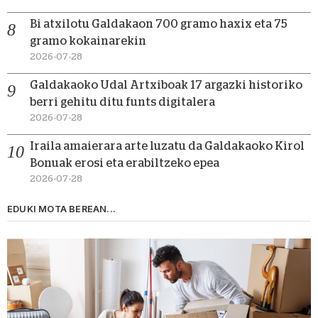
Bi atxilotu Galdakaon 700 gramo haxix eta 75
gramo kokainarekin
2026-07-28
Galdakaoko Udal Artxiboak 17 argazki historiko
berri gehitu ditu funts digitalera
2026-07-28
Iraila amaierara arte luzatu da Galdakaoko Kirol
Bonuak erosi eta erabiltzeko epea
2026-07-28
EDUKI MOTA BEREAN...