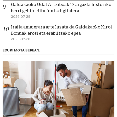
Galdakaoko Udal Artxiboak 17 argazki historiko
berri gehitu ditu funts digitalera
2026-07-28
Iraila amaierara arte luzatu da Galdakaoko Kirol
Bonuak erosi eta erabiltzeko epea
2026-07-28
EDUKI MOTA BEREAN...