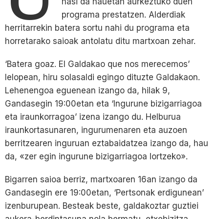
hasi da hauetan aurkeztuko duen
programa prestatzen. Alderdiak
herritarrekin batera sortu nahi du programa eta
horretarako saioak antolatu ditu martxoan zehar.
‘Batera goaz. El Galdakao que nos merecemos’
lelopean, hiru solasaldi egingo dituzte Galdakaon.
Lehenengoa eguenean izango da, hilak 9,
Gandasegin 19:00etan eta ‘Ingurune bizigarriagoa
eta iraunkorragoa’ izena izango du. Helburua
iraunkortasunaren, ingurumenaren eta auzoen
berritzearen inguruan eztabaidatzea izango da, hau
da, «zer egin ingurune bizigarriagoa lortzeko».
Bigarren saioa berriz, martxoaren 16an izango da
Gandasegin ere 19:00etan, ‘Pertsonak erdigunean’
izenburupean. Besteak beste, galdakoztar guztiei
aukera-berdintasuna nola bermatu, etxebizitza