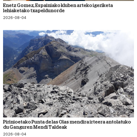
Enetz Gomez, Espainiako kluben arteko igeriketa
lehiaketako txapeldunorde
2026-08-04
Pirinioetako Punta de las Olas mendira irteera antolatuko
du Ganguren Mendi Taldeak
2026-08-04