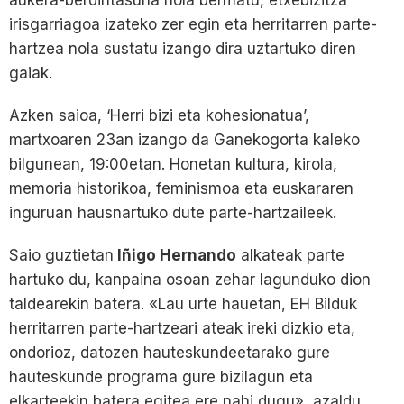
irisgarriagoa izateko zer egin eta herritarren parte-
hartzea nola sustatu izango dira uztartuko diren
gaiak.
Azken saioa, ‘Herri bizi eta kohesionatua’,
martxoaren 23an izango da Ganekogorta kaleko
bilgunean, 19:00etan. Honetan kultura, kirola,
memoria historikoa, feminismoa eta euskararen
inguruan hausnartuko dute parte-hartzaileek.
Saio guztietan
Iñigo Hernando
alkateak parte
hartuko du, kanpaina osoan zehar lagunduko dion
taldearekin batera. «Lau urte hauetan, EH Bilduk
herritarren parte-hartzeari ateak ireki dizkio eta,
ondorioz, datozen hauteskundeetarako gure
hauteskunde programa gure bizilagun eta
elkarteekin batera egitea ere nahi dugu», azaldu