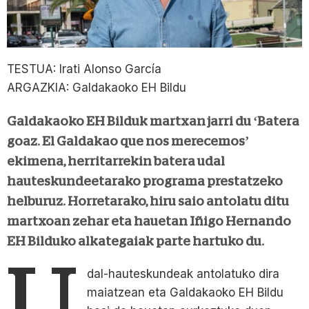
TESTUA: Irati Alonso García
ARGAZKIA: Galdakaoko EH Bildu
Galdakaoko EH Bilduk martxan jarri du ‘Batera
goaz. El Galdakao que nos merecemos’
ekimena, herritarrekin batera udal
hauteskundeetarako programa prestatzeko
helburuz. Horretarako, hiru saio antolatu ditu
martxoan zehar eta hauetan Iñigo Hernando
EH Bilduko alkategaiak parte hartuko du.
U
dal-hauteskundeak antolatuko dira
maiatzean eta Galdakaoko EH Bildu