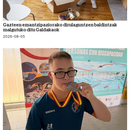
Gazteen emantzipaziorako dirulaguntzen baldintzak
malgutuko ditu Galdakaok
2026-08-05