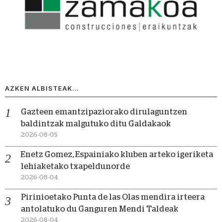
AZKEN ALBISTEAK…
Gazteen emantzipaziorako dirulaguntzen
baldintzak malgutuko ditu Galdakaok
2026-08-05
Enetz Gomez, Espainiako kluben arteko igeriketa
lehiaketako txapeldunorde
2026-08-04
Pirinioetako Punta de las Olas mendira irteera
antolatuko du Ganguren Mendi Taldeak
2026-08-04