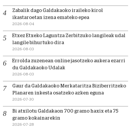
Zabalik dago Galdakaoko iraileko kirol
ikastaroetan izena emateko epea
2026-08-04
Etxez Etxeko Laguntza Zerbitzuko langileak udal
langile bihurtuko dira
2026-08-03
Errolda zuzenean online jasotzeko aukera ezarri
du Galdakaoko Udalak
2026-08-03
Gaur da Galdakaoko Merkataritza Biziberritzeko
Planaren inkesta osatzeko azken eguna
2026-07-30
Bi atxilotu Galdakaon 700 gramo haxix eta 75
gramo kokainarekin
2026-07-28