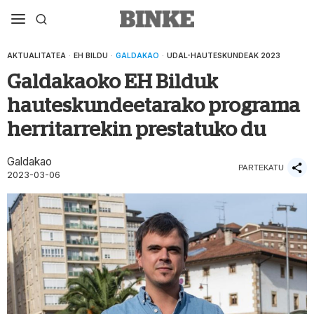
AKTUALITATEA
·
EH BILDU
·
GALDAKAO
·
UDAL-HAUTESKUNDEAK 2023
Galdakaoko EH Bilduk
hauteskundeetarako programa
herritarrekin prestatuko du
Galdakao
PARTEKATU
2023-03-06