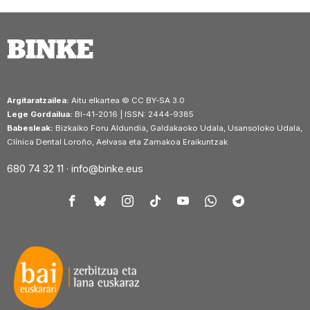
Argitaratzailea:
Aitu elkartea © CC BY-SA 3.0
Lege Gordailua:
BI-41-2016 | ISSN: 2444-9385
Babesleak:
Bizkaiko Foru Aldundia, Galdakaoko Udala, Usansoloko Udala,
Clínica Dental Loroño, Aelvasa eta Zamakoa Eraikuntzak
680 74 32 11 ·
info@binke.eus