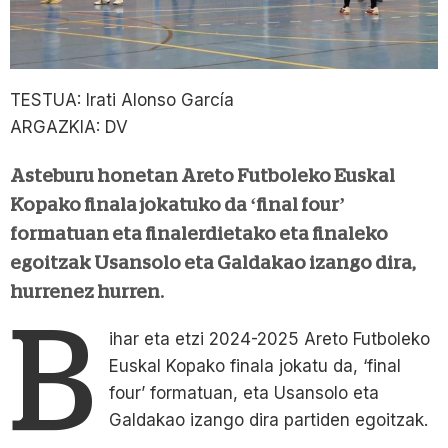
TESTUA: Irati Alonso García
ARGAZKIA: DV
Asteburu honetan Areto Futboleko Euskal
Kopako finala jokatuko da ‘final four’
formatuan eta finalerdietako eta finaleko
egoitzak Usansolo eta Galdakao izango dira,
hurrenez hurren.
B
ihar eta etzi 2024-2025 Areto Futboleko
Euskal Kopako finala jokatu da, ‘final
four’ formatuan, eta Usansolo eta
Galdakao izango dira partiden egoitzak.