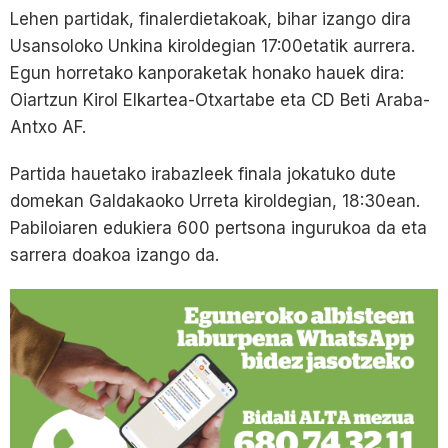
Lehen partidak, finalerdietakoak, bihar izango dira
Usansoloko Unkina kiroldegian 17:00etatik aurrera.
Egun horretako kanporaketak honako hauek dira:
Oiartzun Kirol Elkartea-Otxartabe eta CD Beti Araba-
Antxo AF.
Partida hauetako irabazleek finala jokatuko dute
domekan Galdakaoko Urreta kiroldegian, 18:30ean.
Pabiloiaren edukiera 600 pertsona ingurukoa da eta
sarrera doakoa izango da.