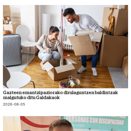
Gazteen emantzipaziorako dirulaguntzen baldintzak
malgutuko ditu Galdakaok
2026-08-05