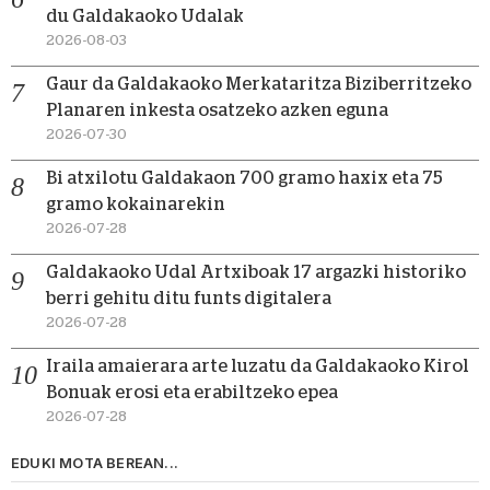
du Galdakaoko Udalak
2026-08-03
Gaur da Galdakaoko Merkataritza Biziberritzeko
Planaren inkesta osatzeko azken eguna
2026-07-30
Bi atxilotu Galdakaon 700 gramo haxix eta 75
gramo kokainarekin
2026-07-28
Galdakaoko Udal Artxiboak 17 argazki historiko
berri gehitu ditu funts digitalera
2026-07-28
Iraila amaierara arte luzatu da Galdakaoko Kirol
Bonuak erosi eta erabiltzeko epea
2026-07-28
EDUKI MOTA BEREAN...