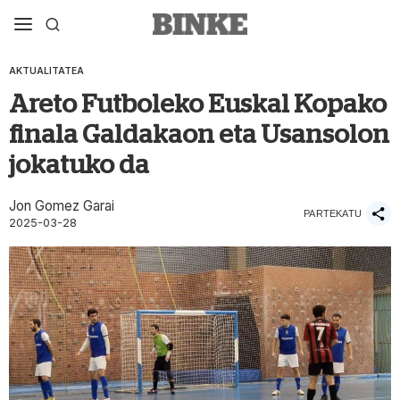
AKTUALITATEA
Areto Futboleko Euskal Kopako
finala Galdakaon eta Usansolon
jokatuko da
Jon Gomez Garai
PARTEKATU
2025-03-28