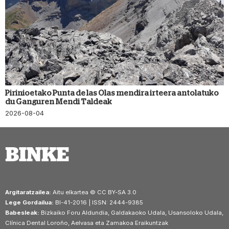
Pirinioetako Punta de las Olas mendira irteera antolatuko
du Ganguren Mendi Taldeak
2026-08-04
Argitaratzailea:
Aitu elkartea © CC BY-SA 3.0
Lege Gordailua:
BI-41-2016 | ISSN: 2444-9385
Babesleak:
Bizkaiko Foru Aldundia, Galdakaoko Udala, Usansoloko Udala,
Clínica Dental Loroño, Aelvasa eta Zamakoa Eraikuntzak