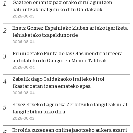
Gazteen emantzipaziorako dirulaguntzen
baldintzak malgutuko ditu Galdakaok
2026-08-05
Enetz Gomez, Espainiako kluben arteko igeriketa
lehiaketako txapeldunorde
2026-08-04
Pirinioetako Punta de las Olas mendira irteera
antolatuko du Ganguren Mendi Taldeak
2026-08-04
Zabalik dago Galdakaoko iraileko kirol
ikastaroetan izena emateko epea
2026-08-04
Etxez Etxeko Laguntza Zerbitzuko langileak udal
langile bihurtuko dira
2026-08-03
Errolda zuzenean online jasotzeko aukera ezarri