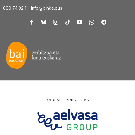
680 74 32 11 ·
info@binke.eus
BABESLE PRIBATUAK