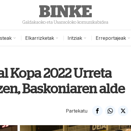
Galdakaoko eta Usansoloko komunikabidea
isteak
Elkarrizketak
Iritziak
Erreportajeak
l Kopa 2022 Urreta
zen, Baskoniaren alde
Partekatu