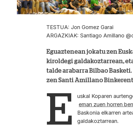
TESTUA: Jon Gomez Garai
ARGAZKIAK: Santiago Amillano @cl
Eguaztenean jokatu zen Eusk
kiroldegi galdakoztarrean, et
talde arabarra Bilbao Basketi.
zen Santi Amillano Binkerent
E
uskal Koparen aurtengo
eman zuen horren berr
Baskonia elkarren artea
galdakoztarrean.