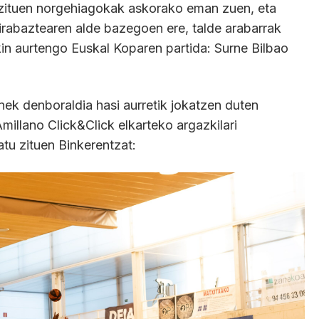
e zituen norgehiagokak askorako eman zuen, eta
rabaztearen alde bazegoen ere, talde arabarrak
in aurtengo Euskal Koparen partida: Surne Bilbao
nek denboraldia hasi aurretik jokatzen duten
millano Click&Click elkarteko argazkilari
tu zituen Binkerentzat: