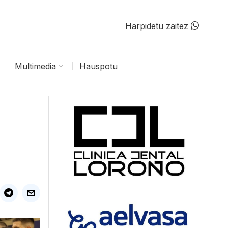
Harpidetu zaitez
Multimedia
Hauspotu