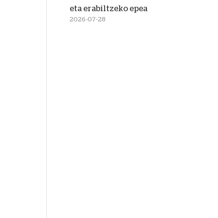
eta erabiltzeko epea
2026-07-28