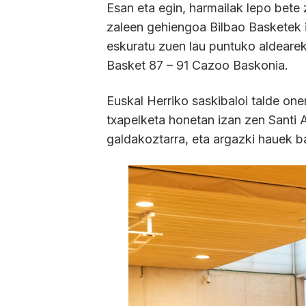
Esan eta egin, harmailak lepo bet
zaleen gehiengoa Bilbao Basketek i
eskuratu zuen lau puntuko aldearek
Basket 87 – 91 Cazoo Baskonia.
Euskal Herriko saskibaloi talde one
txapelketa honetan izan zen Santi A
galdakoztarra, eta argazki hauek ba