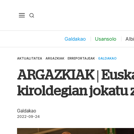
Galdakao
Usansolo
Alb
AKTUALITATEA
·
ARGAZKIAK
·
ERREPORTAJEAK
·
GALDAKAO
ARGAZKIAK | Euska
kiroldegian jokatu 
Galdakao
2022-09-24