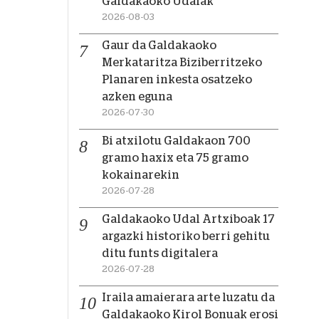
Galdakaoko Udalak
2026-08-03
Gaur da Galdakaoko
Merkataritza Biziberritzeko
Planaren inkesta osatzeko
azken eguna
2026-07-30
Bi atxilotu Galdakaon 700
gramo haxix eta 75 gramo
kokainarekin
2026-07-28
Galdakaoko Udal Artxiboak 17
argazki historiko berri gehitu
ditu funts digitalera
2026-07-28
Iraila amaierara arte luzatu da
Galdakaoko Kirol Bonuak erosi