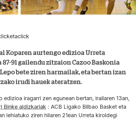
icketaclick
al Koparen aurtengo edizioa Urreta
a 87-91 gailendu zitzaion Cazoo Baskonia
 Lepo bete ziren harmailak, eta bertan izan
zako irudi hauek ateratzen.
 edizioa iragarri zen egunean bertan, irailaren 13an,
i Binke aldizkariak
: ACB Ligako Bilbao Basket eta
n lehiatuko ziren hilaren 21ean Urreta kiroldegi