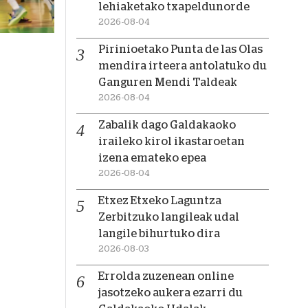
lehiaketako txapeldunorde
2026-08-04
Pirinioetako Punta de las Olas
mendira irteera antolatuko du
Ganguren Mendi Taldeak
2026-08-04
Zabalik dago Galdakaoko
iraileko kirol ikastaroetan
izena emateko epea
2026-08-04
Etxez Etxeko Laguntza
Zerbitzuko langileak udal
langile bihurtuko dira
2026-08-03
Errolda zuzenean online
jasotzeko aukera ezarri du