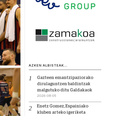
AZKEN ALBISTEAK…
Gazteen emantzipaziorako
dirulaguntzen baldintzak
malgutuko ditu Galdakaok
2026-08-05
Enetz Gomez, Espainiako
kluben arteko igeriketa