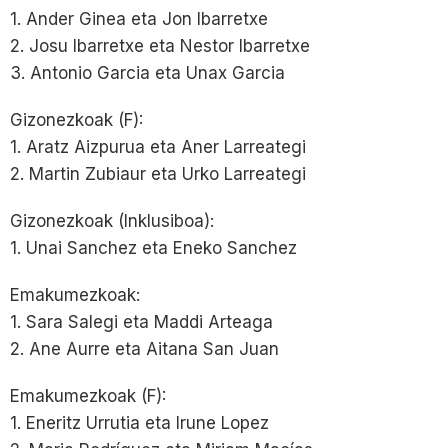
1. Ander Ginea eta Jon Ibarretxe
2. Josu Ibarretxe eta Nestor Ibarretxe
3. Antonio Garcia eta Unax Garcia
Gizonezkoak (F):
1. Aratz Aizpurua eta Aner Larreategi
2. Martin Zubiaur eta Urko Larreategi
Gizonezkoak (Inklusiboa):
1. Unai Sanchez eta Eneko Sanchez
Emakumezkoak:
1. Sara Salegi eta Maddi Arteaga
2. Ane Aurre eta Aitana San Juan
Emakumezkoak (F):
1. Eneritz Urrutia eta Irune Lopez