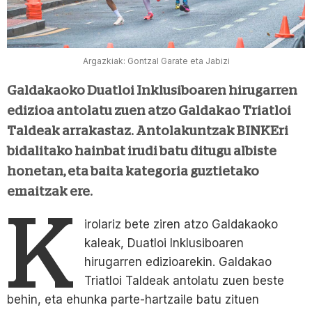
Argazkiak: Gontzal Garate eta Jabizi
Galdakaoko Duatloi Inklusiboaren hirugarren
edizioa antolatu zuen atzo Galdakao Triatloi
Taldeak arrakastaz. Antolakuntzak BINKEri
bidalitako hainbat irudi batu ditugu albiste
honetan, eta baita kategoria guztietako
emaitzak ere.
K
irolariz bete ziren atzo Galdakaoko
kaleak, Duatloi Inklusiboaren
hirugarren edizioarekin. Galdakao
Triatloi Taldeak antolatu zuen beste
behin, eta ehunka parte-hartzaile batu zituen