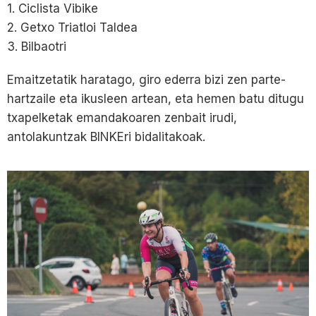
1. Ciclista Vibike
2. Getxo Triatloi Taldea
3. Bilbaotri
Emaitzetatik haratago, giro ederra bizi zen parte-
hartzaile eta ikusleen artean, eta hemen batu ditugu
txapelketak emandakoaren zenbait irudi,
antolakuntzak BINKEri bidalitakoak.