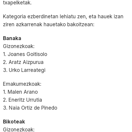
txapelketak.
Kategoria ezberdinetan lehiatu zen, eta hauek izan
ziren azkarrenak hauetako bakoitzean:
Banaka
Gizonezkoak:
1. Joanes Goitisolo
2. Aratz Aizpurua
3. Urko Larreategi
Emakumezkoak:
1. Malen Arano
2. Eneritz Urrutia
3. Naia Ortiz de Pinedo
Bikoteak
Gizonezkoak: