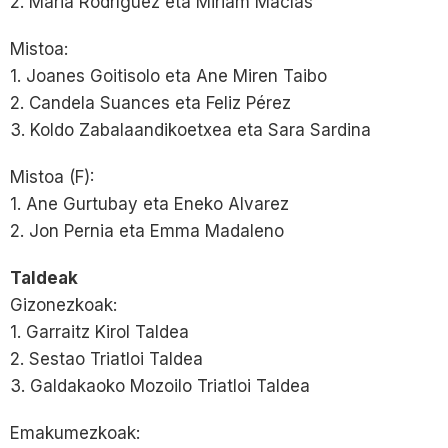
2. Maria Rodríguez eta Miriam Macías
Mistoa:
1. Joanes Goitisolo eta Ane Miren Taibo
2. Candela Suances eta Feliz Pérez
3. Koldo Zabalaandikoetxea eta Sara Sardina
Mistoa (F):
1. Ane Gurtubay eta Eneko Alvarez
2. Jon Pernia eta Emma Madaleno
Taldeak
Gizonezkoak:
1. Garraitz Kirol Taldea
2. Sestao Triatloi Taldea
3. Galdakaoko Mozoilo Triatloi Taldea
Emakumezkoak: