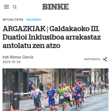
AKTUALITATEA
·
GALDAKAO
ARGAZKIAK | Galdakaoko III.
Duatloi Inklusiboa arrakastaz
antolatu zen atzo
Irati Alonso García
PARTEKATU
2025-10-20