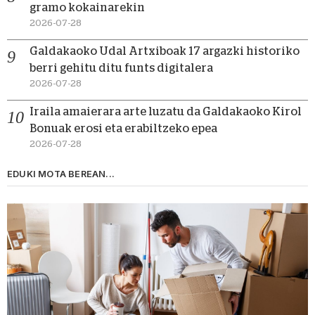
gramo kokainarekin
2026-07-28
Galdakaoko Udal Artxiboak 17 argazki historiko
berri gehitu ditu funts digitalera
2026-07-28
Iraila amaierara arte luzatu da Galdakaoko Kirol
Bonuak erosi eta erabiltzeko epea
2026-07-28
EDUKI MOTA BEREAN...