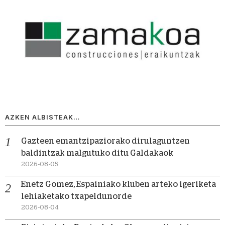
AZKEN ALBISTEAK…
Gazteen emantzipaziorako dirulaguntzen
baldintzak malgutuko ditu Galdakaok
2026-08-05
Enetz Gomez, Espainiako kluben arteko igeriketa
lehiaketako txapeldunorde
2026-08-04