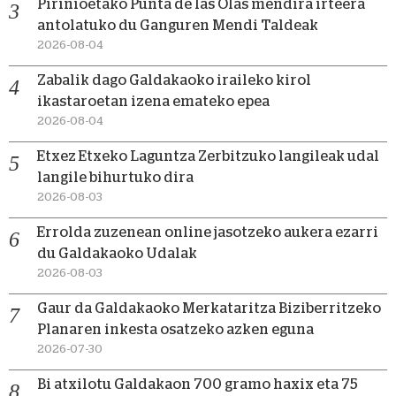
Pirinioetako Punta de las Olas mendira irteera
antolatuko du Ganguren Mendi Taldeak
2026-08-04
Zabalik dago Galdakaoko iraileko kirol
ikastaroetan izena emateko epea
2026-08-04
Etxez Etxeko Laguntza Zerbitzuko langileak udal
langile bihurtuko dira
2026-08-03
Errolda zuzenean online jasotzeko aukera ezarri
du Galdakaoko Udalak
2026-08-03
Gaur da Galdakaoko Merkataritza Biziberritzeko
Planaren inkesta osatzeko azken eguna
2026-07-30
Bi atxilotu Galdakaon 700 gramo haxix eta 75