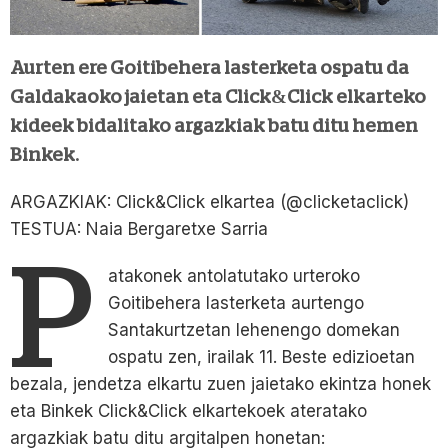
Aurten ere Goitibehera lasterketa ospatu da
Galdakaoko jaietan eta Click&Click elkarteko
kideek bidalitako argazkiak batu ditu hemen
Binkek.
ARGAZKIAK: Click&Click elkartea (@clicketaclick)
TESTUA: Naia Bergaretxe Sarria
P
atakonek antolatutako urteroko
Goitibehera lasterketa aurtengo
Santakurtzetan lehenengo domekan
ospatu zen, irailak 11. Beste edizioetan
bezala, jendetza elkartu zuen jaietako ekintza honek
eta Binkek Click&Click elkartekoek ateratako
argazkiak batu ditu argitalpen honetan: