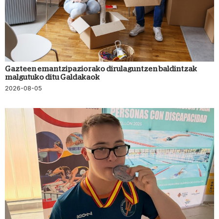
Gazteen emantzipaziorako dirulaguntzen baldintzak
malgutuko ditu Galdakaok
2026-08-05