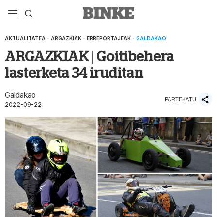
AKTUALITATEA
·
ARGAZKIAK
·
ERREPORTAJEAK
·
GALDAKAO
ARGAZKIAK | Goitibehera
lasterketa 34 iruditan
Galdakao
PARTEKATU
2022-09-22