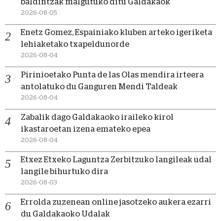
baldintzak malgutuko ditu Galdakaok
2026-08-05
Enetz Gomez, Espainiako kluben arteko igeriketa
lehiaketako txapeldunorde
2026-08-04
Pirinioetako Punta de las Olas mendira irteera
antolatuko du Ganguren Mendi Taldeak
2026-08-04
Zabalik dago Galdakaoko iraileko kirol
ikastaroetan izena emateko epea
2026-08-04
Etxez Etxeko Laguntza Zerbitzuko langileak udal
langile bihurtuko dira
2026-08-03
Errolda zuzenean online jasotzeko aukera ezarri
du Galdakaoko Udalak