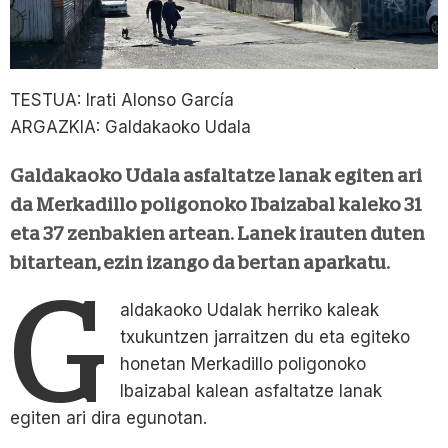
TESTUA: Irati Alonso García
ARGAZKIA: Galdakaoko Udala
Galdakaoko Udala asfaltatze lanak egiten ari
da Merkadillo poligonoko Ibaizabal kaleko 31
eta 37 zenbakien artean. Lanek irauten duten
bitartean, ezin izango da bertan aparkatu.
G
aldakaoko Udalak herriko kaleak
txukuntzen jarraitzen du eta egiteko
honetan Merkadillo poligonoko
Ibaizabal kalean asfaltatze lanak
egiten ari dira egunotan.