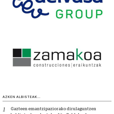
AZKEN ALBISTEAK…
Gazteen emantzipaziorako dirulaguntzen