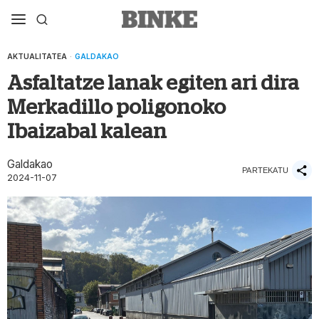
AKTUALITATEA
·
GALDAKAO
Asfaltatze lanak egiten ari dira
Merkadillo poligonoko
Ibaizabal kalean
Galdakao
PARTEKATU
2024-11-07