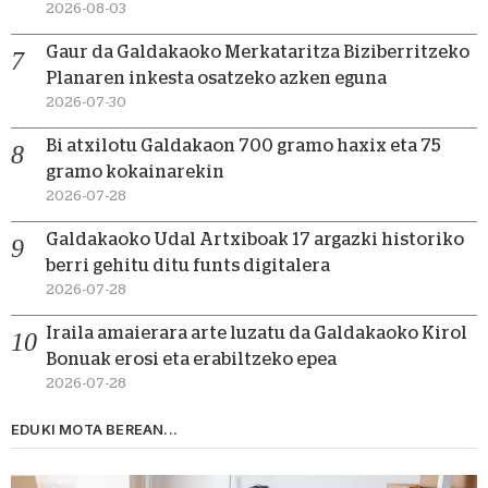
2026-08-03
Gaur da Galdakaoko Merkataritza Biziberritzeko
Planaren inkesta osatzeko azken eguna
2026-07-30
Bi atxilotu Galdakaon 700 gramo haxix eta 75
gramo kokainarekin
2026-07-28
Galdakaoko Udal Artxiboak 17 argazki historiko
berri gehitu ditu funts digitalera
2026-07-28
Iraila amaierara arte luzatu da Galdakaoko Kirol
Bonuak erosi eta erabiltzeko epea
2026-07-28
EDUKI MOTA BEREAN...