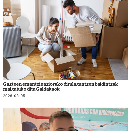
Gazteen emantzipaziorako dirulaguntzen baldintzak
malgutuko ditu Galdakaok
2026-08-05