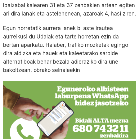
Ibaizabal kalearen 31 eta 37 zenbakien artean egiten
ari dira lanak eta astelehenean, azaroak 4, hasi ziren.
Egun horretatik aurrera lanek bi aste irautea
aurreikusi du Udalak eta tarte horretan ezin da
bertan aparkatu. Halaber, trafiko mozketak egingo
dira aldizka eta hauek eta kaleetarako sarbide
alternatiboak behar bezala adieraziko dira une
bakoitzean, obrako seinaleekin