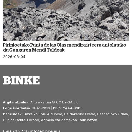
Pirinioetako Punta de las Olas mendira irteera antolatuko
du Ganguren Mendi Taldeak
2026-08-04
Argitaratzailea:
Aitu elkartea © CC BY-SA 3.0
Lege Gordailua:
BI-41-2016 | ISSN: 2444-9385
Babesleak:
Bizkaiko Foru Aldundia, Galdakaoko Udala, Usansoloko Udala,
Clínica Dental Loroño, Aelvasa eta Zamakoa Eraikuntzak
680 74 32 11 ·
info@binke.eus