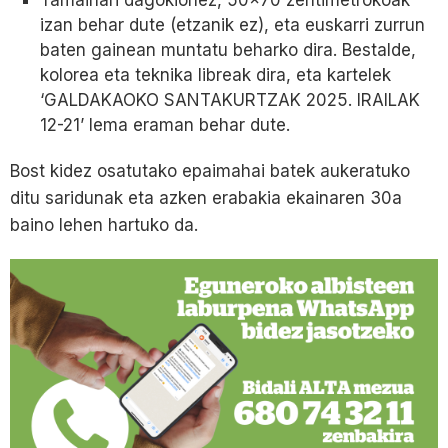
izan behar dute (etzanik ez), eta euskarri zurrun
baten gainean muntatu beharko dira. Bestalde,
kolorea eta teknika libreak dira, eta kartelek
‘GALDAKAOKO SANTAKURTZAK 2025. IRAILAK
12-21’ lema eraman behar dute.
Bost kidez osatutako epaimahai batek aukeratuko
ditu saridunak eta azken erabakia ekainaren 30a
baino lehen hartuko da.