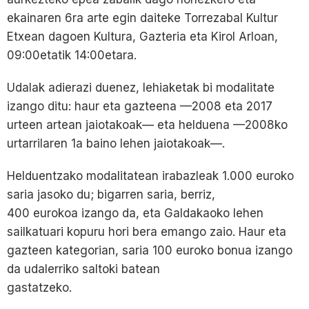
ekainaren 6ra arte egin daiteke Torrezabal Kultur
Etxean dagoen Kultura, Gazteria eta Kirol Arloan,
09:00etatik 14:00etara.
Udalak adierazi duenez, lehiaketak bi modalitate
izango ditu: haur eta gazteena —2008 eta 2017
urteen artean jaiotakoak— eta helduena —2008ko
urtarrilaren 1a baino lehen jaiotakoak—.
Helduentzako modalitatean irabazleak 1.000 euroko
saria jasoko du; bigarren saria, berriz,
400 eurokoa izango da, eta Galdakaoko lehen
sailkatuari kopuru hori bera emango zaio. Haur eta
gazteen kategorian, saria 100 euroko bonua izango
da udalerriko saltoki batean
gastatzeko.