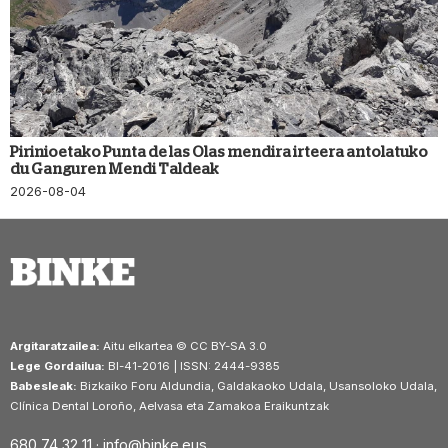
Pirinioetako Punta de las Olas mendira irteera antolatuko
du Ganguren Mendi Taldeak
2026-08-04
Argitaratzailea:
Aitu elkartea © CC BY-SA 3.0
Lege Gordailua:
BI-41-2016 | ISSN: 2444-9385
Babesleak:
Bizkaiko Foru Aldundia, Galdakaoko Udala, Usansoloko Udala,
Clínica Dental Loroño, Aelvasa eta Zamakoa Eraikuntzak
680 74 32 11 ·
info@binke.eus