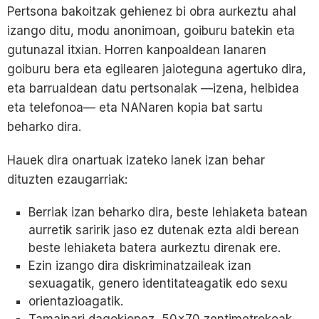
Pertsona bakoitzak gehienez bi obra aurkeztu ahal
izango ditu, modu anonimoan, goiburu batekin eta
gutunazal itxian. Horren kanpoaldean lanaren
goiburu bera eta egilearen jaioteguna agertuko dira,
eta barrualdean datu pertsonalak —izena, helbidea
eta telefonoa— eta NANaren kopia bat sartu
beharko dira.
Hauek dira onartuak izateko lanek izan behar
dituzten ezaugarriak:
Berriak izan beharko dira, beste lehiaketa batean
aurretik saririk jaso ez dutenak ezta aldi berean
beste lehiaketa batera aurkeztu direnak ere.
Ezin izango dira diskriminatzaileak izan
sexuagatik, genero identitateagatik edo sexu
orientazioagatik.
Tamainari dagokionez, 50×70 zentimetrokoak