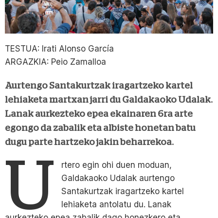
TESTUA: Irati Alonso García
ARGAZKIA: Peio Zamalloa
Aurtengo Santakurtzak iragartzeko kartel
lehiaketa martxan jarri du Galdakaoko Udalak.
Lanak aurkezteko epea ekainaren 6ra arte
egongo da zabalik eta albiste honetan batu
dugu parte hartzeko jakin beharrekoa.
U
rtero egin ohi duen moduan,
Galdakaoko Udalak aurtengo
Santakurtzak iragartzeko kartel
lehiaketa antolatu du. Lanak
aurkezteko epea zabalik dago honezkero eta