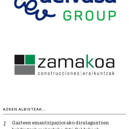
AZKEN ALBISTEAK…
Gazteen emantzipaziorako dirulaguntzen