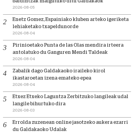
baldintzak malgutuko ditu Galdakaok
2026-08-05
Enetz Gomez, Espainiako kluben arteko igeriketa
lehiaketako txapeldunorde
2026-08-04
Pirinioetako Punta de las Olas mendira irteera
antolatuko du Ganguren Mendi Taldeak
2026-08-04
Zabalik dago Galdakaoko iraileko kirol
ikastaroetan izena emateko epea
2026-08-04
Etxez Etxeko Laguntza Zerbitzuko langileak udal
langile bihurtuko dira
2026-08-03
Errolda zuzenean online jasotzeko aukera ezarri
du Galdakaoko Udalak