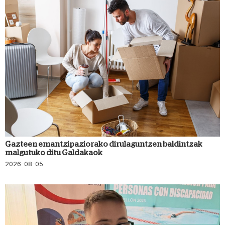
Gazteen emantzipaziorako dirulaguntzen baldintzak
malgutuko ditu Galdakaok
2026-08-05