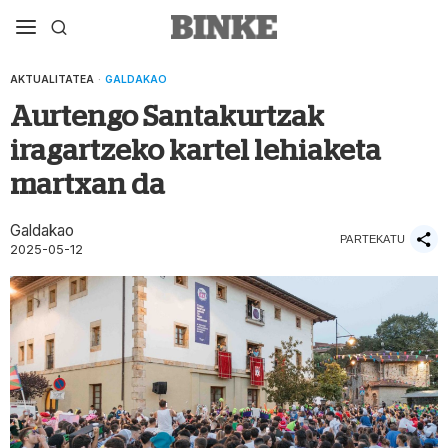
AKTUALITATEA
·
GALDAKAO
Aurtengo Santakurtzak
iragartzeko kartel lehiaketa
martxan da
Galdakao
PARTEKATU
2025-05-12