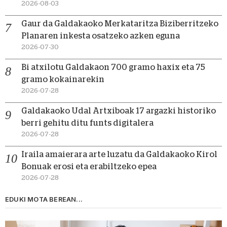
2026-08-03
Gaur da Galdakaoko Merkataritza Biziberritzeko
Planaren inkesta osatzeko azken eguna
2026-07-30
Bi atxilotu Galdakaon 700 gramo haxix eta 75
gramo kokainarekin
2026-07-28
Galdakaoko Udal Artxiboak 17 argazki historiko
berri gehitu ditu funts digitalera
2026-07-28
Iraila amaierara arte luzatu da Galdakaoko Kirol
Bonuak erosi eta erabiltzeko epea
2026-07-28
EDUKI MOTA BEREAN...