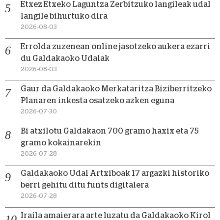
Etxez Etxeko Laguntza Zerbitzuko langileak udal
langile bihurtuko dira
2026-08-03
Errolda zuzenean online jasotzeko aukera ezarri
du Galdakaoko Udalak
2026-08-03
Gaur da Galdakaoko Merkataritza Biziberritzeko
Planaren inkesta osatzeko azken eguna
2026-07-30
Bi atxilotu Galdakaon 700 gramo haxix eta 75
gramo kokainarekin
2026-07-28
Galdakaoko Udal Artxiboak 17 argazki historiko
berri gehitu ditu funts digitalera
2026-07-28
Iraila amaierara arte luzatu da Galdakaoko Kirol