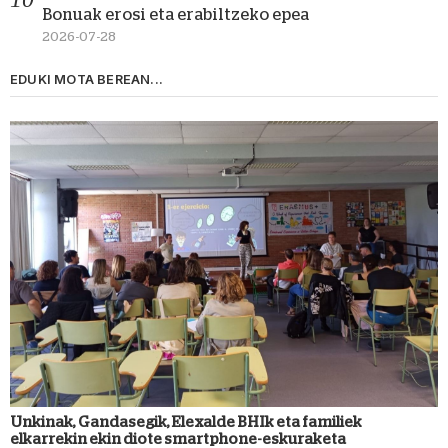
Bonuak erosi eta erabiltzeko epea
2026-07-28
EDUKI MOTA BEREAN...
Unkinak, Gandasegik, Elexalde BHIk eta familiek
elkarrekin ekin diote smartphone-eskuraketa