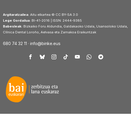
Argitaratzailea:
Aitu elkartea © CC BY-SA 3.0
Lege Gordailua:
BI-41-2016 | ISSN: 2444-9385
Babesleak:
Bizkaiko Foru Aldundia, Galdakaoko Udala, Usansoloko Udala,
Clínica Dental Loroño, Aelvasa eta Zamakoa Eraikuntzak
680 74 32 11 ·
info@binke.eus