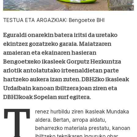
TESTUA ETA ARGAZKIAK: Bengoetxe BHI
Eguraldi onarekin batera iritsi da uretako
ekintzez gozatzeko garaia. Maiatzaren
amaieran eta ekainaren hasieran
Bengoetxeko ikasleek Gorputz Hezkuntza
arlotik antolatutako irteenaldietan parte
hartzeko aukera izan zuten. DBH2ko ikasleak
Urdaibain kanoan ibiltzera joan ziren eta
DBH3koak Sopelan surf egitera.
T
renez hurbildu ziren ikasleak Mundaka
aldera. Bertan, arropa aldatu,
beharrezko materiala prestatu, kanoan
ibiltzeko teknikaren inguruko ohar