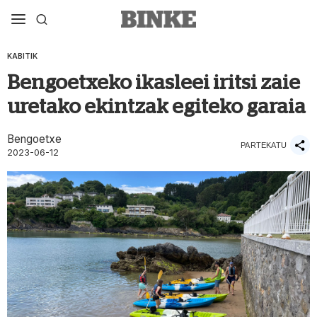
KABITIK
Bengoetxeko ikasleei iritsi zaie
uretako ekintzak egiteko garaia
Bengoetxe
PARTEKATU
2023-06-12