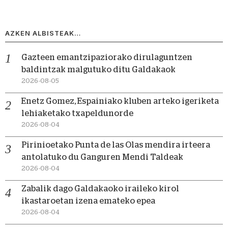
AZKEN ALBISTEAK…
Gazteen emantzipaziorako dirulaguntzen
baldintzak malgutuko ditu Galdakaok
2026-08-05
Enetz Gomez, Espainiako kluben arteko igeriketa
lehiaketako txapeldunorde
2026-08-04
Pirinioetako Punta de las Olas mendira irteera
antolatuko du Ganguren Mendi Taldeak
2026-08-04
Zabalik dago Galdakaoko iraileko kirol
ikastaroetan izena emateko epea
2026-08-04