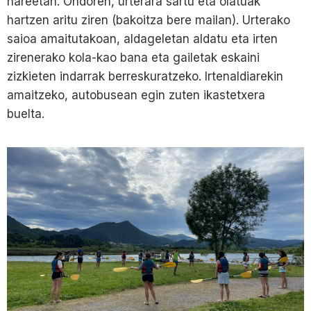
hareetan. Ondoren, urterara sartu eta olatuak
hartzen aritu ziren (bakoitza bere mailan). Urterako
saioa amaitutakoan, aldageletan aldatu eta irten
zirenerako kola-kao bana eta gailetak eskaini
zizkieten indarrak berreskuratzeko. Irtenaldiarekin
amaitzeko, autobusean egin zuten ikastetxera
buelta.