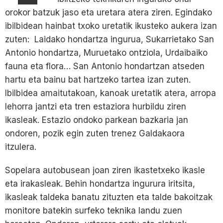
orokor batzuk jaso eta uretara atera ziren. Egindako
ibilbidean hainbat txoko uretatik ikusteko aukera izan
zuten: Laidako hondartza ingurua, Sukarrietako San
Antonio hondartza, Muruetako ontziola, Urdaibaiko
fauna eta flora… San Antonio hondartzan atseden
hartu eta bainu bat hartzeko tartea izan zuten.
Ibilbidea amaitutakoan, kanoak uretatik atera, arropa
lehorra jantzi eta tren estaziora hurbildu ziren
ikasleak. Estazio ondoko parkean bazkaria jan
ondoren, pozik egin zuten trenez Galdakaora
itzulera.
Sopelara autobusean joan ziren ikastetxeko ikasle
eta irakasleak. Behin hondartza ingurura iritsita,
ikasleak taldeka banatu zituzten eta talde bakoitzak
monitore batekin surfeko teknika landu zuen