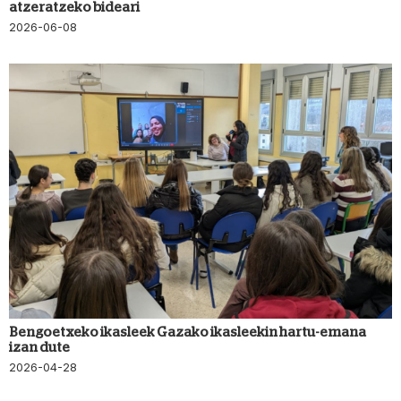
atzeratzeko bideari
2026-06-08
Bengoetxeko ikasleek Gazako ikasleekin hartu-emana
izan dute
2026-04-28