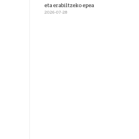
eta erabiltzeko epea
2026-07-28