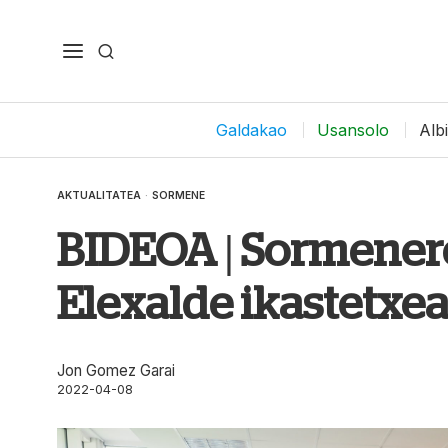
Galdakao
Usansolo
Alb
AKTUALITATEA
·
SORMENE
BIDEOA | Sormener
Elexalde ikastetxe
Jon Gomez Garai
2022-04-08