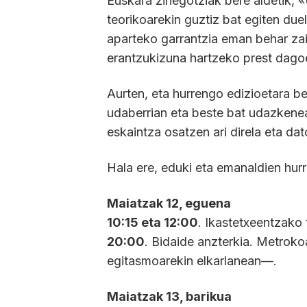
Euskara zinegotziak bere aldetik, 
teorikoarekin guztiz bat egiten due
aparteko garrantzia eman behar za
erantzukizuna hartzeko prest dagoe
Aurten, eta hurrengo edizioetara be
udaberrian eta beste bat udazkene
eskaintza osatzen ari direla eta dat
Hala ere, eduki eta emanaldien hur
Maiatzak 12, eguena
10:15 eta 12:00
. Ikastetxeentzako 
20:00
. Bidaide anzterkia. Metrok
egitasmoarekin elkarlanean—.
Maiatzak 13, barikua