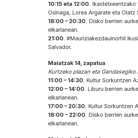
10:15 eta 12:00
. Ikastetxeentzako 
Osinaga, Lorea Argarate eta Olatz 
18:00 – 20:30
. Disko berrien au
elkarlanean.
21:00
. #Mauriziakezdauinorhil iku
Salvador.
Maiatzak 14, zapatua
Kurtzeko plazan eta Gandasegiko 
11:00 – 14:30
. Kultur Sorkuntzen A
12:00 – 14:00
. Liburu berrien au
elkarlanean.
17:00 – 20:30
. Kultur Sorkuntzen 
18:00 – 22:00
. Disko berrien aur
elkarlanean.