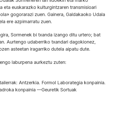
«Udalak Sormeneren lan ildoekin eta marko
la eta euskarazko kulturgintzaren transmisioari
iola» gogorarazi zuen. Gainera, Galdakaoko Udala
la ere azpimarratu zuen.
gira, Sormenek bi txanda izango ditu urtero; bat
an. Aurtengo udaberriko txandari dagokionez,
ozen asteetan iragarriko dutela aipatu dute.
rengo laburpena aurkeztu zuten:
tailerrak: Antzerkia. Formol Laborategia konpainia.
oadroka konpainia —Geuretik Sortuak