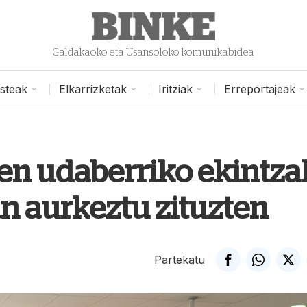
Galdakaoko eta Usansoloko komunikabidea
isteak
Elkarrizketak
Iritziak
Erreportajeak
en udaberriko ekintza
an aurkeztu zituzten
Partekatu