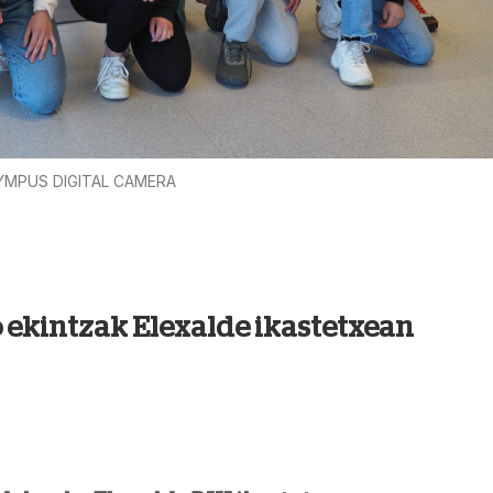
YMPUS DIGITAL CAMERA
ekintzak Elexalde ikastetxean