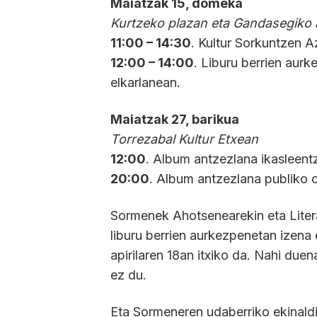
Maiatzak 15, domeka
Kurtzeko plazan eta Gandasegiko 
11:00 – 14:30
. Kultur Sorkuntzen A
12:00 – 14:00
. Liburu berrien au
elkarlanean.
Maiatzak 27, barikua
Torrezabal Kultur Etxean
12:00
. Album antzezlana ikasleent
20:00
. Album antzezlana publiko 
Sormenek Ahotsenearekin eta Literat
liburu berrien aurkezpenetan izena
apirilaren 18an itxiko da. Nahi duen
ez du.
Eta Sormeneren udaberriko ekinaldi