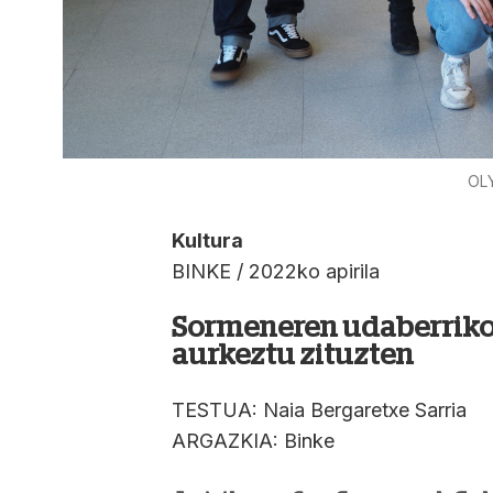
OL
Kultura
BINKE / 2022ko apirila
Sormeneren udaberriko 
aurkeztu zituzten
TESTUA: Naia Bergaretxe Sarria
ARGAZKIA: Binke