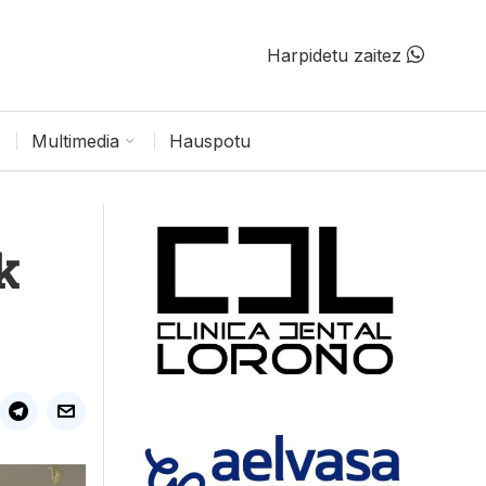
Harpidetu zaitez
Multimedia
Hauspotu
k