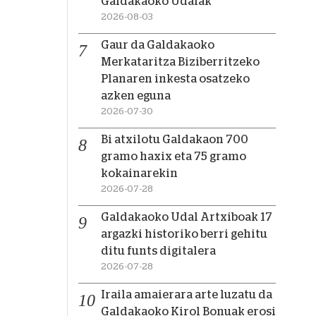
Galdakaoko Udalak
2026-08-03
Gaur da Galdakaoko
Merkataritza Biziberritzeko
Planaren inkesta osatzeko
azken eguna
2026-07-30
Bi atxilotu Galdakaon 700
gramo haxix eta 75 gramo
kokainarekin
2026-07-28
Galdakaoko Udal Artxiboak 17
argazki historiko berri gehitu
ditu funts digitalera
2026-07-28
Iraila amaierara arte luzatu da
Galdakaoko Kirol Bonuak erosi