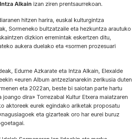
Intza Alkain
izan ziren prentsaurrekoan.
iaranen hitzen harira, euskal kulturgintza
erak, Sormeneko bultzatzaile eta hezkuntza arautuko
skaintzen dizkion erremintak eskertzen ditu,
mateko aukera duelako eta «sormen prozesuari
eak, Edurne Azkarate eta Intza Alkain, Elexalde
leekin «euren Album antzezlanarekin zerikusia duten
menen eta 2022an, beste bi saiotan parte hartu
 joango dira» Torrezabal Kultur Etxera maiatzaren
ko aktoreek eurek egindako ariketak proposatu
 «nagusiagoek eta gizarteak oro har eurei buruz
ogoetagai.