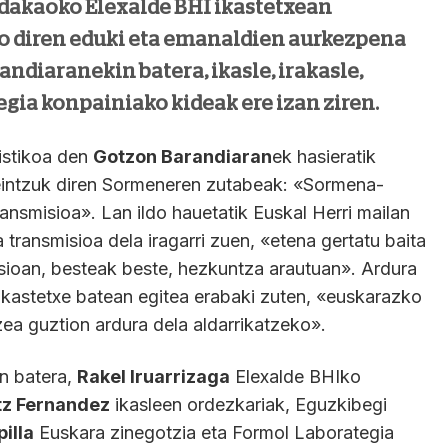
dakaoko Elexalde BHI ikastetxean
o diren eduki eta emanaldien aurkezpena
andiaranekin batera, ikasle, irakasle,
gia konpainiako kideak ere izan ziren.
istikoa den
Gotzon Barandiaran
ek hasieratik
zeintzuk diren Sormeneren zutabeak: «Sormena-
nsmisioa». Lan ildo hauetatik Euskal Herri mailan
transmisioa dela iragarri zuen, «etena gertatu baita
sioan, besteak beste, hezkuntza arautuan». Ardura
 ikastetxe batean egitea erabaki zuten, «euskarazko
zea guztion ardura dela aldarrikatzeko».
n batera,
Rakel Iruarrizaga
Elexalde BHIko
tz Fernandez
ikasleen ordezkariak, Eguzkibegi
illa
Euskara zinegotzia eta Formol Laborategia