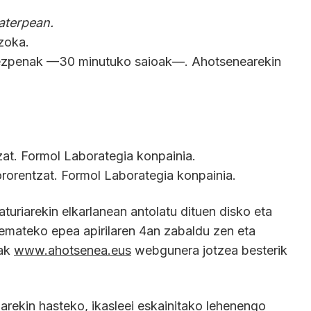
aterpean.
zoka.
rkezpenak —30 minutuko saioak—. Ahotsenearekin
zat. Formol Laborategia konpainia.
ororentzat. Formol Laborategia konpainia.
uriarekin elkarlanean antolatu dituen disko eta
 emateko epea apirilaren 4an zabaldu zen eta
ak
www.ahotsenea.eus
webgunera jotzea besterik
arekin hasteko, ikasleei eskainitako lehenengo