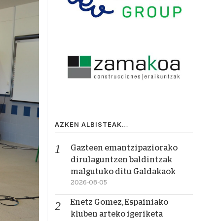
AZKEN ALBISTEAK…
Gazteen emantzipaziorako
dirulaguntzen baldintzak
malgutuko ditu Galdakaok
2026-08-05
Enetz Gomez, Espainiako
kluben arteko igeriketa