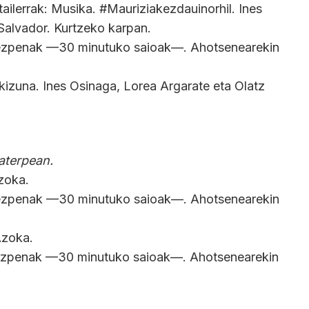
tailerrak: Musika. #Mauriziakezdauinorhil. Ines
Salvador. Kurtzeko karpan.
rkezpenak —30 minutuko saioak—. Ahotsenearekin
skizuna. Ines Osinaga, Lorea Argarate eta Olatz
aterpean.
zoka.
rkezpenak —30 minutuko saioak—. Ahotsenearekin
Azoka.
kezpenak —30 minutuko saioak—. Ahotsenearekin