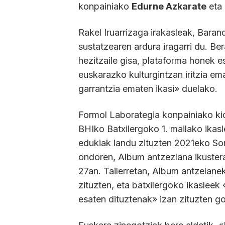
konpainiako
Edurne Azkarate
eta
Rakel Iruarrizaga irakasleak, Barand
sustatzearen ardura iragarri du. B
hezitzaile gisa, plataforma honek e
euskarazko kulturgintzan iritzia e
garrantzia ematen ikasi» duelako.
Formol Laborategia konpainiako kid
BHIko Batxilergoko 1. mailako ikas
edukiak landu zituzten 2021eko Sor
ondoren, Album antzezlana ikustera
27an. Tailerretan, Album antzelane
zituzten, eta batxilergoko ikasleek
esaten dituztenak» izan zituzten g