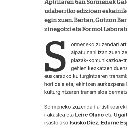
Apirilaren 6an Sormenek Gal
udaberriko edizioan eskainik
egin zuen. Bertan, Gotzon Bar
zinegotzi eta Formol Laborate
S
ormeneko zuzendari art
aipatu nahi izan zuen 
plazak-komunikazioa-tra
gehien kezkatzen duena 
euskarazko kulturgintzaren transmi
hori dela eta, ekintzen aurkezpena
kulturgintzaren transmisioa bermat
Sormeneko zuzendari artistikoareki
irakaslea eta
Leire Olano
eta
Ugai
ikastolako
Isusko Diez
,
Edurne Esp