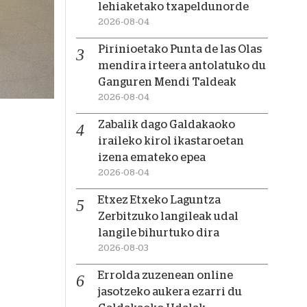
lehiaketako txapeldunorde
2026-08-04
Pirinioetako Punta de las Olas
mendira irteera antolatuko du
Ganguren Mendi Taldeak
2026-08-04
Zabalik dago Galdakaoko
iraileko kirol ikastaroetan
izena emateko epea
2026-08-04
Etxez Etxeko Laguntza
Zerbitzuko langileak udal
langile bihurtuko dira
2026-08-03
Errolda zuzenean online
jasotzeko aukera ezarri du