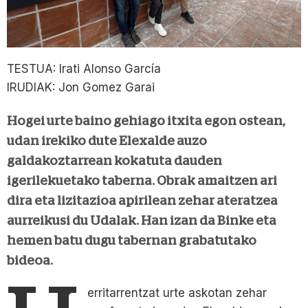
TESTUA: Irati Alonso García
IRUDIAK: Jon Gomez Garai
Hogei urte baino gehiago itxita egon ostean,
udan irekiko dute Elexalde auzo
galdakoztarrean kokatuta dauden
igerilekuetako taberna. Obrak amaitzen ari
dira eta lizitazioa apirilean zehar ateratzea
aurreikusi du Udalak. Han izan da Binke eta
hemen batu dugu tabernan grabatutako
bideoa.
erritarrentzat urte askotan zehar