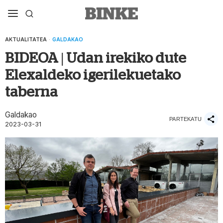
AKTUALITATEA
·
GALDAKAO
BIDEOA | Udan irekiko dute
Elexaldeko igerilekuetako
taberna
Galdakao
PARTEKATU
2023-03-31