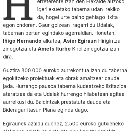
H
erreferente izan den Elexalde auzoko
igerilekuetako taberna udan irekiko
da, hogei urte baino gehiago itxita
egon ondoren. Gaur goizean iragarri du Udalak,
tabernan bertan egindako agerraldian. Honetan,
Iñigo Hernando
alkatea,
Asier Egiraun
Hirigintza
zinegotzia eta
Amets Iturbe
Kirol zinegotzia izan
dira.
Guztira 800.000 euroko aurrekontua izan du taberna
egokitzeko proiektuak eta obrak amaitzear daude
jada. Hurrengo pausoa taberna kudeatzeko lizitazioa
ateratzea da eta Udalak hurrengo hilabetean egitea
aurreikusi du. Baldintzak prestatuta daude eta
Bideragarritasun Plana eginda dago.
Egiraunek azaldu duenez, 2.500 euroko gutxieneko