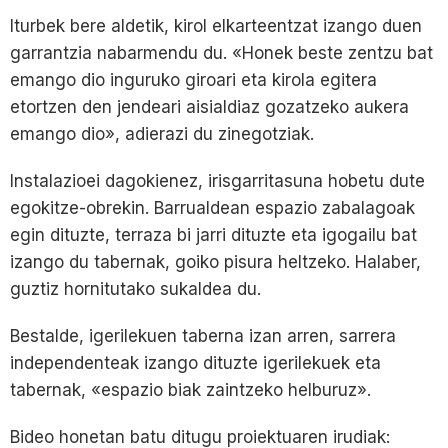
Iturbek bere aldetik, kirol elkarteentzat izango duen
garrantzia nabarmendu du. «Honek beste zentzu bat
emango dio inguruko giroari eta kirola egitera
etortzen den jendeari aisialdiaz gozatzeko aukera
emango dio», adierazi du zinegotziak.
Instalazioei dagokienez, irisgarritasuna hobetu dute
egokitze-obrekin. Barrualdean espazio zabalagoak
egin dituzte, terraza bi jarri dituzte eta igogailu bat
izango du tabernak, goiko pisura heltzeko. Halaber,
guztiz hornitutako sukaldea du.
Bestalde, igerilekuen taberna izan arren, sarrera
independenteak izango dituzte igerilekuek eta
tabernak, «espazio biak zaintzeko helburuz».
Bideo honetan batu ditugu proiektuaren irudiak: