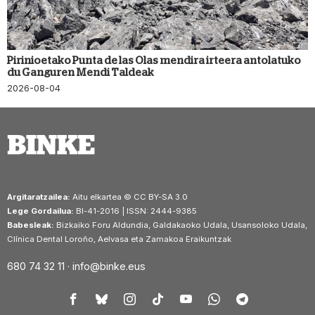
Pirinioetako Punta de las Olas mendira irteera antolatuko
du Ganguren Mendi Taldeak
2026-08-04
Argitaratzailea:
Aitu elkartea © CC BY-SA 3.0
Lege Gordailua:
BI-41-2016 | ISSN: 2444-9385
Babesleak:
Bizkaiko Foru Aldundia, Galdakaoko Udala, Usansoloko Udala,
Clínica Dental Loroño, Aelvasa eta Zamakoa Eraikuntzak
680 74 32 11 ·
info@binke.eus