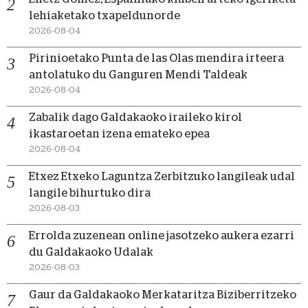
lehiaketako txapeldunorde
2026-08-04
Pirinioetako Punta de las Olas mendira irteera
antolatuko du Ganguren Mendi Taldeak
2026-08-04
Zabalik dago Galdakaoko iraileko kirol
ikastaroetan izena emateko epea
2026-08-04
Etxez Etxeko Laguntza Zerbitzuko langileak udal
langile bihurtuko dira
2026-08-03
Errolda zuzenean online jasotzeko aukera ezarri
du Galdakaoko Udalak
2026-08-03
Gaur da Galdakaoko Merkataritza Biziberritzeko