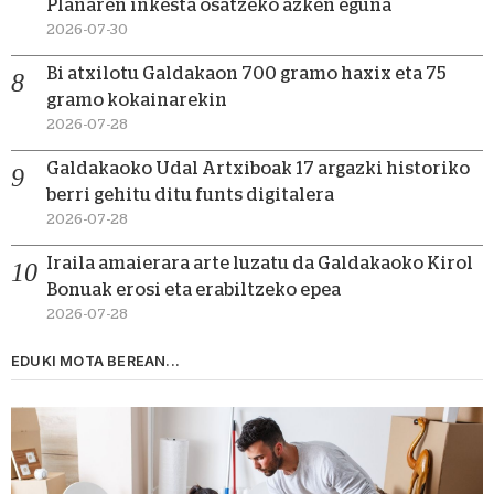
Planaren inkesta osatzeko azken eguna
2026-07-30
Bi atxilotu Galdakaon 700 gramo haxix eta 75
gramo kokainarekin
2026-07-28
Galdakaoko Udal Artxiboak 17 argazki historiko
berri gehitu ditu funts digitalera
2026-07-28
Iraila amaierara arte luzatu da Galdakaoko Kirol
Bonuak erosi eta erabiltzeko epea
2026-07-28
EDUKI MOTA BEREAN...