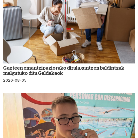
Gazteen emantzipaziorako dirulaguntzen baldintzak
malgutuko ditu Galdakaok
2026-08-05