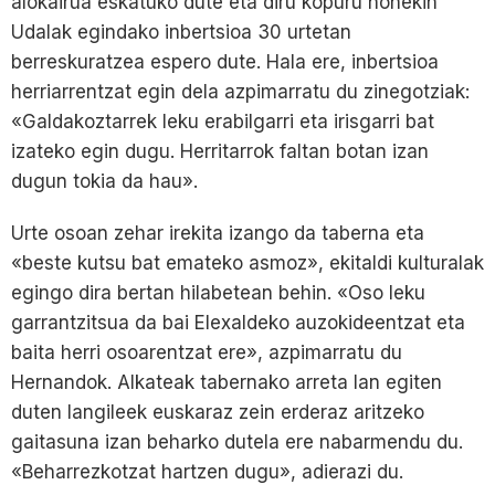
alokairua eskatuko dute eta diru kopuru honekin
Udalak egindako inbertsioa 30 urtetan
berreskuratzea espero dute. Hala ere, inbertsioa
herriarrentzat egin dela azpimarratu du zinegotziak:
«Galdakoztarrek leku erabilgarri eta irisgarri bat
izateko egin dugu. Herritarrok faltan botan izan
dugun tokia da hau».
Urte osoan zehar irekita izango da taberna eta
«beste kutsu bat emateko asmoz», ekitaldi kulturalak
egingo dira bertan hilabetean behin. «Oso leku
garrantzitsua da bai Elexaldeko auzokideentzat eta
baita herri osoarentzat ere», azpimarratu du
Hernandok. Alkateak tabernako arreta lan egiten
duten langileek euskaraz zein erderaz aritzeko
gaitasuna izan beharko dutela ere nabarmendu du.
«Beharrezkotzat hartzen dugu», adierazi du.