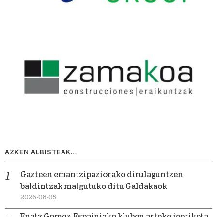
AZKEN ALBISTEAK…
Gazteen emantzipaziorako dirulaguntzen
baldintzak malgutuko ditu Galdakaok
2026-08-05
Enetz Gomez, Espainiako kluben arteko igeriketa