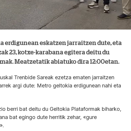
a erdigunean eskatzen jarraitzen dute, eta
ak 23, kotxe-karabana egitera deitu du
mak. Meatzetatik abiatuko dira 12:00etan.
Euskal Trenbide Sareak ezetza ematen jarraitzen
arrek argi dute: Metro geltokia erdigunean nahi eta
io berri bat deitu du Geltokia Plataformak biharko,
na bat egingo dute herritik zehar, «gure
».