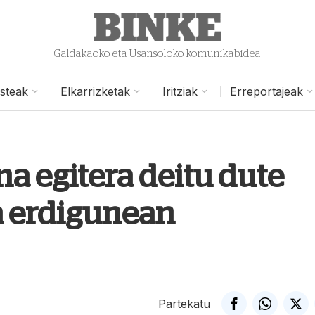
Galdakaoko eta Usansoloko komunikabidea
isteak
Elkarrizketak
Iritziak
Erreportajeak
a egitera deitu dute
a erdigunean
Partekatu