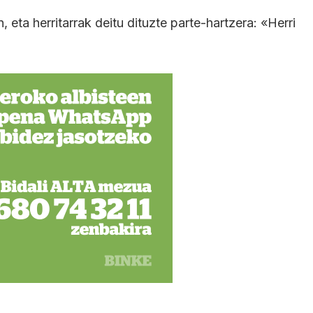
 eta herritarrak deitu dituzte parte-hartzera: «Herri