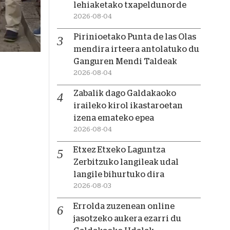
lehiaketako txapeldunorde
2026-08-04
Pirinioetako Punta de las Olas
mendira irteera antolatuko du
Ganguren Mendi Taldeak
2026-08-04
Zabalik dago Galdakaoko
iraileko kirol ikastaroetan
izena emateko epea
2026-08-04
Etxez Etxeko Laguntza
Zerbitzuko langileak udal
langile bihurtuko dira
2026-08-03
Errolda zuzenean online
jasotzeko aukera ezarri du