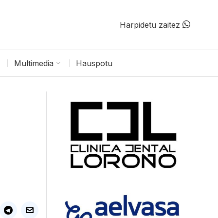
Harpidetu zaitez
Multimedia
Hauspotu