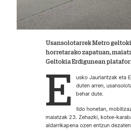
Usansolotarrek Metro geltoki
horretarako zapatuan, maiatz
Geltokia Erdigunean platafor
E
usko Jaurlaritzak eta 
duten arren, usansolot
behar dute.
Ildo honetan, mobilizaz
maiatzak 23. Zehazki, kotxe-karaba
aldarrikapena ozen entzun dezaten