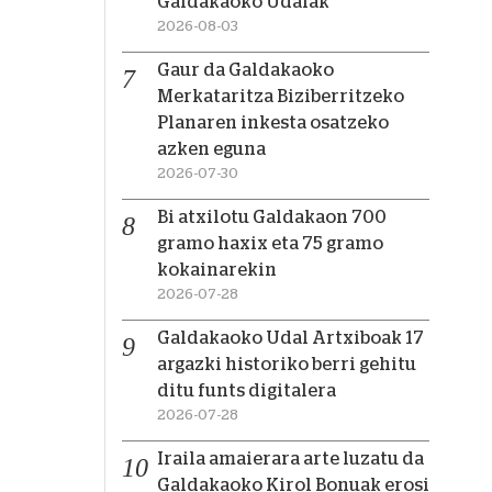
Galdakaoko Udalak
2026-08-03
Gaur da Galdakaoko
Merkataritza Biziberritzeko
Planaren inkesta osatzeko
azken eguna
2026-07-30
Bi atxilotu Galdakaon 700
gramo haxix eta 75 gramo
kokainarekin
2026-07-28
Galdakaoko Udal Artxiboak 17
argazki historiko berri gehitu
ditu funts digitalera
2026-07-28
Iraila amaierara arte luzatu da
Galdakaoko Kirol Bonuak erosi