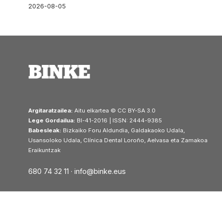
2026-08-05
Argitaratzailea:
Aitu elkartea © CC BY-SA 3.0
Lege Gordailua:
BI-41-2016 | ISSN: 2444-9385
Babesleak:
Bizkaiko Foru Aldundia, Galdakaoko Udala,
Usansoloko Udala, Clínica Dental Loroño, Aelvasa eta Zamakoa
Eraikuntzak
680 74 32 11 ·
info@binke.eus