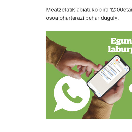
Meatzetatik abiatuko dira 12:00etan,
osoa ohartarazi behar dugu!».