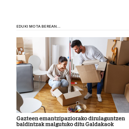
EDUKI MOTA BEREAN...
Gazteen emantzipaziorako dirulaguntzen
baldintzak malgutuko ditu Galdakaok