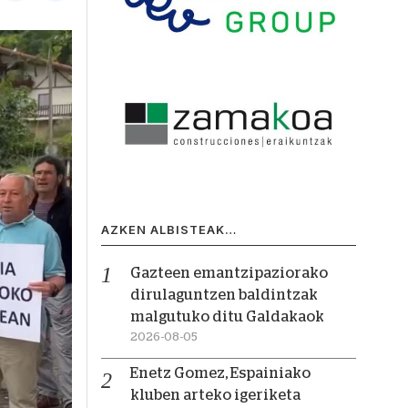
AZKEN ALBISTEAK…
Gazteen emantzipaziorako
dirulaguntzen baldintzak
malgutuko ditu Galdakaok
2026-08-05
Enetz Gomez, Espainiako
kluben arteko igeriketa