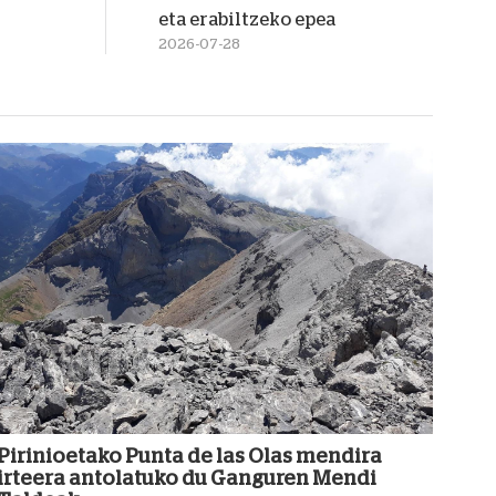
eta erabiltzeko epea
2026-07-28
Pirinioetako Punta de las Olas mendira
irteera antolatuko du Ganguren Mendi