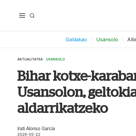
Galdakao
Usansolo
Alb
AKTUALITATEA
·
USANSOLO
Bihar kotxe-karaban
Usansolon, geltoki
aldarrikatzeko
Irati Alonso García
2026-05-22