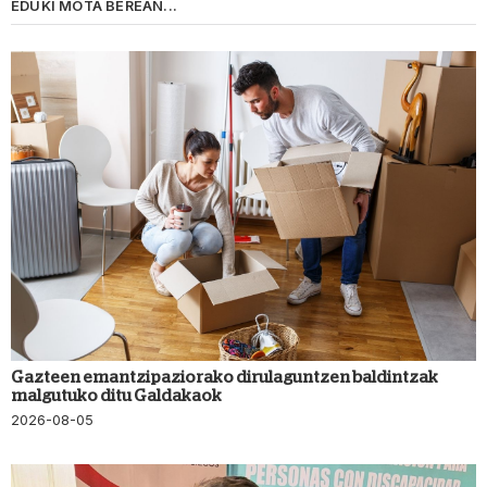
EDUKI MOTA BEREAN...
Gazteen emantzipaziorako dirulaguntzen baldintzak
malgutuko ditu Galdakaok
2026-08-05