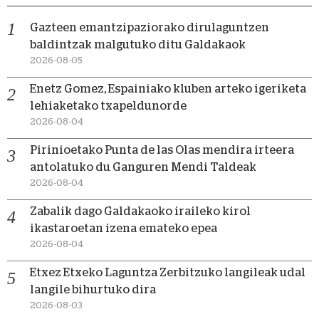
Gazteen emantzipaziorako dirulaguntzen
baldintzak malgutuko ditu Galdakaok
2026-08-05
Enetz Gomez, Espainiako kluben arteko igeriketa
lehiaketako txapeldunorde
2026-08-04
Pirinioetako Punta de las Olas mendira irteera
antolatuko du Ganguren Mendi Taldeak
2026-08-04
Zabalik dago Galdakaoko iraileko kirol
ikastaroetan izena emateko epea
2026-08-04
Etxez Etxeko Laguntza Zerbitzuko langileak udal
langile bihurtuko dira
2026-08-03