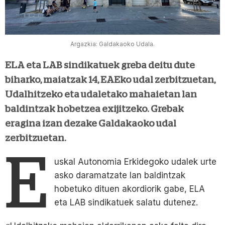
Argazkia: Galdakaoko Udala.
ELA eta LAB sindikatuek greba deitu dute
biharko, maiatzak 14, EAEko udal zerbitzuetan,
Udalhitzeko eta udaletako mahaietan lan
baldintzak hobetzea exijitzeko. Grebak
eragina izan dezake Galdakaoko udal
zerbitzuetan.
E
uskal Autonomia Erkidegoko udalek urte
asko daramatzate lan baldintzak
hobetuko dituen akordiorik gabe, ELA
eta LAB sindikatuek salatu dutenez.