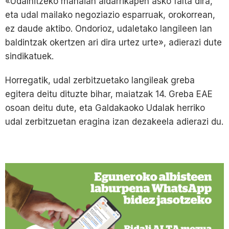
«Udalhitzeko mahaian aldarrikapen asko falta dira,
eta udal mailako negoziazio esparruak, orokorrean,
ez daude aktibo. Ondorioz, udaletako langileen lan
baldintzak okertzen ari dira urtez urte», adierazi dute
sindikatuek.
Horregatik, udal zerbitzuetako langileak greba
egitera deitu dituzte bihar, maiatzak 14. Greba EAE
osoan deitu dute, eta Galdakaoko Udalak herriko
udal zerbitzuetan eragina izan dezakeela adierazi du.