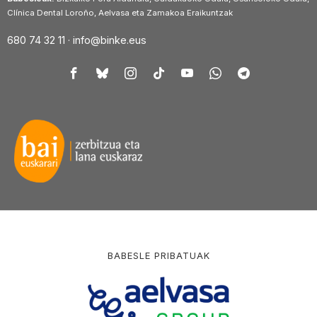
Clínica Dental Loroño, Aelvasa eta Zamakoa Eraikuntzak
680 74 32 11 ·
info@binke.eus
BABESLE PRIBATUAK