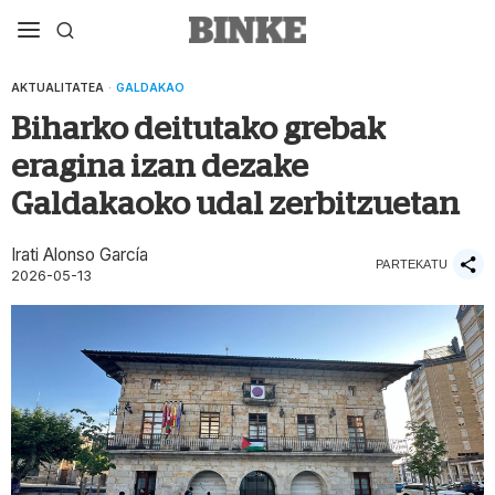
AKTUALITATEA
·
GALDAKAO
Biharko deitutako grebak
eragina izan dezake
Galdakaoko udal zerbitzuetan
Irati Alonso García
PARTEKATU
2026-05-13