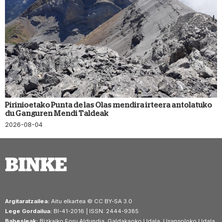
Pirinioetako Punta de las Olas mendira irteera antolatuko
du Ganguren Mendi Taldeak
2026-08-04
Argitaratzailea:
Aitu elkartea © CC BY-SA 3.0
Lege Gordailua:
BI-41-2016 | ISSN: 2444-9385
Babesleak:
Bizkaiko Foru Aldundia, Galdakaoko Udala, Usansoloko Udala,