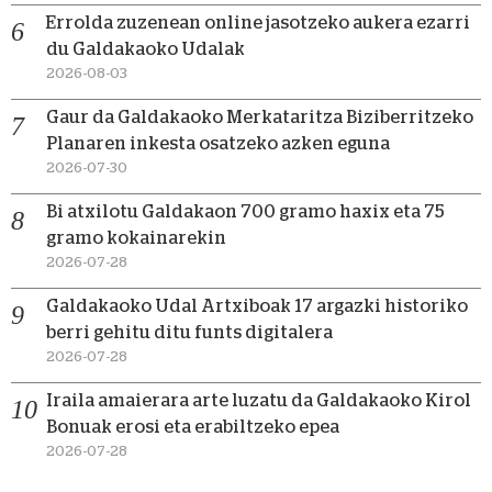
Errolda zuzenean online jasotzeko aukera ezarri
du Galdakaoko Udalak
2026-08-03
Gaur da Galdakaoko Merkataritza Biziberritzeko
Planaren inkesta osatzeko azken eguna
2026-07-30
Bi atxilotu Galdakaon 700 gramo haxix eta 75
gramo kokainarekin
2026-07-28
Galdakaoko Udal Artxiboak 17 argazki historiko
berri gehitu ditu funts digitalera
2026-07-28
Iraila amaierara arte luzatu da Galdakaoko Kirol
Bonuak erosi eta erabiltzeko epea
2026-07-28