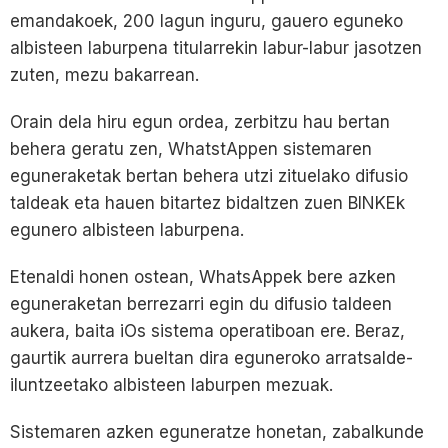
emandakoek, 200 lagun inguru, gauero eguneko
albisteen laburpena titularrekin labur-labur jasotzen
zuten, mezu bakarrean.
Orain dela hiru egun ordea, zerbitzu hau bertan
behera geratu zen, WhatstAppen sistemaren
eguneraketak bertan behera utzi zituelako difusio
taldeak eta hauen bitartez bidaltzen zuen BINKEk
egunero albisteen laburpena.
Etenaldi honen ostean, WhatsAppek bere azken
eguneraketan berrezarri egin du difusio taldeen
aukera, baita iOs sistema operatiboan ere. Beraz,
gaurtik aurrera bueltan dira eguneroko arratsalde-
iluntzeetako albisteen laburpen mezuak.
Sistemaren azken eguneratze honetan, zabalkunde