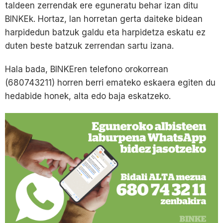
taldeen zerrendak ere eguneratu behar izan ditu
BINKEk. Hortaz, lan horretan gerta daiteke bidean
harpidedun batzuk galdu eta harpidetza eskatu ez
duten beste batzuk zerrendan sartu izana.
Hala bada, BINKEren telefono orokorrean
(680743211) horren berri emateko eskaera egiten du
hedabide honek, alta edo baja eskatzeko.