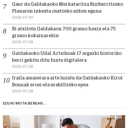
Gaur da Galdakaoko Merkataritza Biziberritzeko
Planaren inkesta osatzeko azken eguna
2026-07-30
Bi atxilotu Galdakaon 700 gramo haxix eta 75
gramo kokainarekin
2026-07-28
Galdakaoko Udal Artxiboak 17 argazki historiko
berri gehitu ditu funts digitalera
2026-07-28
Iraila amaierara arte luzatu da Galdakaoko Kirol
Bonuak erosi eta erabiltzeko epea
2026-07-28
EDUKI MOTA BEREAN...