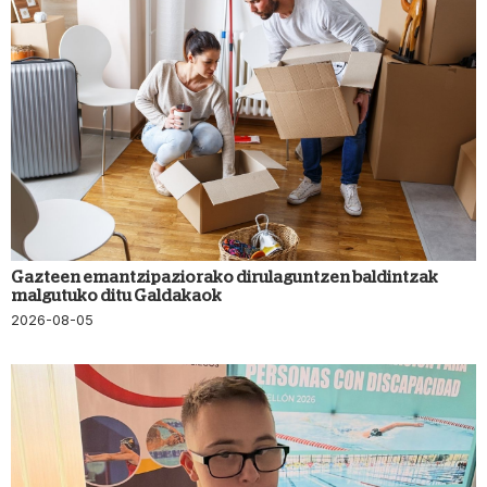
Gazteen emantzipaziorako dirulaguntzen baldintzak
malgutuko ditu Galdakaok
2026-08-05