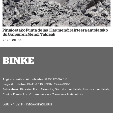
Pirinioetako Punta de las Olas mendira irteera antolatuko
du Ganguren Mendi Taldeak
2026-08-04
Argitaratzailea:
Aitu elkartea © CC BY-SA 3.0
Lege Gordailua:
BI-41-2016 | ISSN: 2444-9385
Babesleak:
Bizkaiko Foru Aldundia, Galdakaoko Udala, Usansoloko Udala,
Clínica Dental Loroño, Aelvasa eta Zamakoa Eraikuntzak
680 74 32 11 ·
info@binke.eus