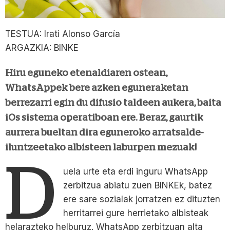
TESTUA: Irati Alonso García
ARGAZKIA: BINKE
Hiru eguneko etenaldiaren ostean,
WhatsAppek bere azken eguneraketan
berrezarri egin du difusio taldeen aukera, baita
iOs sistema operatiboan ere. Beraz, gaurtik
aurrera bueltan dira eguneroko arratsalde-
iluntzeetako albisteen laburpen mezuak!
D
uela urte eta erdi inguru WhatsApp
zerbitzua abiatu zuen BINKEk, batez
ere sare sozialak jorratzen ez dituzten
herritarrei gure herrietako albisteak
helarazteko helburuz. WhatsApp zerbitzuan alta