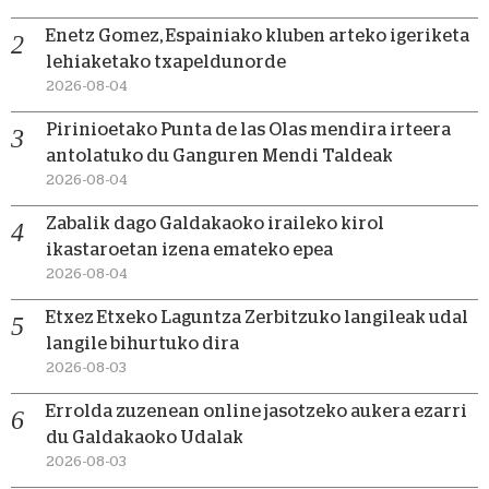
Enetz Gomez, Espainiako kluben arteko igeriketa
lehiaketako txapeldunorde
2026-08-04
Pirinioetako Punta de las Olas mendira irteera
antolatuko du Ganguren Mendi Taldeak
2026-08-04
Zabalik dago Galdakaoko iraileko kirol
ikastaroetan izena emateko epea
2026-08-04
Etxez Etxeko Laguntza Zerbitzuko langileak udal
langile bihurtuko dira
2026-08-03
Errolda zuzenean online jasotzeko aukera ezarri
du Galdakaoko Udalak
2026-08-03