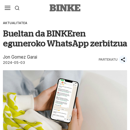
AKTUALITATEA
Bueltan da BINKEren
eguneroko WhatsApp zerbitzua
Jon Gomez Garai
PARTEKATU
2024-05-03