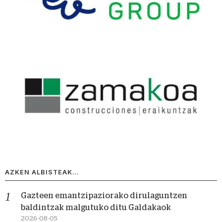
AZKEN ALBISTEAK…
Gazteen emantzipaziorako dirulaguntzen
baldintzak malgutuko ditu Galdakaok
2026-08-05