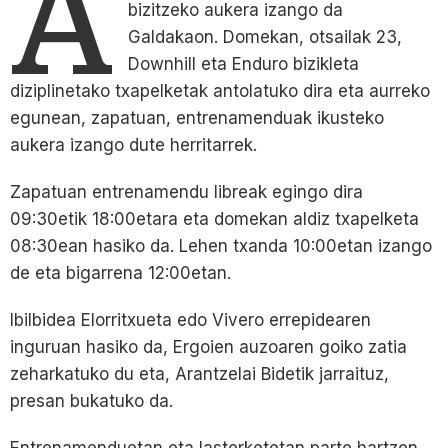
A
bizitzeko aukera izango da
Galdakaon. Domekan, otsailak 23,
Downhill eta Enduro bizikleta
diziplinetako txapelketak antolatuko dira eta aurreko
egunean, zapatuan, entrenamenduak ikusteko
aukera izango dute herritarrek.
Zapatuan entrenamendu libreak egingo dira
09:30etik 18:00etara eta domekan aldiz txapelketa
08:30ean hasiko da. Lehen txanda 10:00etan izango
de eta bigarrena 12:00etan.
Ibilbidea Elorritxueta edo Vivero errepidearen
inguruan hasiko da, Ergoien auzoaren goiko zatia
zeharkatuko du eta, Arantzelai Bidetik jarraituz,
presan bukatuko da.
Entrenamenduetan eta lasterketetan parte hartzen