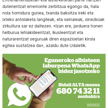
dutenentzat erremonte zerbitzua egongo da, hala
nola hornidura gunea, txanda bakoitza ireki eta
ixteko antolaketa langileak, eta seinaleak, oinezkoak
zirkuitura sar ez daitezen. «Izan ere, jarduera honen
helburua lehiakideentzat, ikusleentzat eta
naturarentzat seguruak diren espazioetan kirola
egitea sustatzea da», azaldu dute Udaletik.