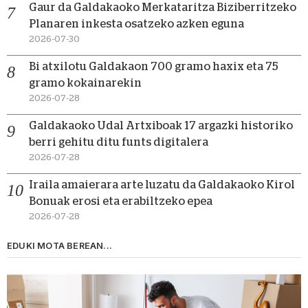
Gaur da Galdakaoko Merkataritza Biziberritzeko
Planaren inkesta osatzeko azken eguna
2026-07-30
Bi atxilotu Galdakaon 700 gramo haxix eta 75
gramo kokainarekin
2026-07-28
Galdakaoko Udal Artxiboak 17 argazki historiko
berri gehitu ditu funts digitalera
2026-07-28
Iraila amaierara arte luzatu da Galdakaoko Kirol
Bonuak erosi eta erabiltzeko epea
2026-07-28
EDUKI MOTA BEREAN...