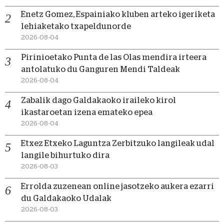
Enetz Gomez, Espainiako kluben arteko igeriketa
lehiaketako txapeldunorde
2026-08-04
Pirinioetako Punta de las Olas mendira irteera
antolatuko du Ganguren Mendi Taldeak
2026-08-04
Zabalik dago Galdakaoko iraileko kirol
ikastaroetan izena emateko epea
2026-08-04
Etxez Etxeko Laguntza Zerbitzuko langileak udal
langile bihurtuko dira
2026-08-03
Errolda zuzenean online jasotzeko aukera ezarri
du Galdakaoko Udalak
2026-08-03