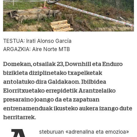
TESTUA: Irati Alonso García
ARGAZKIA: Aire Norte MTB
Domekan, otsailak 23, Downhill eta Enduro
bizikleta diziplinetako txapelketak
antolatuko dira Galdakaon. Ibilbidea
Elorritxuetako errepidetik Arantzelaiko
presaraino joango da eta zapatuan
entrenamenduak ikusteko aukera izango dute
herritarrek.
steburuan «adrenalina eta emozioa»