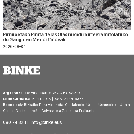
Pirinioetako Punta de las Olas mendira irteera antolatuko
du Ganguren Mendi Taldeak
2026-08-04
Argitaratzailea:
Aitu elkartea © CC BY-SA 3.0
Lege Gordailua:
BI-41-2016 | ISSN: 2444-9385
Babesleak:
Bizkaiko Foru Aldundia, Galdakaoko Udala, Usansoloko Udala,
Clínica Dental Loroño, Aelvasa eta Zamakoa Eraikuntzak
680 74 32 11 ·
info@binke.eus