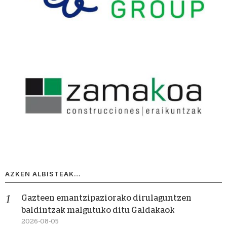
AZKEN ALBISTEAK…
Gazteen emantzipaziorako dirulaguntzen
baldintzak malgutuko ditu Galdakaok
2026-08-05