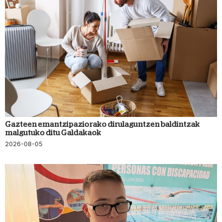
Gazteen emantzipaziorako dirulaguntzen baldintzak
malgutuko ditu Galdakaok
2026-08-05