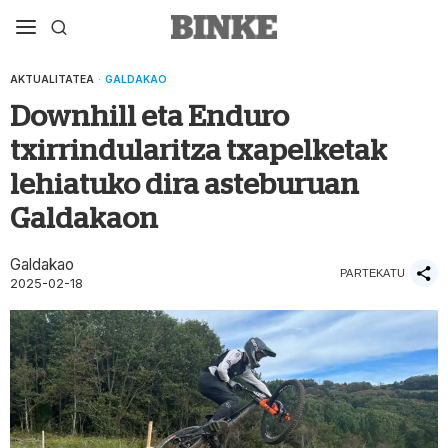
AKTUALITATEA
·
GALDAKAO
Downhill eta Enduro
txirrindularitza txapelketak
lehiatuko dira asteburuan
Galdakaon
Galdakao
PARTEKATU
2025-02-18