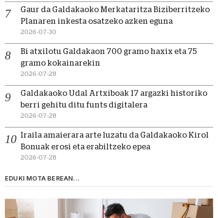
Gaur da Galdakaoko Merkataritza Biziberritzeko
Planaren inkesta osatzeko azken eguna
2026-07-30
Bi atxilotu Galdakaon 700 gramo haxix eta 75
gramo kokainarekin
2026-07-28
Galdakaoko Udal Artxiboak 17 argazki historiko
berri gehitu ditu funts digitalera
2026-07-28
Iraila amaierara arte luzatu da Galdakaoko Kirol
Bonuak erosi eta erabiltzeko epea
2026-07-28
EDUKI MOTA BEREAN...