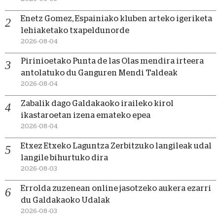
Enetz Gomez, Espainiako kluben arteko igeriketa
lehiaketako txapeldunorde
2026-08-04
Pirinioetako Punta de las Olas mendira irteera
antolatuko du Ganguren Mendi Taldeak
2026-08-04
Zabalik dago Galdakaoko iraileko kirol
ikastaroetan izena emateko epea
2026-08-04
Etxez Etxeko Laguntza Zerbitzuko langileak udal
langile bihurtuko dira
2026-08-03
Errolda zuzenean online jasotzeko aukera ezarri
du Galdakaoko Udalak
2026-08-03