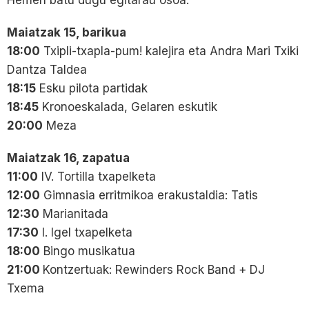
Maiatzak 15, barikua
18:00
Txipli-txapla-pum! kalejira eta Andra Mari Txiki
Dantza Taldea
18:15
Esku pilota partidak
18:45
Kronoeskalada, Gelaren eskutik
20:00
Meza
Maiatzak 16, zapatua
11:00
IV. Tortilla txapelketa
12:00
Gimnasia erritmikoa erakustaldia: Tatis
12:30
Marianitada
17:30
I. Igel txapelketa
18:00
Bingo musikatua
21:00
Kontzertuak: Rewinders Rock Band + DJ
Txema