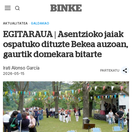
AKTUALITATEA
·
GALDAKAO
EGITARAUA | Asentzioko jaiak
ospatuko dituzte Bekea auzoan,
gaurtik domekara bitarte
Irati Alonso García
PARTEKATU
2026-05-15