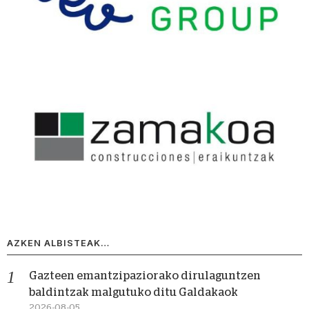
AZKEN ALBISTEAK…
Gazteen emantzipaziorako dirulaguntzen
baldintzak malgutuko ditu Galdakaok
2026-08-05