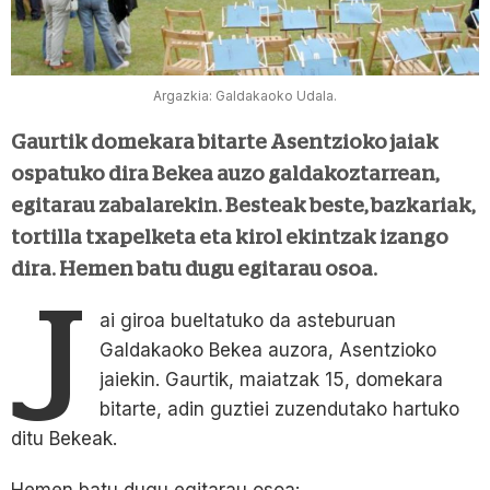
Argazkia: Galdakaoko Udala.
Gaurtik domekara bitarte Asentzioko jaiak
ospatuko dira Bekea auzo galdakoztarrean,
egitarau zabalarekin. Besteak beste, bazkariak,
tortilla txapelketa eta kirol ekintzak izango
dira. Hemen batu dugu egitarau osoa.
J
ai giroa bueltatuko da asteburuan
Galdakaoko Bekea auzora, Asentzioko
jaiekin. Gaurtik, maiatzak 15, domekara
bitarte, adin guztiei zuzendutako hartuko
ditu Bekeak.
Hemen batu dugu egitarau osoa: