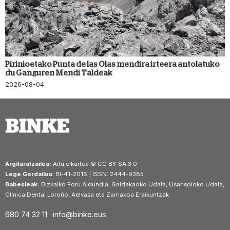
Pirinioetako Punta de las Olas mendira irteera antolatuko
du Ganguren Mendi Taldeak
2026-08-04
Argitaratzailea:
Aitu elkartea © CC BY-SA 3.0
Lege Gordailua:
BI-41-2016 | ISSN: 2444-9385
Babesleak:
Bizkaiko Foru Aldundia, Galdakaoko Udala, Usansoloko Udala,
Clínica Dental Loroño, Aelvasa eta Zamakoa Eraikuntzak
680 74 32 11 ·
info@binke.eus