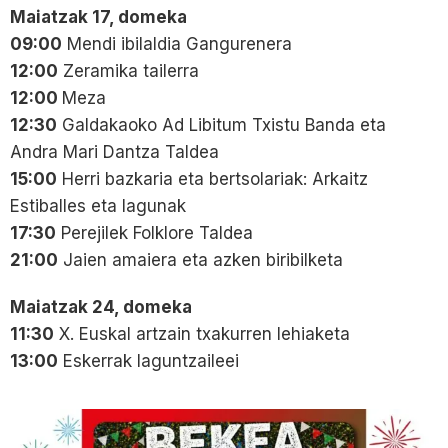
Maiatzak 17, domeka
09:00
Mendi ibilaldia Gangurenera
12:00
Zeramika tailerra
12:00
Meza
12:30
Galdakaoko Ad Libitum Txistu Banda eta
Andra Mari Dantza Taldea
15:00
Herri bazkaria eta bertsolariak: Arkaitz
Estiballes eta lagunak
17:30
Perejilek Folklore Taldea
21:00
Jaien amaiera eta azken biribilketa
Maiatzak 24, domeka
11:30
X. Euskal artzain txakurren lehiaketa
13:00
Eskerrak laguntzaileei