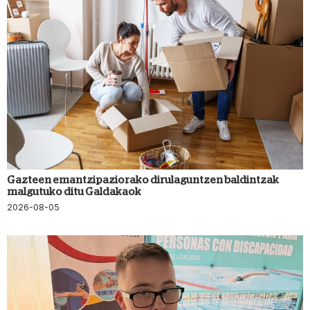
Gazteen emantzipaziorako dirulaguntzen baldintzak
malgutuko ditu Galdakaok
2026-08-05