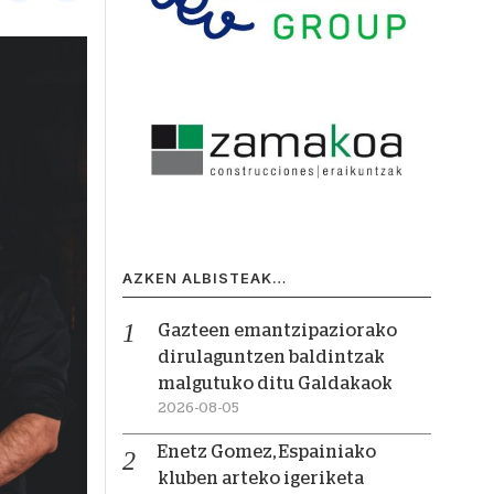
AZKEN ALBISTEAK…
Gazteen emantzipaziorako
dirulaguntzen baldintzak
malgutuko ditu Galdakaok
2026-08-05
Enetz Gomez, Espainiako
kluben arteko igeriketa