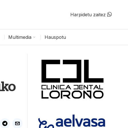
Harpidetu zaitez
Multimedia
Hauspotu
uko