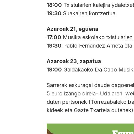
18:00
Txistularien kalejira ydaletxe
19:30
Suakairen kontzertua
Azaroak 21, eguena
17:00
Musika eskolako txistularien 
19:30
Pablo Fernandez Arrieta eta
Azaroak 23, zapatua
19:00
Galdakaoko Da Capo Musika 
Sarrerak eskuragai daude dagoenek
5 euro izango direla– Udalaren
we
duten pertsonek (Torrezabaleko ba
kideek eta Gazte Txartela dutenek) 