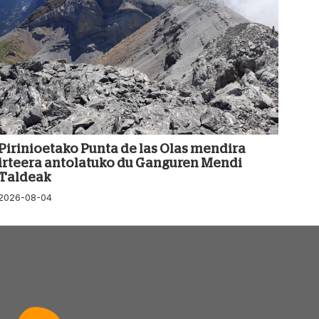
Pirinioetako Punta de las Olas mendira
irteera antolatuko du Ganguren Mendi
Taldeak
2026-08-04