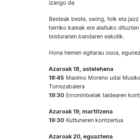
izango da
Besteak beste, swing, folk eta jazz
herriko kaleak ere alaituko dituzten
txisturarien bandaren eskutik.
Hona hemen egitarau osoa, egunez
Azaroak 18, astelehena
18:45
Maximo Moreno udal Musika E
Torrezabalera
19:30
Erromintxelak taldearen kont
Azaroak 19, martitzena
19:30
Kuttuneren kontzertua
Azaroak 20, eguaztena