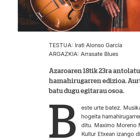
TESTUA: Irati Alonso García
ARGAZKIA: Arrasate Blues
Azaroaren 18tik 23ra antolat
hamahirugarren edizioa. Aurt
batu dugu egitarau osoa.
B
este urte batez. Musi
hogeita hamahirugarren
ditu. Maximo Moreno M
Kultur Etxean izango d