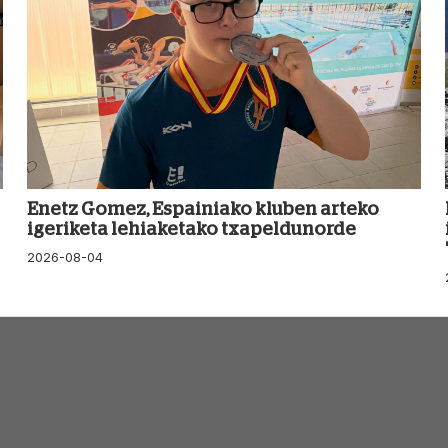
Enetz Gomez, Espainiako kluben arteko
igeriketa lehiaketako txapeldunorde
2026-08-04