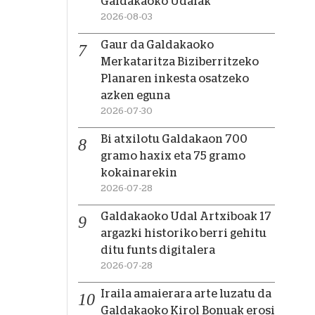
Galdakaoko Udalak
2026-08-03
Gaur da Galdakaoko
Merkataritza Biziberritzeko
Planaren inkesta osatzeko
azken eguna
2026-07-30
Bi atxilotu Galdakaon 700
gramo haxix eta 75 gramo
kokainarekin
2026-07-28
Galdakaoko Udal Artxiboak 17
argazki historiko berri gehitu
ditu funts digitalera
2026-07-28
Iraila amaierara arte luzatu da
Galdakaoko Kirol Bonuak erosi