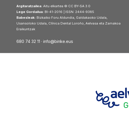
Argitaratzailea:
Aitu elkartea © CC BY-SA 3.0
Lege Gordailua:
BI-41-2016 | ISSN: 2444-9385
Babesleak:
Bizkaiko Foru Aldundia, Galdakaoko Udala,
Usansoloko Udala, Clínica Dental Loroño, Aelvasa eta Zamakoa
Eraikuntzak
680 74 32 11 ·
info@binke.eus