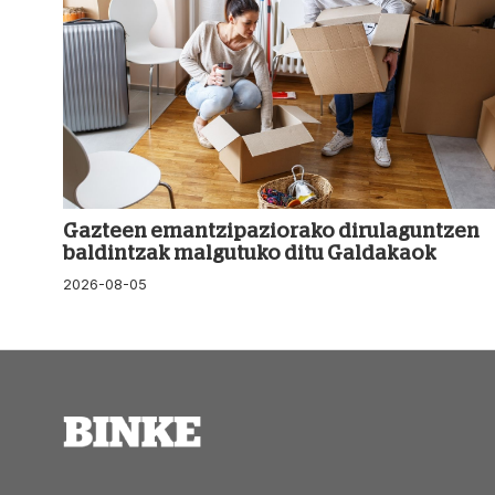
Gazteen emantzipaziorako dirulaguntzen
baldintzak malgutuko ditu Galdakaok
2026-08-05