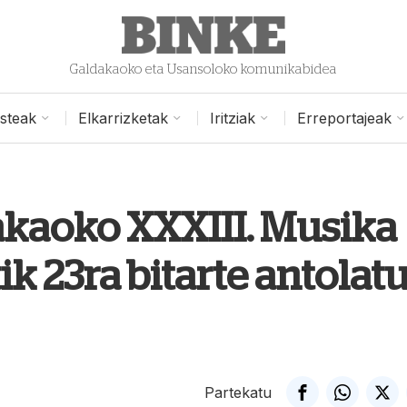
Galdakaoko eta Usansoloko komunikabidea
isteak
Elkarrizketak
Iritziak
Erreportajeak
kaoko XXXIII. Musika
ik 23ra bitarte antolat
Partekatu