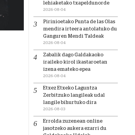
lehiaketako txapeldunorde
2026-08-04
Pirinioetako Punta de las Olas
mendira irteera antolatuko du
Ganguren Mendi Taldeak
2026-08-04
Zabalik dago Galdakaoko
iraileko kirol ikastaroetan
izena emateko epea
2026-08-04
Etxez Etxeko Laguntza
Zerbitzuko langileak udal
langile bihurtuko dira
2026-08-03
Errolda zuzenean online
jasotzeko aukera ezarri du