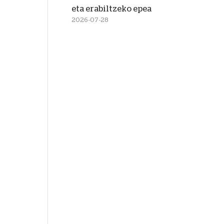
eta erabiltzeko epea
2026-07-28