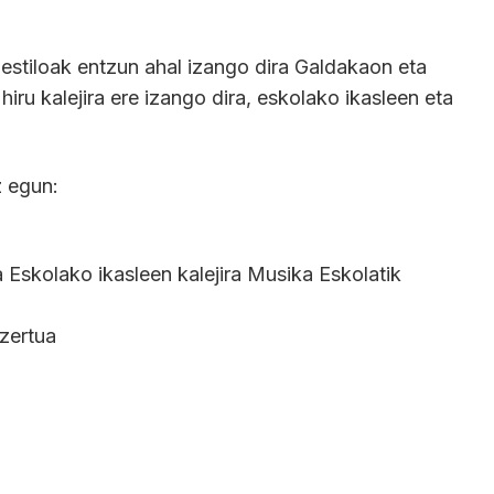
 estiloak entzun ahal izango dira Galdakaon eta
 hiru kalejira ere izango dira, eskolako ikasleen eta
 egun:
skolako ikasleen kalejira Musika Eskolatik
zertua