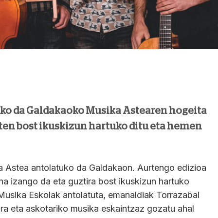
uko da Galdakaoko Musika Astearen hogeita
en bost ikuskizun hartuko ditu eta hemen
ka Astea antolatuko da Galdakaon. Aurtengo edizioa
a izango da eta guztira bost ikuskizun hartuko
usika Eskolak antolatuta, emanaldiak Torrazabal
ira eta askotariko musika eskaintzaz gozatu ahal