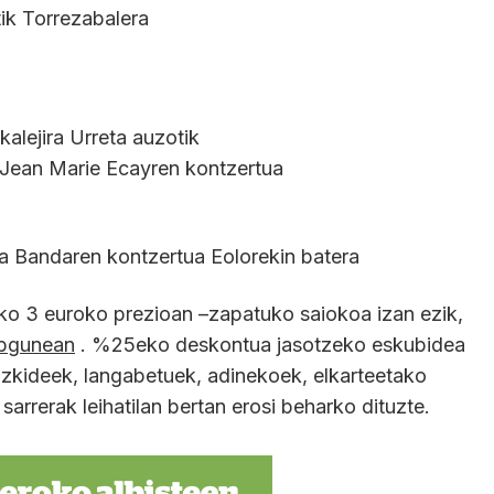
tik Torrezabalera
kalejira Urreta auzotik
 Jean Marie Ecayren kontzertua
Bandaren kontzertua Eolorekin batera
o 3 euroko prezioan –zapatuko saiokoa izan ezik,
bgunean
. %25eko deskontua jasotzeko eskubidea
zkideek, langabetuek, adinekoek, elkarteetako
sarrerak leihatilan bertan erosi beharko dituzte.