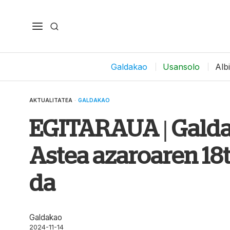
Galdakao
Usansolo
Alb
AKTUALITATEA
·
GALDAKAO
EGITARAUA | Galda
Astea azaroaren 18t
da
Galdakao
2024-11-14