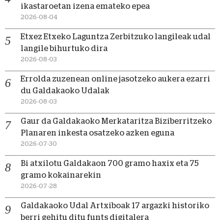
ikastaroetan izena emateko epea
2026-08-04
Etxez Etxeko Laguntza Zerbitzuko langileak udal
langile bihurtuko dira
2026-08-03
Errolda zuzenean online jasotzeko aukera ezarri
du Galdakaoko Udalak
2026-08-03
Gaur da Galdakaoko Merkataritza Biziberritzeko
Planaren inkesta osatzeko azken eguna
2026-07-30
Bi atxilotu Galdakaon 700 gramo haxix eta 75
gramo kokainarekin
2026-07-28
Galdakaoko Udal Artxiboak 17 argazki historiko
berri gehitu ditu funts digitalera