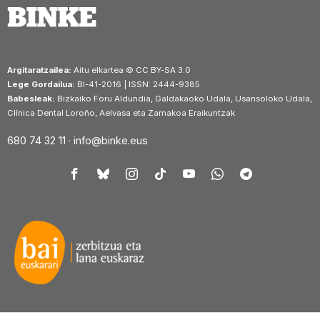
Argitaratzailea:
Aitu elkartea © CC BY-SA 3.0
Lege Gordailua:
BI-41-2016 | ISSN: 2444-9385
Babesleak:
Bizkaiko Foru Aldundia, Galdakaoko Udala, Usansoloko Udala,
Clínica Dental Loroño, Aelvasa eta Zamakoa Eraikuntzak
680 74 32 11 ·
info@binke.eus