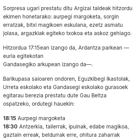
Sorpresa ugari prestatu ditu Argizai taldeak hitzordu
ekimen honetarako: aurpegi margoketa, sorgin
erratzak, bitxi magikoen eskulana, ezetz asmatu
jolasa, argazkiak egiteko txokoa eta askoz gehiago.
Hitzordua 17:15ean izango da, Ardantza parkean —
euria egitekotan
Gandasegiko arkupean izango da—.
Barikupasa saioaren ondoren, Eguzkibegi Ikastolak,
Urreta eskolako eta Gandasegi eskolako gurasoek
egitarau berezia prestatu dute Gau Beltza
ospatzeko, ordutegi hauekin:
18:15
Aurpegi margoketa
18:30
Antzerkia, tailerrak, ipuinak, edabe magikoa,
gaztain erreak, beldurrak erre, ohitura zaharrak