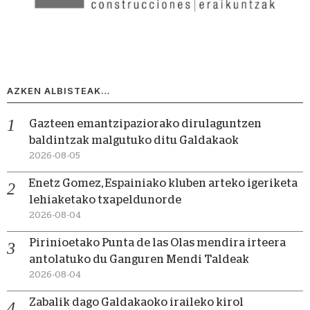
AZKEN ALBISTEAK…
Gazteen emantzipaziorako dirulaguntzen
baldintzak malgutuko ditu Galdakaok
2026-08-05
Enetz Gomez, Espainiako kluben arteko igeriketa
lehiaketako txapeldunorde
2026-08-04
Pirinioetako Punta de las Olas mendira irteera
antolatuko du Ganguren Mendi Taldeak
2026-08-04
Zabalik dago Galdakaoko iraileko kirol