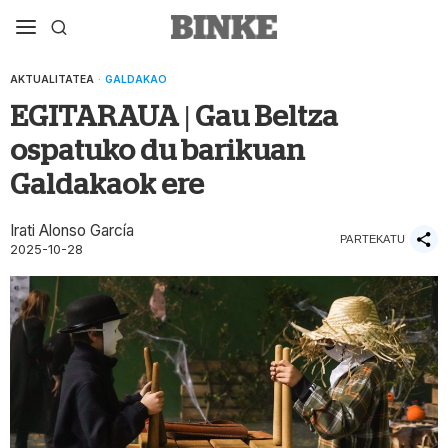
AKTUALITATEA
·
GALDAKAO
EGITARAUA | Gau Beltza
ospatuko du barikuan
Galdakaok ere
Irati Alonso García
PARTEKATU
2025-10-28