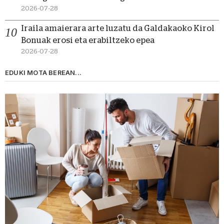
2026-07-28
Iraila amaierara arte luzatu da Galdakaoko Kirol
Bonuak erosi eta erabiltzeko epea
2026-07-28
EDUKI MOTA BEREAN...