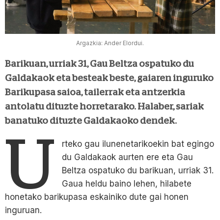
Argazkia: Ander Elordui.
Barikuan, urriak 31, Gau Beltza ospatuko du
Galdakaok eta besteak beste, gaiaren inguruko
Barikupasa saioa, tailerrak eta antzerkia
antolatu dituzte horretarako. Halaber, sariak
banatuko dituzte Galdakaoko dendek.
U
rteko gau ilunenetarikoekin bat egingo
du Galdakaok aurten ere eta Gau
Beltza ospatuko du barikuan, urriak 31.
Gaua heldu baino lehen, hilabete
honetako barikupasa eskainiko dute gai honen
inguruan.