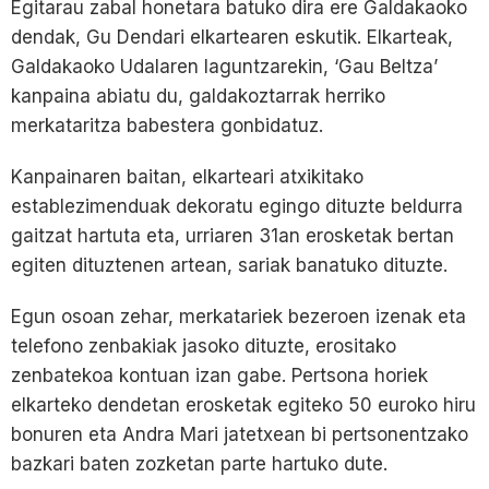
Egitarau zabal honetara batuko dira ere Galdakaoko
dendak, Gu Dendari elkartearen eskutik. Elkarteak,
Galdakaoko Udalaren laguntzarekin, ‘Gau Beltza’
kanpaina abiatu du, galdakoztarrak herriko
merkataritza babestera gonbidatuz.
Kanpainaren baitan, elkarteari atxikitako
establezimenduak dekoratu egingo dituzte beldurra
gaitzat hartuta eta, urriaren 31an erosketak bertan
egiten dituztenen artean, sariak banatuko dituzte.
Egun osoan zehar, merkatariek bezeroen izenak eta
telefono zenbakiak jasoko dituzte, erositako
zenbatekoa kontuan izan gabe. Pertsona horiek
elkarteko dendetan erosketak egiteko 50 euroko hiru
bonuren eta Andra Mari jatetxean bi pertsonentzako
bazkari baten zozketan parte hartuko dute.