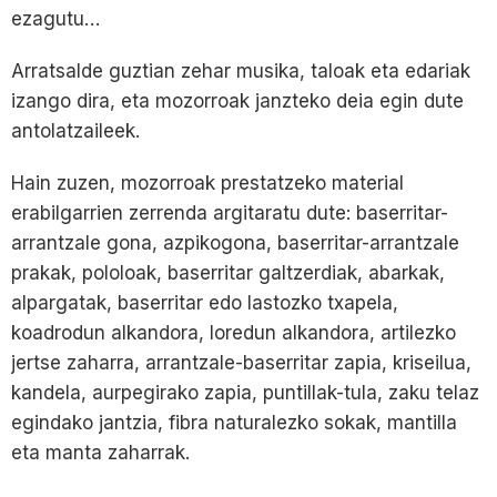
ezagutu…
Arratsalde guztian zehar musika, taloak eta edariak
izango dira, eta mozorroak janzteko deia egin dute
antolatzaileek.
Hain zuzen, mozorroak prestatzeko material
erabilgarrien zerrenda argitaratu dute: baserritar-
arrantzale gona, azpikogona, baserritar-arrantzale
prakak, pololoak, baserritar galtzerdiak, abarkak,
alpargatak, baserritar edo lastozko txapela,
koadrodun alkandora, loredun alkandora, artilezko
jertse zaharra, arrantzale-baserritar zapia, kriseilua,
kandela, aurpegirako zapia, puntillak-tula, zaku telaz
egindako jantzia, fibra naturalezko sokak, mantilla
eta manta zaharrak.