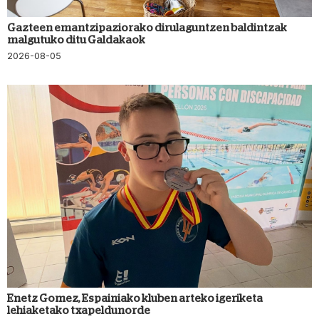
Gazteen emantzipaziorako dirulaguntzen baldintzak
malgutuko ditu Galdakaok
2026-08-05
Enetz Gomez, Espainiako kluben arteko igeriketa
lehiaketako txapeldunorde