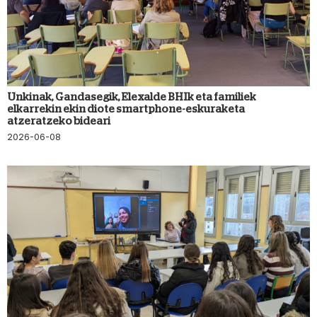
Unkinak, Gandasegik, Elexalde BHIk eta familiek
elkarrekin ekin diote smartphone-eskuraketa
atzeratzeko bideari
2026-06-08