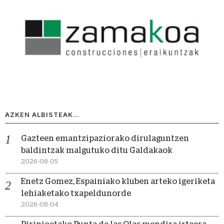
AZKEN ALBISTEAK…
Gazteen emantzipaziorako dirulaguntzen
baldintzak malgutuko ditu Galdakaok
2026-08-05
Enetz Gomez, Espainiako kluben arteko igeriketa
lehiaketako txapeldunorde
2026-08-04