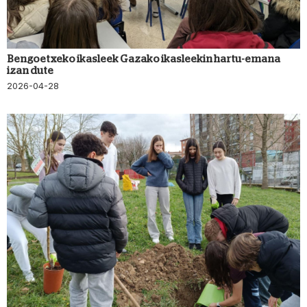
Bengoetxeko ikasleek Gazako ikasleekin hartu-emana
izan dute
2026-04-28