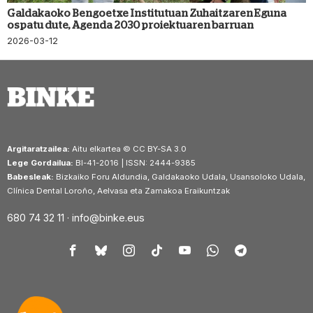
Galdakaoko Bengoetxe Institutuan Zuhaitzaren Eguna
ospatu dute, Agenda 2030 proiektuaren barruan
2026-03-12
Argitaratzailea:
Aitu elkartea © CC BY-SA 3.0
Lege Gordailua:
BI-41-2016 | ISSN: 2444-9385
Babesleak:
Bizkaiko Foru Aldundia, Galdakaoko Udala, Usansoloko Udala,
Clínica Dental Loroño, Aelvasa eta Zamakoa Eraikuntzak
680 74 32 11 ·
info@binke.eus