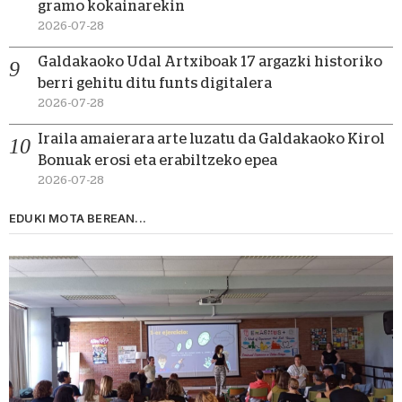
gramo kokainarekin
2026-07-28
Galdakaoko Udal Artxiboak 17 argazki historiko
berri gehitu ditu funts digitalera
2026-07-28
Iraila amaierara arte luzatu da Galdakaoko Kirol
Bonuak erosi eta erabiltzeko epea
2026-07-28
EDUKI MOTA BEREAN...