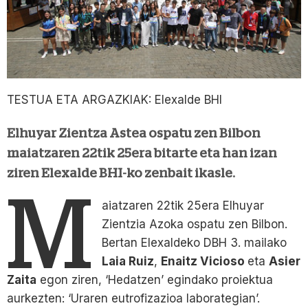
TESTUA ETA ARGAZKIAK: Elexalde BHI
Elhuyar Zientza Astea ospatu zen Bilbon
maiatzaren 22tik 25era bitarte eta han izan
ziren Elexalde BHI-ko zenbait ikasle.
M
aiatzaren 22tik 25era Elhuyar
Zientzia Azoka ospatu zen Bilbon.
Bertan Elexaldeko DBH 3. mailako
Laia Ruiz
,
Enaitz Vicioso
eta
Asier
Zaita
egon ziren, ‘Hedatzen’ egindako proiektua
aurkezten: ‘Uraren eutrofizazioa laborategian’.