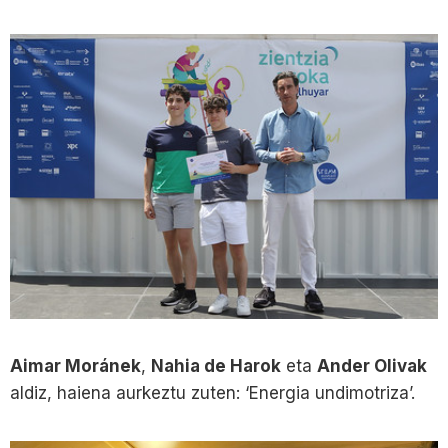
Aimar Moránek
,
Nahia de Harok
eta
Ander Olivak
aldiz, haiena aurkeztu zuten: ‘Energia undimotriza’.