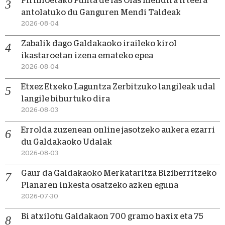
Pirinioetako Punta de las Olas mendira irteera
antolatuko du Ganguren Mendi Taldeak
2026-08-04
Zabalik dago Galdakaoko iraileko kirol
ikastaroetan izena emateko epea
2026-08-04
Etxez Etxeko Laguntza Zerbitzuko langileak udal
langile bihurtuko dira
2026-08-03
Errolda zuzenean online jasotzeko aukera ezarri
du Galdakaoko Udalak
2026-08-03
Gaur da Galdakaoko Merkataritza Biziberritzeko
Planaren inkesta osatzeko azken eguna
2026-07-30
Bi atxilotu Galdakaon 700 gramo haxix eta 75