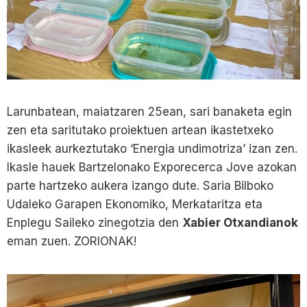
Larunbatean, maiatzaren 25ean, sari banaketa egin
zen eta saritutako proiektuen artean ikastetxeko
ikasleek aurkeztutako ‘Energia undimotriza’ izan zen.
Ikasle hauek Bartzelonako Exporecerca Jove azokan
parte hartzeko aukera izango dute. Saria Bilboko
Udaleko Garapen Ekonomiko, Merkataritza eta
Enplegu Saileko zinegotzia den
Xabier Otxandianok
eman zuen. ZORIONAK!