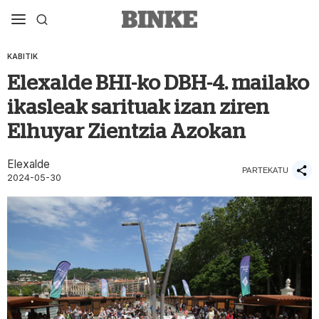
KABITIK
Elexalde BHI-ko DBH-4. mailako
ikasleak sarituak izan ziren
Elhuyar Zientzia Azokan
Elexalde
PARTEKATU
2024-05-30