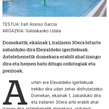
TESTUA: Irati Alonso García
ARGAZKIA: Galdakaoko Udala
Domekatik, ekainak 1, irailaren 30era bitarte
zabalduko dira Elexaldeko igerilekuak.
Astelehenetik domekara erabili ahal izango
dira eta hemen batu ditugu ordutegiak eta
prezioak.
A
urten ere Elexaldeko igerilekuak
irekiko dira udan zehar disfrutatzeko.
Domekan, ekainak 1, zabalduko dira
eta irailaren 30era arte erabili ahal
izango dira astelehenetik domekara, ordutegi