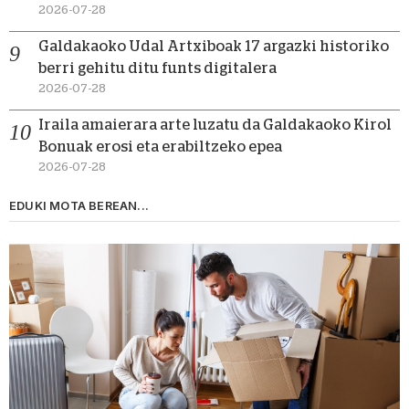
2026-07-28
Galdakaoko Udal Artxiboak 17 argazki historiko
berri gehitu ditu funts digitalera
2026-07-28
Iraila amaierara arte luzatu da Galdakaoko Kirol
Bonuak erosi eta erabiltzeko epea
2026-07-28
EDUKI MOTA BEREAN...