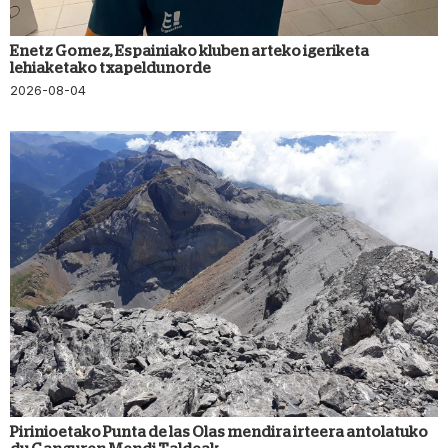
Enetz Gomez, Espainiako kluben arteko igeriketa
lehiaketako txapeldunorde
2026-08-04
Pirinioetako Punta de las Olas mendira irteera antolatuko