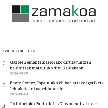
AZKEN ALBISTEAK…
Gazteen emantzipaziorako dirulaguntzen
baldintzak malgutuko ditu Galdakaok
2026-08-05
Enetz Gomez, Espainiako kluben arteko igeriketa
lehiaketako txapeldunorde
2026-08-04
Pirinioetako Punta de las Olas mendira irteera