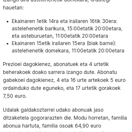
hauetan:
Ekainaren 1etik 14ra eta irailaren 16tik 30era:
astelehenetik barikura, 15:00etatik 20:00etara,
eta asteburuetan, 11:00etatik 20:00etara
Ekainaren 15etik irailaren 15era (biak barne):
astelehenetik domekara, 11:00etatik 20:00etara
Prezioei dagokienez, abonatuek eta 4 urtetik
beherakoek doako sarrera izango dute. Abonatu
gabekoei dagokienez, 4 eta 16 urte artekoek 5 euro
ordainduko dute eguneko, eta 17 urtetik gorakoek
7,50 euro.
Udalak galdakoztarrei udako abonuak jaso
ditzaketela gogorarazten die. Modu horretan, familia
abonua hartuta, familia osoak 64,90 euro