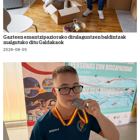
Gazteen emantzipaziorako dirulaguntzen baldintzak
malgutuko ditu Galdakaok
2026-08-05