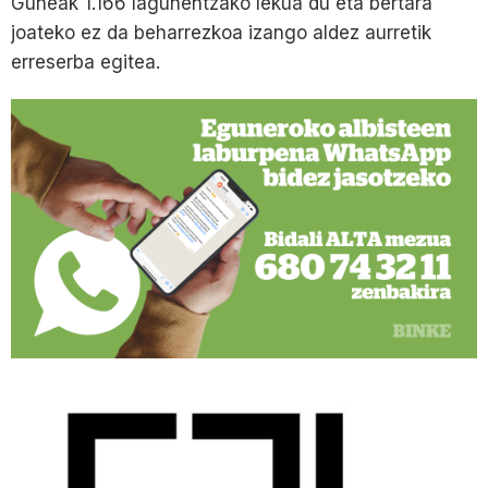
Guneak 1.166 lagunentzako lekua du eta bertara
joateko ez da beharrezkoa izango aldez aurretik
erreserba egitea.