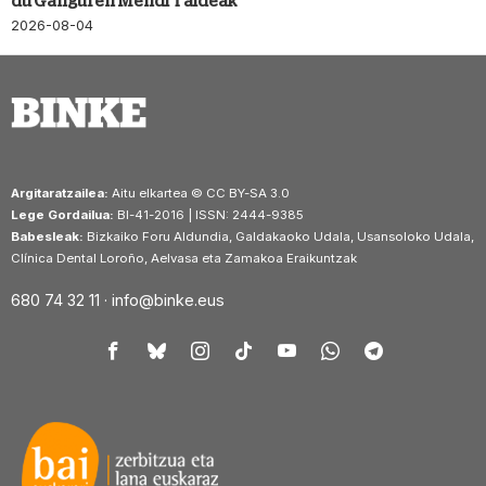
du Ganguren Mendi Taldeak
2026-08-04
Argitaratzailea:
Aitu elkartea © CC BY-SA 3.0
Lege Gordailua:
BI-41-2016 | ISSN: 2444-9385
Babesleak:
Bizkaiko Foru Aldundia, Galdakaoko Udala, Usansoloko Udala,
Clínica Dental Loroño, Aelvasa eta Zamakoa Eraikuntzak
680 74 32 11 ·
info@binke.eus