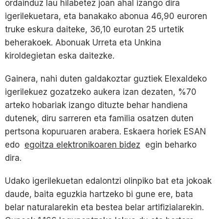
ordainduz lau hilabetez joan ahal izango dira
igerilekuetara, eta banakako abonua 46,90 euroren
truke eskura daiteke, 36,10 eurotan 25 urtetik
beherakoek. Abonuak Urreta eta Unkina
kiroldegietan eska daitezke.
Gainera, nahi duten galdakoztar guztiek Elexaldeko
igerilekuez gozatzeko aukera izan dezaten, %70
arteko hobariak izango dituzte behar handiena
dutenek, diru sarreren eta familia osatzen duten
pertsona kopuruaren arabera. Eskaera horiek ESAN
edo
egoitza elektronikoaren bidez
egin beharko
dira.
Udako igerilekuetan edalontzi olinpiko bat eta jokoak
daude, baita eguzkia hartzeko bi gune ere, bata
belar naturalarekin eta bestea belar artifizialarekin.