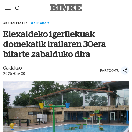
AKTUALITATEA
·
GALDAKAO
Elexaldeko igerilekuak
domekatik irailaren 30era
bitarte zabalduko dira
Galdakao
PARTEKATU
2025-05-30