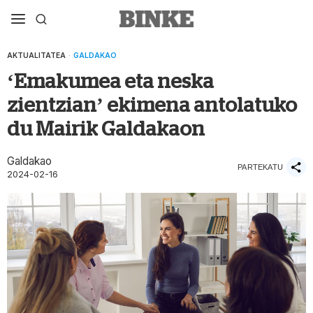
AKTUALITATEA
·
GALDAKAO
‘Emakumea eta neska
zientzian’ ekimena antolatuko
du Mairik Galdakaon
Galdakao
PARTEKATU
2024-02-16