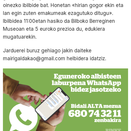
oinezko ibilbide bat. Honetan «hirian gogor ekin eta
lan egin zuten emakumeak ezagutuko ditugu».
Ibilbidea 11:00etan hasiko da Bilboko Berreginen
Museoan eta 5 euroko prezioa du, edukiera
mugatuarekin.
Jarduerei buruz gehiago jakin daiteke
mairigaldakao@gmail.com helbidera idatziz.