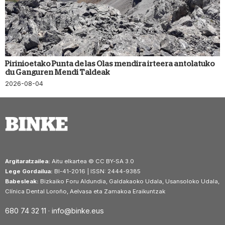
Pirinioetako Punta de las Olas mendira irteera antolatuko
du Ganguren Mendi Taldeak
2026-08-04
Argitaratzailea:
Aitu elkartea © CC BY-SA 3.0
Lege Gordailua:
BI-41-2016 | ISSN: 2444-9385
Babesleak:
Bizkaiko Foru Aldundia, Galdakaoko Udala, Usansoloko Udala,
Clínica Dental Loroño, Aelvasa eta Zamakoa Eraikuntzak
680 74 32 11 ·
info@binke.eus