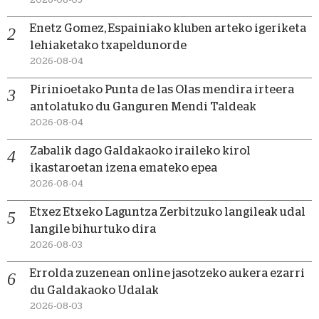
Enetz Gomez, Espainiako kluben arteko igeriketa
lehiaketako txapeldunorde
2026-08-04
Pirinioetako Punta de las Olas mendira irteera
antolatuko du Ganguren Mendi Taldeak
2026-08-04
Zabalik dago Galdakaoko iraileko kirol
ikastaroetan izena emateko epea
2026-08-04
Etxez Etxeko Laguntza Zerbitzuko langileak udal
langile bihurtuko dira
2026-08-03
Errolda zuzenean online jasotzeko aukera ezarri
du Galdakaoko Udalak
2026-08-03