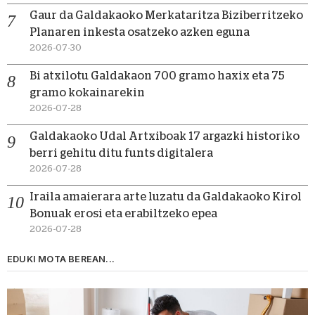
Gaur da Galdakaoko Merkataritza Biziberritzeko
Planaren inkesta osatzeko azken eguna
2026-07-30
Bi atxilotu Galdakaon 700 gramo haxix eta 75
gramo kokainarekin
2026-07-28
Galdakaoko Udal Artxiboak 17 argazki historiko
berri gehitu ditu funts digitalera
2026-07-28
Iraila amaierara arte luzatu da Galdakaoko Kirol
Bonuak erosi eta erabiltzeko epea
2026-07-28
EDUKI MOTA BEREAN...