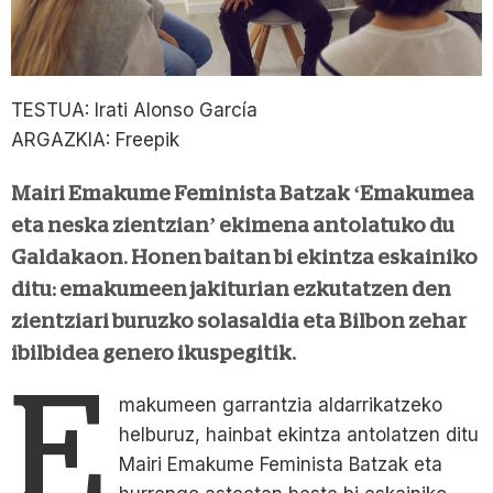
TESTUA: Irati Alonso García
ARGAZKIA: Freepik
Mairi Emakume Feminista Batzak ‘Emakumea
eta neska zientzian’ ekimena antolatuko du
Galdakaon. Honen baitan bi ekintza eskainiko
ditu: emakumeen jakiturian ezkutatzen den
zientziari buruzko solasaldia eta Bilbon zehar
ibilbidea genero ikuspegitik.
E
makumeen garrantzia aldarrikatzeko
helburuz, hainbat ekintza antolatzen ditu
Mairi Emakume Feminista Batzak eta