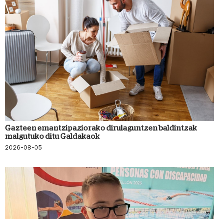
Gazteen emantzipaziorako dirulaguntzen baldintzak
malgutuko ditu Galdakaok
2026-08-05