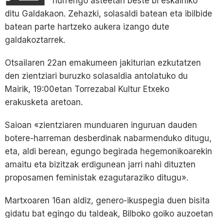
hurrengo asteetan beste bi eskainiko
ditu Galdakaon. Zehazki, solasaldi batean eta ibilbide
batean parte hartzeko aukera izango dute
galdakoztarrek.
Otsailaren 22an emakumeen jakiturian ezkutatzen
den zientziari buruzko solasaldia antolatuko du
Mairik, 19:00etan Torrezabal Kultur Etxeko
erakusketa aretoan.
Saioan «zientziaren munduaren inguruan dauden
botere-harreman desberdinak nabarmenduko ditugu,
eta, aldi berean, egungo begirada hegemonikoarekin
amaitu eta bizitzak erdigunean jarri nahi dituzten
proposamen feministak ezagutaraziko ditugu».
Martxoaren 16an aldiz, genero-ikuspegia duen bisita
gidatu bat egingo du taldeak, Bilboko goiko auzoetan