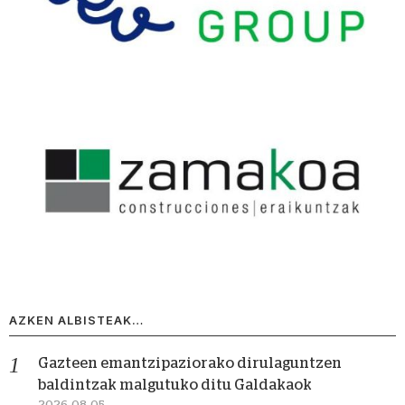
AZKEN ALBISTEAK…
Gazteen emantzipaziorako dirulaguntzen
baldintzak malgutuko ditu Galdakaok
2026-08-05