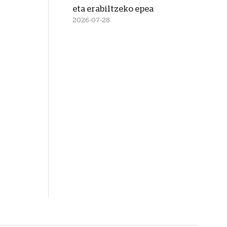
eta erabiltzeko epea
2026-07-28