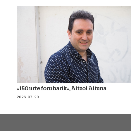
«150 urte foru barik», Aitzol Altuna
2026-07-20