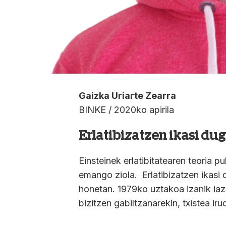
Gaizka Uriarte Zearra
BINKE / 2020ko apirila
Erlatibizatzen ikasi du
Einsteinek erlatibitatearen teoria
emango ziola. Erlatibizatzen ikasi 
honetan. 1979ko uztakoa izanik iaz
bizitzen gabiltzanarekin, txistea iru