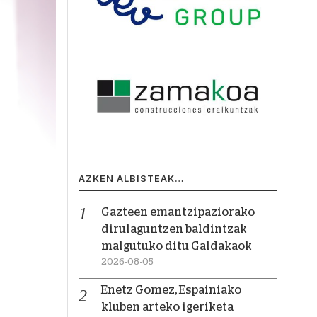
AZKEN ALBISTEAK…
Gazteen emantzipaziorako
dirulaguntzen baldintzak
malgutuko ditu Galdakaok
2026-08-05
Enetz Gomez, Espainiako
kluben arteko igeriketa