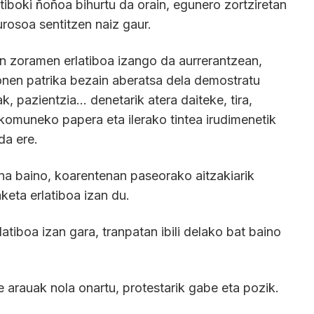
boki ñoñoa bihurtu da orain, egunero zortziretan
urosoa sentitzen naiz gaur.
n zoramen erlatiboa izango da aurrerantzean,
en patrika bezain aberatsa dela demostratu
ak, pazientzia… denetarik atera daiteke, tira,
 komuneko papera eta ilerako tintea irudimenetik
 da ere.
na baino, koarentenan paseorako aitzakiarik
keta erlatiboa izan du.
atiboa izan gara, tranpatan ibili delako bat baino
te arauak nola onartu, protestarik gabe eta pozik.