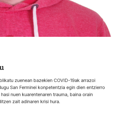
gu
 publikatu zuenean bazekien COVID-19ak arrazoi
dugu San Ferminei konpetentzia egin dien entzierro
 hasi nuen kuarentenaren trauma, baina orain
ditzen zait adinaren krisi hura.