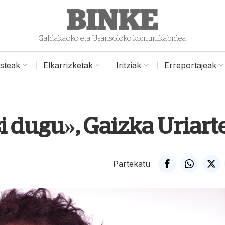
Galdakaoko eta Usansoloko komunikabidea
isteak
Elkarrizketak
Iritziak
Erreportajeak
si dugu», Gaizka Uriart
Partekatu