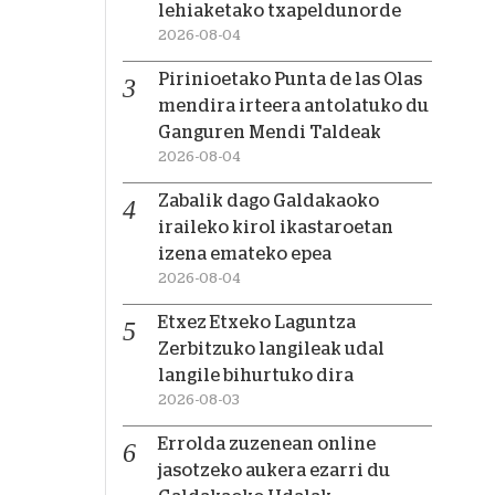
lehiaketako txapeldunorde
2026-08-04
Pirinioetako Punta de las Olas
mendira irteera antolatuko du
Ganguren Mendi Taldeak
2026-08-04
Zabalik dago Galdakaoko
iraileko kirol ikastaroetan
izena emateko epea
2026-08-04
Etxez Etxeko Laguntza
Zerbitzuko langileak udal
langile bihurtuko dira
2026-08-03
Errolda zuzenean online
jasotzeko aukera ezarri du