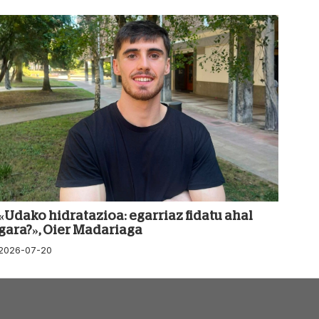
«Udako hidratazioa: egarriaz fidatu ahal
gara?», Oier Madariaga
2026-07-20