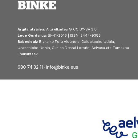
Argitaratzailea:
Aitu elkartea © CC BY-SA 3.0
Lege Gordailua:
BI-41-2016 | ISSN: 2444-9385
Babesleak:
Bizkaiko Foru Aldundia, Galdakaoko Udala,
Usansoloko Udala, Clínica Dental Loroño, Aelvasa eta Zamakoa
Eraikuntzak
680 74 32 11 ·
info@binke.eus