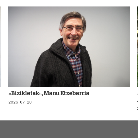
«Bizikletak», Manu Etxebarria
2026-07-20