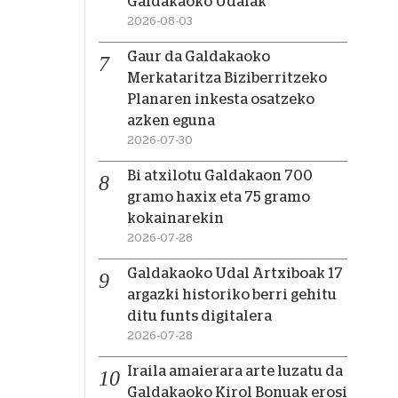
Galdakaoko Udalak
2026-08-03
Gaur da Galdakaoko
Merkataritza Biziberritzeko
Planaren inkesta osatzeko
azken eguna
2026-07-30
Bi atxilotu Galdakaon 700
gramo haxix eta 75 gramo
kokainarekin
2026-07-28
Galdakaoko Udal Artxiboak 17
argazki historiko berri gehitu
ditu funts digitalera
2026-07-28
Iraila amaierara arte luzatu da
Galdakaoko Kirol Bonuak erosi