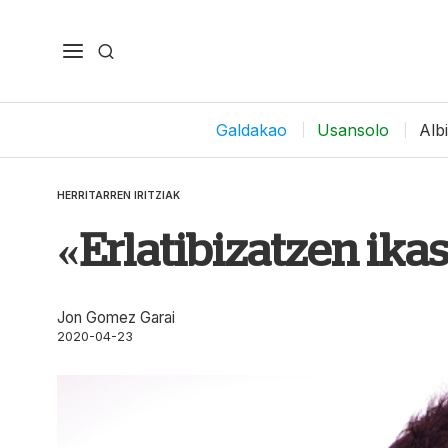
Galdakao
Usansolo
Alb
HERRITARREN IRITZIAK
«Erlatibizatzen ika
Jon Gomez Garai
2020-04-23