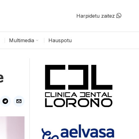
Harpidetu zaitez
Multimedia
Hauspotu
e