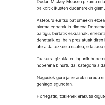
Dudan Mickey Mousen pixama erlati
balkoitik ikusten dudanarekin glam
Asteburu euritsu bat umeekin etxea
alarma egoerak irudimena Doraemon
baitigu; bertatik eskulanak, errezet
denetarik ez, hain preziatuak diren
atera daitezkeela esatea, erlatiboa
Txakurra gizakiaren lagunik hobere
hoberena bihurtu da, kategoria alda
Nagusiok gure jarrerarekin eredu erl
gehiago egunotan.
Horregatik, txikienek erakutsi digu