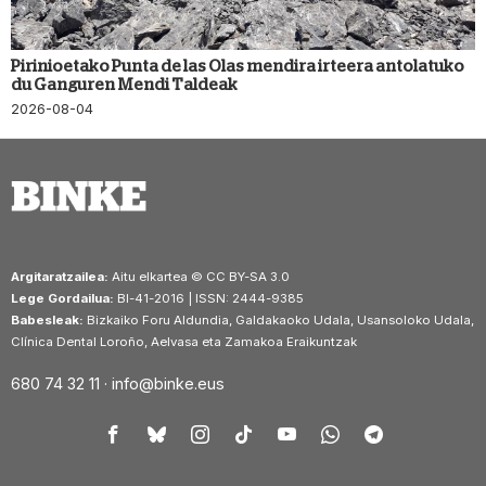
Pirinioetako Punta de las Olas mendira irteera antolatuko
du Ganguren Mendi Taldeak
2026-08-04
Argitaratzailea:
Aitu elkartea © CC BY-SA 3.0
Lege Gordailua:
BI-41-2016 | ISSN: 2444-9385
Babesleak:
Bizkaiko Foru Aldundia, Galdakaoko Udala, Usansoloko Udala,
Clínica Dental Loroño, Aelvasa eta Zamakoa Eraikuntzak
680 74 32 11 ·
info@binke.eus