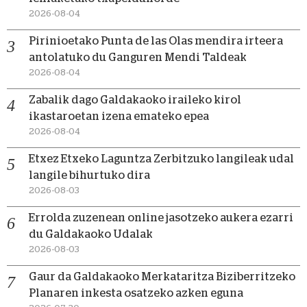
2026-08-04
Pirinioetako Punta de las Olas mendira irteera
antolatuko du Ganguren Mendi Taldeak
2026-08-04
Zabalik dago Galdakaoko iraileko kirol
ikastaroetan izena emateko epea
2026-08-04
Etxez Etxeko Laguntza Zerbitzuko langileak udal
langile bihurtuko dira
2026-08-03
Errolda zuzenean online jasotzeko aukera ezarri
du Galdakaoko Udalak
2026-08-03
Gaur da Galdakaoko Merkataritza Biziberritzeko
Planaren inkesta osatzeko azken eguna