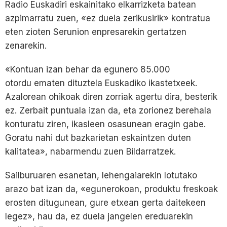
Radio Euskadiri eskainitako elkarrizketa batean
azpimarratu zuen, «ez duela zerikusirik» kontratua
eten zioten Serunion enpresarekin gertatzen
zenarekin.
«Kontuan izan behar da egunero 85.000
otordu ematen dituztela Euskadiko ikastetxeek.
Azalorean ohikoak diren zorriak agertu dira, besterik
ez. Zerbait puntuala izan da, eta zorionez berehala
konturatu ziren, ikasleen osasunean eragin gabe.
Goratu nahi dut bazkarietan eskaintzen duten
kalitatea», nabarmendu zuen Bildarratzek.
Sailburuaren esanetan, lehengaiarekin lotutako
arazo bat izan da, «egunerokoan, produktu freskoak
erosten ditugunean, gure etxean gerta daitekeen
legez», hau da, ez duela jangelen ereduarekin