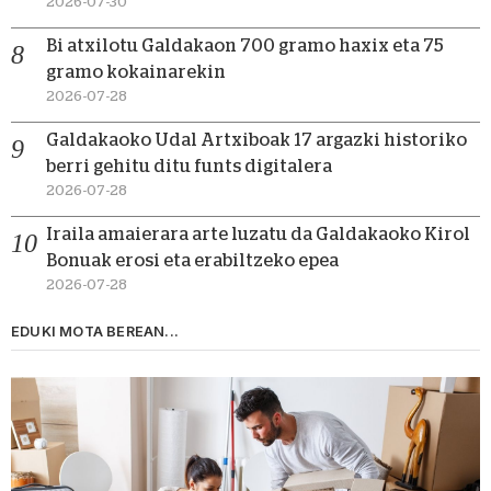
2026-07-30
Bi atxilotu Galdakaon 700 gramo haxix eta 75
gramo kokainarekin
2026-07-28
Galdakaoko Udal Artxiboak 17 argazki historiko
berri gehitu ditu funts digitalera
2026-07-28
Iraila amaierara arte luzatu da Galdakaoko Kirol
Bonuak erosi eta erabiltzeko epea
2026-07-28
EDUKI MOTA BEREAN...