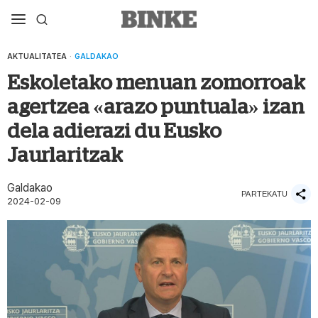
AKTUALITATEA
·
GALDAKAO
Eskoletako menuan zomorroak
agertzea «arazo puntuala» izan
dela adierazi du Eusko
Jaurlaritzak
Galdakao
PARTEKATU
2024-02-09