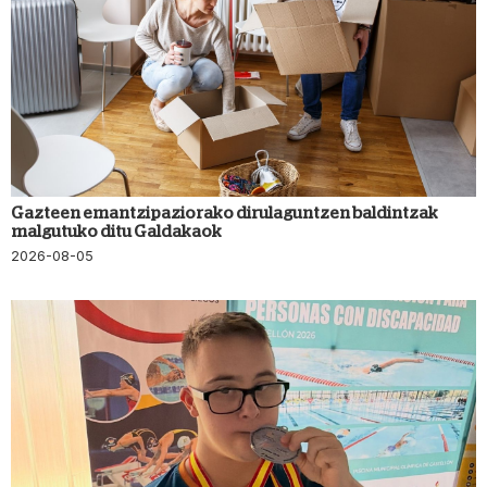
Gazteen emantzipaziorako dirulaguntzen baldintzak
malgutuko ditu Galdakaok
2026-08-05