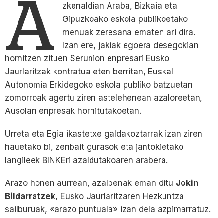
A
zkenaldian Araba, Bizkaia eta
Gipuzkoako eskola publikoetako
menuak zeresana ematen ari dira.
Izan ere, jakiak egoera desegokian
hornitzen zituen Serunion enpresari Eusko
Jaurlaritzak kontratua eten berritan, Euskal
Autonomia Erkidegoko eskola publiko batzuetan
zomorroak agertu ziren astelehenean azaloreetan,
Ausolan enpresak hornitutakoetan.
Urreta eta Egia ikastetxe galdakoztarrak izan ziren
hauetako bi, zenbait gurasok eta jantokietako
langileek BINKEri azaldutakoaren arabera.
Arazo honen aurrean, azalpenak eman ditu
Jokin
Bildarratzek
, Eusko Jaurlaritzaren Hezkuntza
sailburuak, «arazo puntuala» izan dela azpimarratuz.