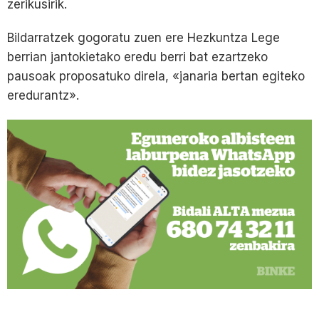
zerikusirik.
Bildarratzek gogoratu zuen ere Hezkuntza Lege
berrian jantokietako eredu berri bat ezartzeko
pausoak proposatuko direla, «janaria bertan egiteko
eredurantz».