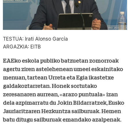
TESTUA: Irati Alonso García
ARGAZKIA: EITB
EAEko eskola publiko batzuetan zomorroak
agertu ziren astelehenean umeei eskainitako
menuan, tartean Urreta eta Egia ikastetxe
galdakoztarretan. Honek sortutako
zeresanaren aurrean, «arazo puntuala» izan
dela azpimarratu du
Jokin Bildarratz
ek, Eusko
Jaurlaritzaren Hezkuntza sailburuak. Hemen
batu ditugu sailburuak emandako azalpenak.