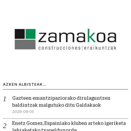
AZKEN ALBISTEAK…
Gazteen emantzipaziorako dirulaguntzen
baldintzak malgutuko ditu Galdakaok
2026-08-05
Enetz Gomez, Espainiako kluben arteko igeriketa
lehiaketako txapeldunorde