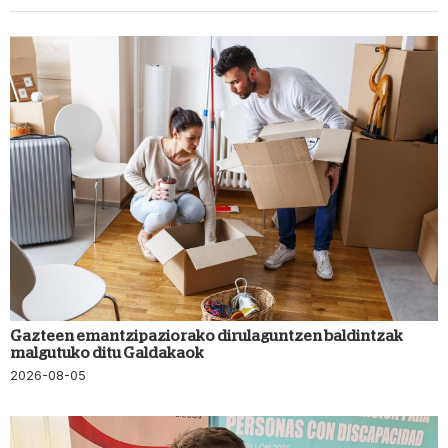
Gazteen emantzipaziorako dirulaguntzen baldintzak
malgutuko ditu Galdakaok
2026-08-05