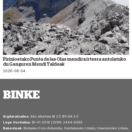
Pirinioetako Punta de las Olas mendira irteera antolatuko
du Ganguren Mendi Taldeak
2026-08-04
Argitaratzailea:
Aitu elkartea © CC BY-SA 3.0
Lege Gordailua:
BI-41-2016 | ISSN: 2444-9385
Babesleak:
Bizkaiko Foru Aldundia, Galdakaoko Udala, Usansoloko Udala,