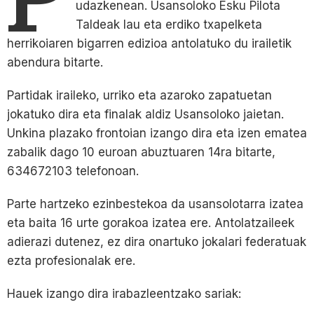
udazkenean. Usansoloko Esku Pilota
Taldeak lau eta erdiko txapelketa
herrikoiaren bigarren edizioa antolatuko du irailetik
abendura bitarte.
Partidak iraileko, urriko eta azaroko zapatuetan
jokatuko dira eta finalak aldiz Usansoloko jaietan.
Unkina plazako frontoian izango dira eta izen ematea
zabalik dago 10 euroan abuztuaren 14ra bitarte,
634672103 telefonoan.
Parte hartzeko ezinbestekoa da usansolotarra izatea
eta baita 16 urte gorakoa izatea ere. Antolatzaileek
adierazi dutenez, ez dira onartuko jokalari federatuak
ezta profesionalak ere.
Hauek izango dira irabazleentzako sariak: