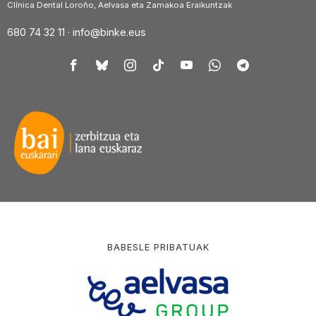
Clínica Dental Loroño, Aelvasa eta Zamakoa Eraikuntzak
680 74 32 11 ·
info@binke.eus
BABESLE PRIBATUAK