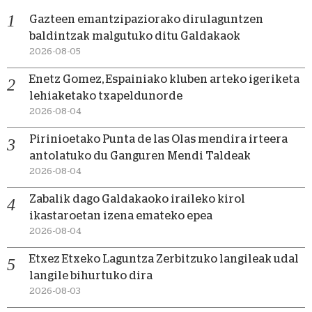
Gazteen emantzipaziorako dirulaguntzen
baldintzak malgutuko ditu Galdakaok
2026-08-05
Enetz Gomez, Espainiako kluben arteko igeriketa
lehiaketako txapeldunorde
2026-08-04
Pirinioetako Punta de las Olas mendira irteera
antolatuko du Ganguren Mendi Taldeak
2026-08-04
Zabalik dago Galdakaoko iraileko kirol
ikastaroetan izena emateko epea
2026-08-04
Etxez Etxeko Laguntza Zerbitzuko langileak udal
langile bihurtuko dira
2026-08-03