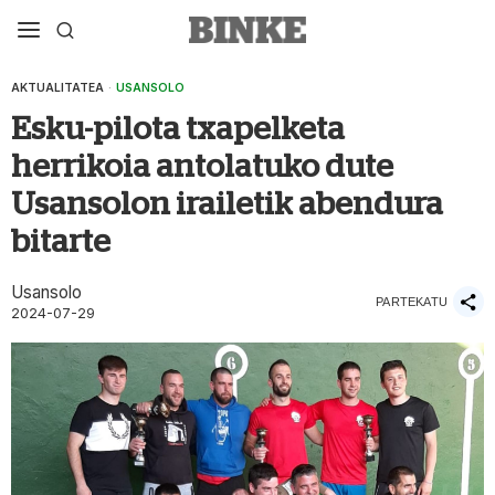
AKTUALITATEA
·
USANSOLO
Esku-pilota txapelketa
herrikoia antolatuko dute
Usansolon irailetik abendura
bitarte
Usansolo
PARTEKATU
2024-07-29