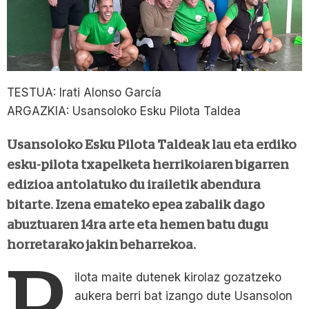
TESTUA: Irati Alonso García
ARGAZKIA: Usansoloko Esku Pilota Taldea
Usansoloko Esku Pilota Taldeak lau eta erdiko
esku-pilota txapelketa herrikoiaren bigarren
edizioa antolatuko du irailetik abendura
bitarte. Izena emateko epea zabalik dago
abuztuaren 14ra arte eta hemen batu dugu
horretarako jakin beharrekoa.
P
ilota maite dutenek kirolaz gozatzeko
aukera berri bat izango dute Usansolon