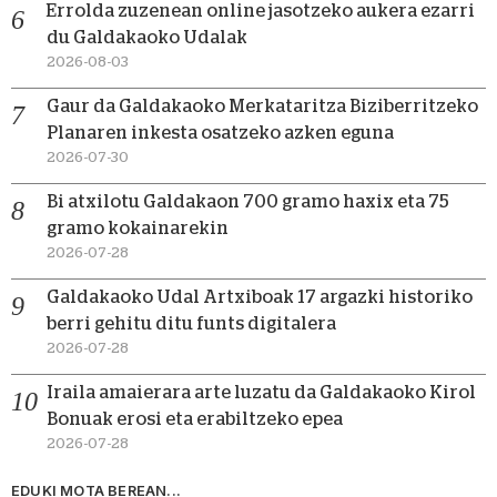
Errolda zuzenean online jasotzeko aukera ezarri
du Galdakaoko Udalak
2026-08-03
Gaur da Galdakaoko Merkataritza Biziberritzeko
Planaren inkesta osatzeko azken eguna
2026-07-30
Bi atxilotu Galdakaon 700 gramo haxix eta 75
gramo kokainarekin
2026-07-28
Galdakaoko Udal Artxiboak 17 argazki historiko
berri gehitu ditu funts digitalera
2026-07-28
Iraila amaierara arte luzatu da Galdakaoko Kirol
Bonuak erosi eta erabiltzeko epea
2026-07-28
EDUKI MOTA BEREAN...