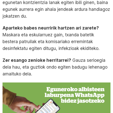
egunetan kontzientzia lanak egiten ibili ginen, baina
egunek aurrera egin ahala jendeak ardura handiagoz
jokatzen du.
Aparteko babes neurririk hartzen ari zarete?
Maskara eta eskularruez gain, txanda batetik
bestera patruilak eta komisariako erremintak
desinfektatu egiten ditugu, infekzioak ekiditeko.
Zer esango zenioke herritarrei?
Gauza serioegia
dela hau, eta guztiok ondo egiten badugu lehenago
amaituko dela.