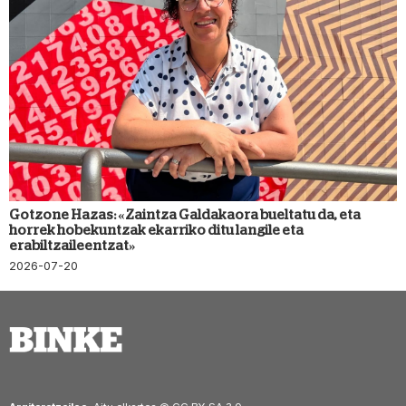
Gotzone Hazas: «Zaintza Galdakaora bueltatu da, eta
horrek hobekuntzak ekarriko ditu langile eta
erabiltzaileentzat»
2026-07-20