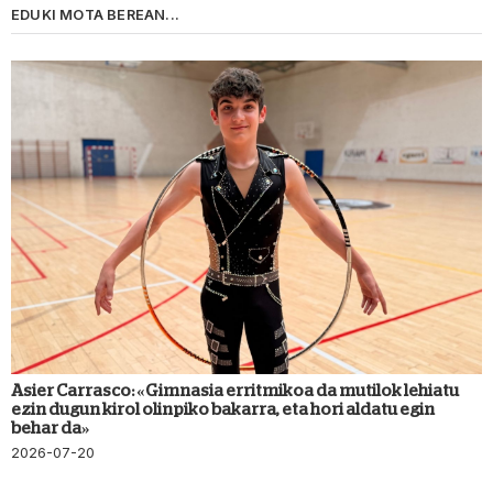
EDUKI MOTA BEREAN...
Asier Carrasco: «Gimnasia erritmikoa da mutilok lehiatu
ezin dugun kirol olinpiko bakarra, eta hori aldatu egin
behar da»
2026-07-20