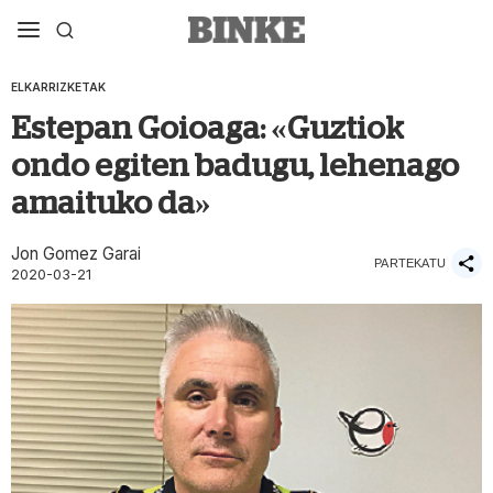
ELKARRIZKETAK
Estepan Goioaga: «Guztiok
ondo egiten badugu, lehenago
amaituko da»
Jon Gomez Garai
PARTEKATU
2020-03-21