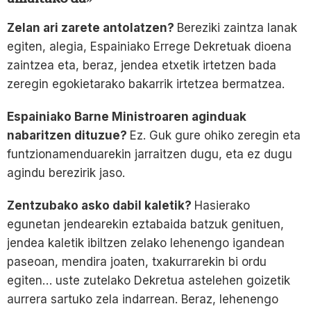
Zelan ari zarete antolatzen?
Bereziki zaintza lanak
egiten, alegia, Espainiako Errege Dekretuak dioena
zaintzea eta, beraz, jendea etxetik irtetzen bada
zeregin egokietarako bakarrik irtetzea bermatzea.
Espainiako Barne Ministroaren aginduak
nabaritzen dituzue?
Ez. Guk gure ohiko zeregin eta
funtzionamenduarekin jarraitzen dugu, eta ez dugu
agindu berezirik jaso.
Zentzubako asko dabil kaletik?
Hasierako
egunetan jendearekin eztabaida batzuk genituen,
jendea kaletik ibiltzen zelako lehenengo igandean
paseoan, mendira joaten, txakurrarekin bi ordu
egiten… uste zutelako Dekretua astelehen goizetik
aurrera sartuko zela indarrean. Beraz, lehenengo