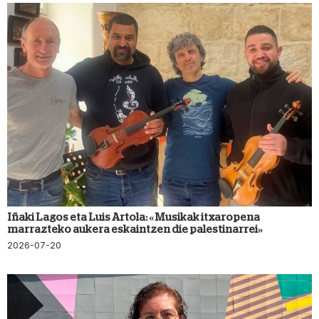
Iñaki Lagos eta Luis Artola: «Musikak itxaropena
marrazteko aukera eskaintzen die palestinarrei»
2026-07-20