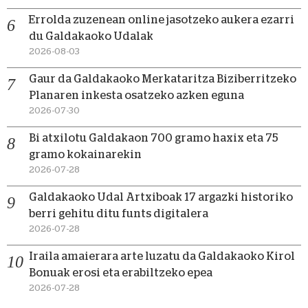
Errolda zuzenean online jasotzeko aukera ezarri
du Galdakaoko Udalak
2026-08-03
Gaur da Galdakaoko Merkataritza Biziberritzeko
Planaren inkesta osatzeko azken eguna
2026-07-30
Bi atxilotu Galdakaon 700 gramo haxix eta 75
gramo kokainarekin
2026-07-28
Galdakaoko Udal Artxiboak 17 argazki historiko
berri gehitu ditu funts digitalera
2026-07-28
Iraila amaierara arte luzatu da Galdakaoko Kirol
Bonuak erosi eta erabiltzeko epea
2026-07-28