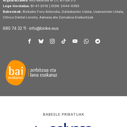
Argitaratzailea:
Aitu elkartea © CC BY-SA 3.0
Lege Gordailua:
BI-41-2016 | ISSN: 2444-9385
Babesleak:
Bizkaiko Foru Aldundia, Galdakaoko Udala, Usansoloko Udala,
Clínica Dental Loroño, Aelvasa eta Zamakoa Eraikuntzak
680 74 32 11 ·
info@binke.eus
BABESLE PRIBATUAK