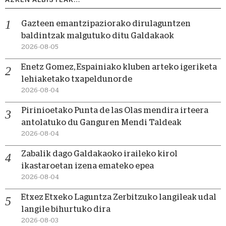
Gazteen emantzipaziorako dirulaguntzen
baldintzak malgutuko ditu Galdakaok
2026-08-05
Enetz Gomez, Espainiako kluben arteko igeriketa
lehiaketako txapeldunorde
2026-08-04
Pirinioetako Punta de las Olas mendira irteera
antolatuko du Ganguren Mendi Taldeak
2026-08-04
Zabalik dago Galdakaoko iraileko kirol
ikastaroetan izena emateko epea
2026-08-04
Etxez Etxeko Laguntza Zerbitzuko langileak udal
langile bihurtuko dira
2026-08-03