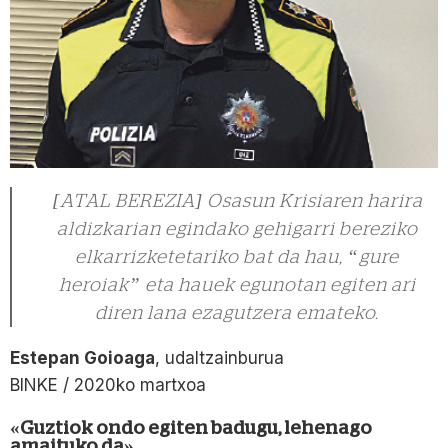
[ATAL BEREZIA] Osasun Krisiaren harira
aldizkarian egindako gehigarri bereziko
elkarrizketetariko bat da hau, “gure
heroiak” eta hauek egunotan egiten ari
diren lana ezagutzera emateko.
Estepan Goioaga
, udaltzainburua
BINKE / 2020ko martxoa
«Guztiok ondo egiten badugu, lehenago
amaituko da»