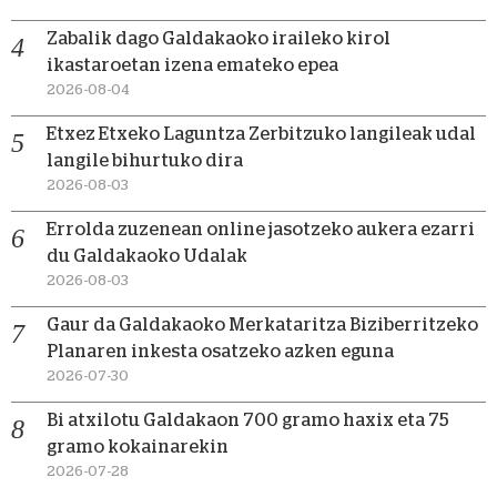
Zabalik dago Galdakaoko iraileko kirol
ikastaroetan izena emateko epea
2026-08-04
Etxez Etxeko Laguntza Zerbitzuko langileak udal
langile bihurtuko dira
2026-08-03
Errolda zuzenean online jasotzeko aukera ezarri
du Galdakaoko Udalak
2026-08-03
Gaur da Galdakaoko Merkataritza Biziberritzeko
Planaren inkesta osatzeko azken eguna
2026-07-30
Bi atxilotu Galdakaon 700 gramo haxix eta 75
gramo kokainarekin
2026-07-28