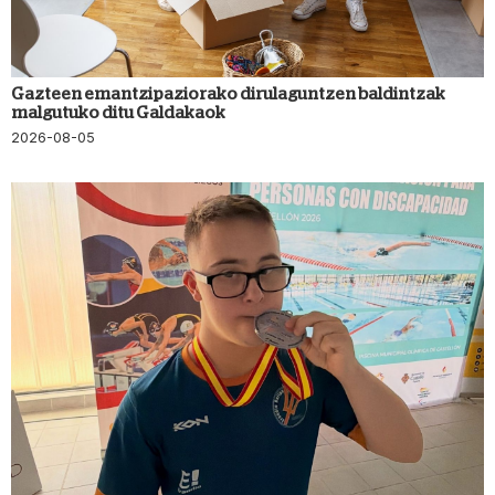
Gazteen emantzipaziorako dirulaguntzen baldintzak
malgutuko ditu Galdakaok
2026-08-05