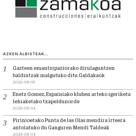
AZKEN ALBISTEAK…
Gazteen emantzipaziorako dirulaguntzen
baldintzak malgutuko ditu Galdakaok
2026-08-05
Enetz Gomez, Espainiako kluben arteko igeriketa
lehiaketako txapeldunorde
2026-08-04
Pirinioetako Punta de las Olas mendira irteera
antolatuko du Ganguren Mendi Taldeak
2026-08-04