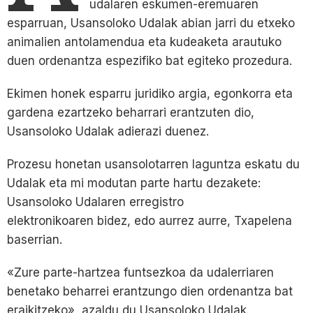
udalaren eskumen-eremuaren
esparruan, Usansoloko Udalak abian jarri du etxeko
animalien antolamendua eta kudeaketa arautuko
duen ordenantza espezifiko bat egiteko prozedura.
Ekimen honek esparru juridiko argia, egonkorra eta
gardena ezartzeko beharrari erantzuten dio,
Usansoloko Udalak adierazi duenez.
Prozesu honetan usansolotarren laguntza eskatu du
Udalak eta mi modutan parte hartu dezakete:
Usansoloko Udalaren erregistro
elektronikoaren bidez, edo aurrez aurre, Txapelena
baserrian.
«Zure parte-hartzea funtsezkoa da udalerriaren
benetako beharrei erantzungo dien ordenantza bat
eraikitzeko», azaldu du Usansoloko Udalak.