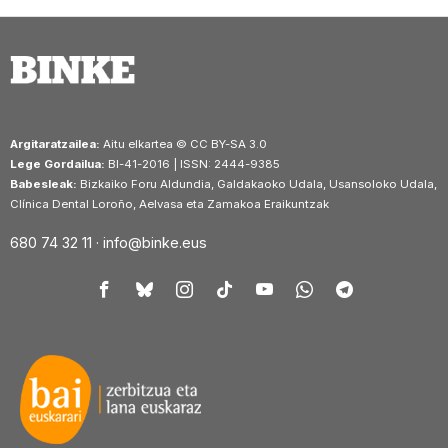
Argitaratzailea:
Aitu elkartea © CC BY-SA 3.0
Lege Gordailua:
BI-41-2016 | ISSN: 2444-9385
Babesleak:
Bizkaiko Foru Aldundia, Galdakaoko Udala, Usansoloko Udala,
Clínica Dental Loroño, Aelvasa eta Zamakoa Eraikuntzak
680 74 32 11 ·
info@binke.eus