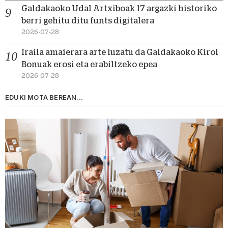
Galdakaoko Udal Artxiboak 17 argazki historiko
berri gehitu ditu funts digitalera
2026-07-28
Iraila amaierara arte luzatu da Galdakaoko Kirol
Bonuak erosi eta erabiltzeko epea
2026-07-28
EDUKI MOTA BEREAN...