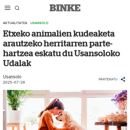
AKTUALITATEA
·
USANSOLO
Etxeko animalien kudeaketa
arautzeko herritarren parte-
hartzea eskatu du Usansoloko
Udalak
Usansolo
PARTEKATU
2025-07-29