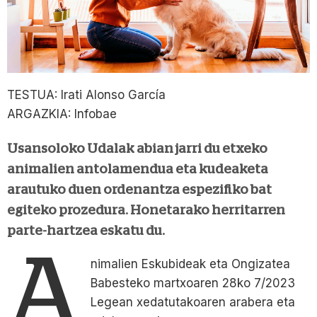
TESTUA: Irati Alonso García
ARGAZKIA: Infobae
Usansoloko Udalak abian jarri du etxeko
animalien antolamendua eta kudeaketa
arautuko duen ordenantza espezifiko bat
egiteko prozedura. Honetarako herritarren
parte-hartzea eskatu du.
A
nimalien Eskubideak eta Ongizatea
Babesteko martxoaren 28ko 7/2023
Legean xedatutakoaren arabera eta