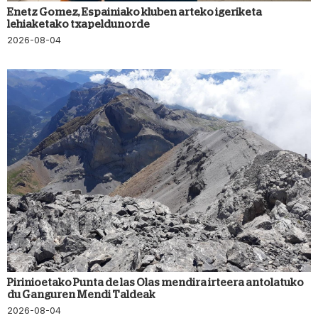
Enetz Gomez, Espainiako kluben arteko igeriketa
lehiaketako txapeldunorde
2026-08-04
Pirinioetako Punta de las Olas mendira irteera antolatuko
du Ganguren Mendi Taldeak
2026-08-04