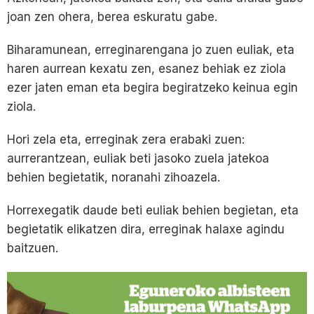
joan zen ohera, berea eskuratu gabe.
Biharamunean, erreginarengana jo zuen euliak, eta
haren aurrean kexatu zen, esanez behiak ez ziola
ezer jaten eman eta begira begiratzeko keinua egin
ziola.
Hori zela eta, erreginak zera erabaki zuen:
aurrerantzean, euliak beti jasoko zuela jatekoa
behien begietatik, noranahi zihoazela.
Horrexegatik daude beti euliak behien begietan, eta
begietatik elikatzen dira, erreginak halaxe agindu
baitzuen.