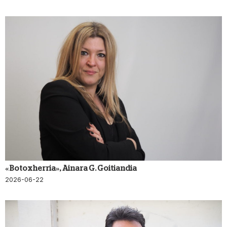
«Botox herria», Ainara G. Goitiandia
2026-06-22