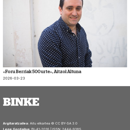
«Foru Berriak 500 urte», Aitzol Altuna
2026-03-23
Argitaratzailea:
Aitu elkartea © CC BY-SA 3.0
Lege Gordailua:
BI-41-2016 | ISSN: 2444-9385