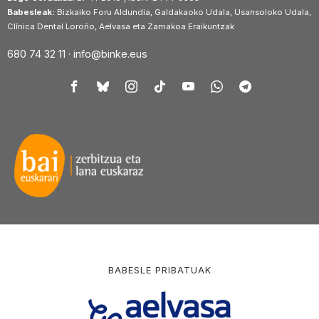
Babesleak:
Bizkaiko Foru Aldundia, Galdakaoko Udala, Usansoloko Udala,
Clínica Dental Loroño, Aelvasa eta Zamakoa Eraikuntzak
680 74 32 11 ·
info@binke.eus
BABESLE PRIBATUAK