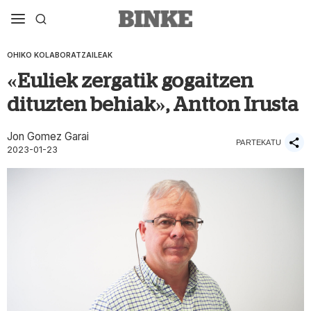
OHIKO KOLABORATZAILEAK
«Euliek zergatik gogaitzen
dituzten behiak», Antton Irusta
Jon Gomez Garai
PARTEKATU
2023-01-23