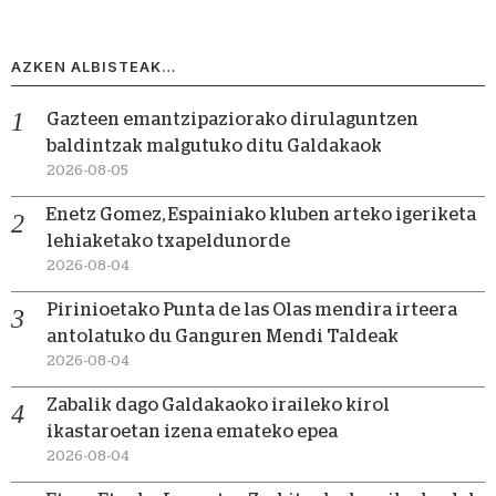
AZKEN ALBISTEAK…
Gazteen emantzipaziorako dirulaguntzen
baldintzak malgutuko ditu Galdakaok
2026-08-05
Enetz Gomez, Espainiako kluben arteko igeriketa
lehiaketako txapeldunorde
2026-08-04
Pirinioetako Punta de las Olas mendira irteera
antolatuko du Ganguren Mendi Taldeak
2026-08-04
Zabalik dago Galdakaoko iraileko kirol
ikastaroetan izena emateko epea
2026-08-04