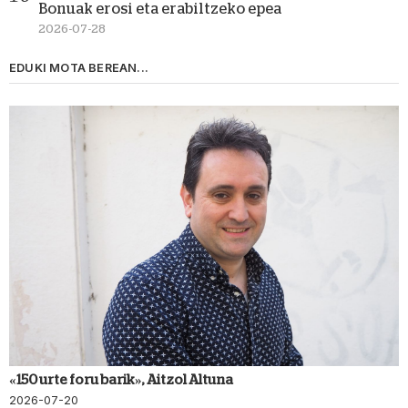
Bonuak erosi eta erabiltzeko epea
2026-07-28
EDUKI MOTA BEREAN...
«150 urte foru barik», Aitzol Altuna
2026-07-20