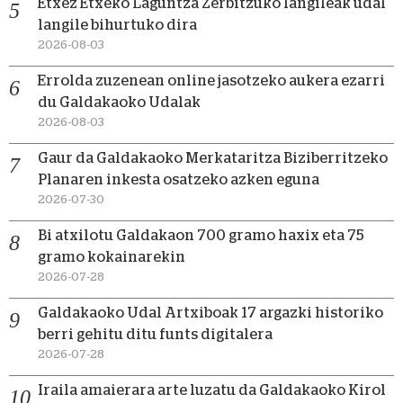
Etxez Etxeko Laguntza Zerbitzuko langileak udal
langile bihurtuko dira
2026-08-03
Errolda zuzenean online jasotzeko aukera ezarri
du Galdakaoko Udalak
2026-08-03
Gaur da Galdakaoko Merkataritza Biziberritzeko
Planaren inkesta osatzeko azken eguna
2026-07-30
Bi atxilotu Galdakaon 700 gramo haxix eta 75
gramo kokainarekin
2026-07-28
Galdakaoko Udal Artxiboak 17 argazki historiko
berri gehitu ditu funts digitalera
2026-07-28
Iraila amaierara arte luzatu da Galdakaoko Kirol