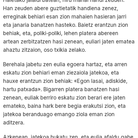
Haietako jaialdi batean, hiru mahai handi zeuden.
Han zeuden abere guztietatik handiena zenez,
erreginak behiari esan zion mahaien hasieran jarri
eta janaria banatzen hasteko. Baietz erantzun zion
behiak, eta, poliki-poliki, lehen platera abereen
artean zerbitzatzen hasi zenean, euliari jaten ematea
ahaztu zitzaion, oso txikia zelako.
Berehala jabetu zen eulia egoera hartaz, eta arren
eskatu zion behiari eman ziezaiola jatekoa, eta
hauxe erantzun zion behiak: «Egon lasai, adiskide,
hartu patxada». Bigarren platera banatzen hasi
zenean, euliak berriro eskatu zion berari ere jaten
emateko, baina hark bere begia erakutsi zion, eta
jatekoa beranduago emango ziola eman zion
aditzera.
Azkenean, jatekoa bukatu zen, eta eulia afaldu gabe