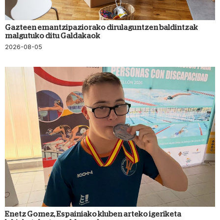
Gazteen emantzipaziorako dirulaguntzen baldintzak
malgutuko ditu Galdakaok
2026-08-05
Enetz Gomez, Espainiako kluben arteko igeriketa