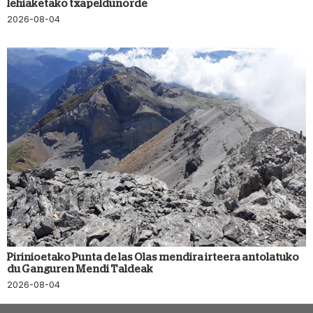
lehiaketako txapeldunorde
2026-08-04
Pirinioetako Punta de las Olas mendira irteera antolatuko
du Ganguren Mendi Taldeak
2026-08-04