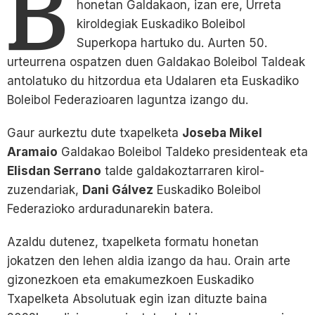
B
honetan Galdakaon, izan ere, Urreta
kiroldegiak Euskadiko Boleibol
Superkopa hartuko du. Aurten 50.
urteurrena ospatzen duen Galdakao Boleibol Taldeak
antolatuko du hitzordua eta Udalaren eta Euskadiko
Boleibol Federazioaren laguntza izango du.
Gaur aurkeztu dute txapelketa
Joseba Mikel
Aramaio
Galdakao Boleibol Taldeko presidenteak eta
Elisdan Serrano
talde galdakoztarraren kirol-
zuzendariak,
Dani Gálvez
Euskadiko Boleibol
Federazioko arduradunarekin batera.
Azaldu dutenez, txapelketa formatu honetan
jokatzen den lehen aldia izango da hau. Orain arte
gizonezkoen eta emakumezkoen Euskadiko
Txapelketa Absolutuak egin izan dituzte baina