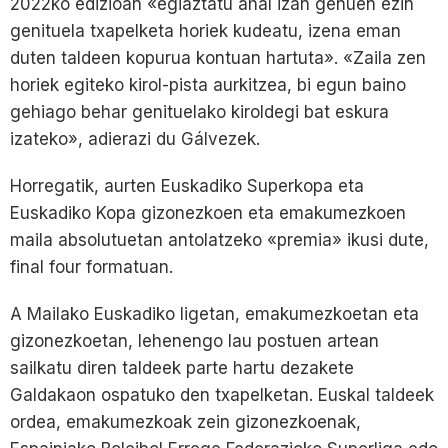
2022ko edizioan «egiaztatu ahal izan genuen ezin
genituela txapelketa horiek kudeatu, izena eman
duten taldeen kopurua kontuan hartuta». «Zaila zen
horiek egiteko kirol-pista aurkitzea, bi egun baino
gehiago behar genituelako kiroldegi bat eskura
izateko», adierazi du Gálvezek.
Horregatik, aurten Euskadiko Superkopa eta
Euskadiko Kopa gizonezkoen eta emakumezkoen
maila absolutuetan antolatzeko «premia» ikusi dute,
final four formatuan.
A Mailako Euskadiko ligetan, emakumezkoetan eta
gizonezkoetan, lehenengo lau postuen artean
sailkatu diren taldeek parte hartu dezakete
Galdakaon ospatuko den txapelketan. Euskal taldeek
ordea, emakumezkoak zein gizonezkoenak,