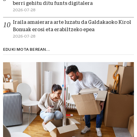
berri gehitu ditu funts digitalera
2026-07-28
Iraila amaierara arte luzatu da Galdakaoko Kirol
Bonuak erosi eta erabiltzeko epea
2026-07-28
EDUKI MOTA BEREAN...