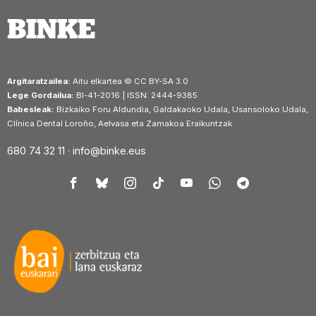
Argitaratzailea:
Aitu elkartea © CC BY-SA 3.0
Lege Gordailua:
BI-41-2016 | ISSN: 2444-9385
Babesleak:
Bizkaiko Foru Aldundia, Galdakaoko Udala, Usansoloko Udala,
Clínica Dental Loroño, Aelvasa eta Zamakoa Eraikuntzak
680 74 32 11 ·
info@binke.eus