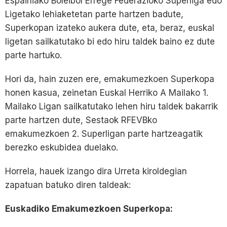
Espainiako Boleibol Errege Federazioko Superliga edo
Ligetako lehiaketetan parte hartzen badute,
Superkopan izateko aukera dute, eta, beraz, euskal
ligetan sailkatutako bi edo hiru taldek baino ez dute
parte hartuko.
Hori da, hain zuzen ere, emakumezkoen Superkopa
honen kasua, zeinetan Euskal Herriko A Mailako 1.
Mailako Ligan sailkatutako lehen hiru taldek bakarrik
parte hartzen dute, Sestaok RFEVBko
emakumezkoen 2. Superligan parte hartzeagatik
berezko eskubidea duelako.
Horrela, hauek izango dira Urreta kiroldegian
zapatuan batuko diren taldeak:
Euskadiko Emakumezkoen Superkopa: