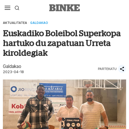
AKTUALITATEA
·
GALDAKAO
Euskadiko Boleibol Superkopa
hartuko du zapatuan Urreta
kiroldegiak
Galdakao
PARTEKATU
2023-04-18