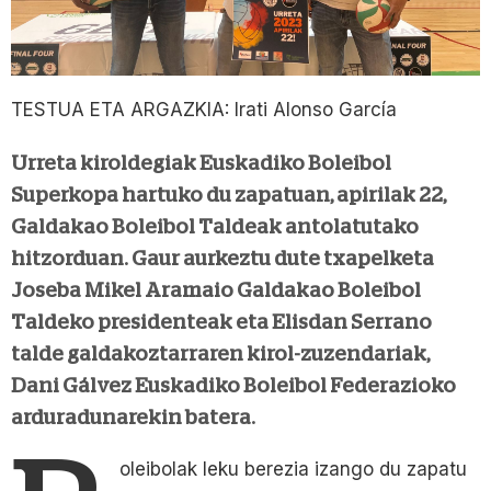
TESTUA ETA ARGAZKIA: Irati Alonso García
Urreta kiroldegiak Euskadiko Boleibol
Superkopa hartuko du zapatuan, apirilak 22,
Galdakao Boleibol Taldeak antolatutako
hitzorduan. Gaur aurkeztu dute txapelketa
Joseba Mikel Aramaio Galdakao Boleibol
Taldeko presidenteak eta Elisdan Serrano
talde galdakoztarraren kirol-zuzendariak,
Dani Gálvez Euskadiko Boleibol Federazioko
arduradunarekin batera.
oleibolak leku berezia izango du zapatu