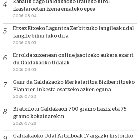
Zabalik dago Galdakaoko iraileko kirol
ikastaroetan izena emateko epea
2026-08-04
Etxez Etxeko Laguntza Zerbitzuko langileak udal
langile bihurtuko dira
2026-08-03
Errolda zuzenean online jasotzeko aukera ezarri
du Galdakaoko Udalak
2026-08-03
Gaur da Galdakaoko Merkataritza Biziberritzeko
Planaren inkesta osatzeko azken eguna
2026-07-30
Bi atxilotu Galdakaon 700 gramo haxix eta 75
gramo kokainarekin
2026-07-28
Galdakaoko Udal Artxiboak 17 argazki historiko