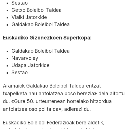
Sestao
Getxo Boleibol Taldea
Vialki Jatorkide
Galdakao Boleibol Taldea
Euskadiko Gizonezkoen Superkopa:
Galdakao Boleibol Taldea
Navarvoley
Udapa Jatorkide
Sestao
Aramaiok Galdakao Boleibol Taldearentzat
txapelketa hau antolatzea «oso berezia» dela aitortu
du. «Gure 50. urteurrenean horrelako hitzordua
antolatzea oso polita da», adierazi du.
Euskadiko Boleibol Federazioak bere aldetik,