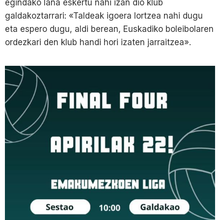
egindako lana eskertu nahi izan dio klub
galdakoztarrari: «Taldeak igoera lortzea nahi dugu
eta espero dugu, aldi berean, Euskadiko boleibolaren
ordezkari den klub handi hori izaten jarraitzea».