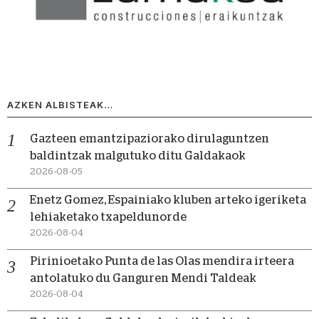
AZKEN ALBISTEAK…
Gazteen emantzipaziorako dirulaguntzen
baldintzak malgutuko ditu Galdakaok
2026-08-05
Enetz Gomez, Espainiako kluben arteko igeriketa
lehiaketako txapeldunorde
2026-08-04
Pirinioetako Punta de las Olas mendira irteera
antolatuko du Ganguren Mendi Taldeak
2026-08-04