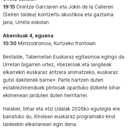
19:15
Onintze Garciaren eta Jokin de la Calleren
(Seiren taldea) kontzertu akustikoa eta gaztaina
jana, Urreta eskolan
Abenduak 4, eguena
10:30
Mintzodromoa, Kurtzeko frontoian
Bestalde, Tabernetan Euskaraz egitasmoa egingo da
Urretan bigarren urtez, «bezeroak eta langileak
elkarrekin euskaraz aritzera animatzeko, euskaraz
gutxi dakitenek barne». Parte hartzen duten
establezimenduek pintxoak oparituko dizkiete bihar
ekimenean jarduten duten herritarrei.
Halaber, bihar eta etzi Udalak 2026ko egutegia ere
banatuko du, Kirolean euskaraz programako kirol
taldeekin elkarlanean egin dena.