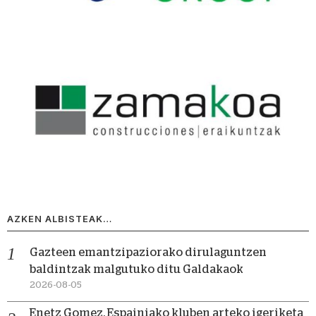
AZKEN ALBISTEAK…
Gazteen emantzipaziorako dirulaguntzen
baldintzak malgutuko ditu Galdakaok
2026-08-05
Enetz Gomez, Espainiako kluben arteko igeriketa