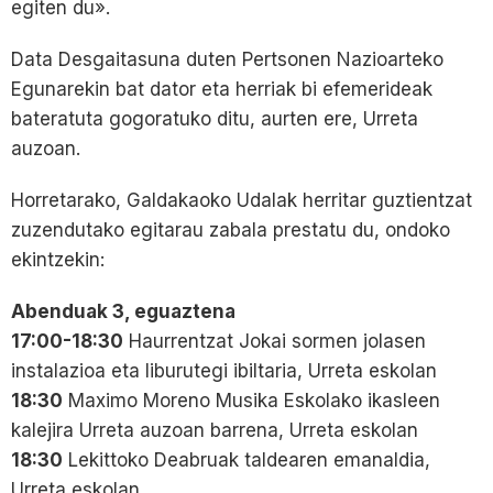
egiten du».
Data Desgaitasuna duten Pertsonen Nazioarteko
Egunarekin bat dator eta herriak bi efemerideak
bateratuta gogoratuko ditu, aurten ere, Urreta
auzoan.
Horretarako, Galdakaoko Udalak herritar guztientzat
zuzendutako egitarau zabala prestatu du, ondoko
ekintzekin:
Abenduak 3, eguaztena
17:00-18:30
Haurrentzat Jokai sormen jolasen
instalazioa eta liburutegi ibiltaria, Urreta eskolan
18:30
Maximo Moreno Musika Eskolako ikasleen
kalejira Urreta auzoan barrena, Urreta eskolan
18:30
Lekittoko Deabruak taldearen emanaldia,
Urreta eskolan