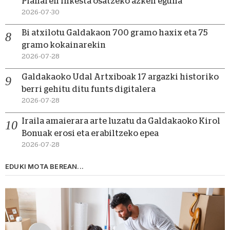
Planaren inkesta osatzeko azken eguna
2026-07-30
Bi atxilotu Galdakaon 700 gramo haxix eta 75
gramo kokainarekin
2026-07-28
Galdakaoko Udal Artxiboak 17 argazki historiko
berri gehitu ditu funts digitalera
2026-07-28
Iraila amaierara arte luzatu da Galdakaoko Kirol
Bonuak erosi eta erabiltzeko epea
2026-07-28
EDUKI MOTA BEREAN...