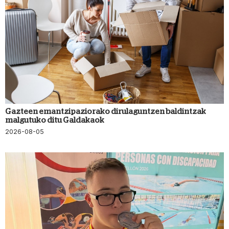
Gazteen emantzipaziorako dirulaguntzen baldintzak
malgutuko ditu Galdakaok
2026-08-05