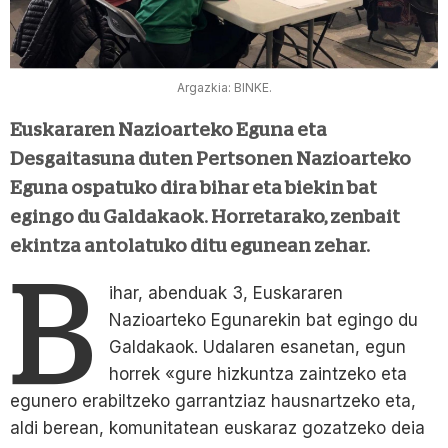
Argazkia: BINKE.
Euskararen Nazioarteko Eguna eta
Desgaitasuna duten Pertsonen Nazioarteko
Eguna
ospatuko dira bihar eta biekin bat
egingo du Galdakaok. Horretarako, zenbait
ekintza antolatuko ditu egunean zehar.
B
ihar, abenduak 3, Euskararen
Nazioarteko Egunarekin bat egingo du
Galdakaok. Udalaren esanetan, egun
horrek «gure hizkuntza zaintzeko eta
egunero erabiltzeko garrantziaz hausnartzeko eta,
aldi berean, komunitatean euskaraz gozatzeko deia