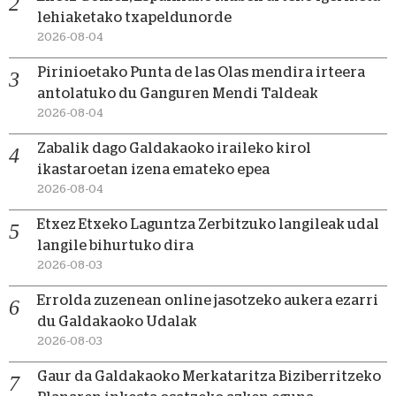
lehiaketako txapeldunorde
2026-08-04
Pirinioetako Punta de las Olas mendira irteera
antolatuko du Ganguren Mendi Taldeak
2026-08-04
Zabalik dago Galdakaoko iraileko kirol
ikastaroetan izena emateko epea
2026-08-04
Etxez Etxeko Laguntza Zerbitzuko langileak udal
langile bihurtuko dira
2026-08-03
Errolda zuzenean online jasotzeko aukera ezarri
du Galdakaoko Udalak
2026-08-03
Gaur da Galdakaoko Merkataritza Biziberritzeko