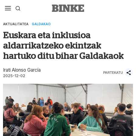
AKTUALITATEA
·
GALDAKAO
Euskara eta inklusioa
aldarrikatzeko ekintzak
hartuko ditu bihar Galdakaok
Irati Alonso García
PARTEKATU
2025-12-02