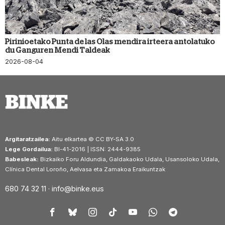
Pirinioetako Punta de las Olas mendira irteera antolatuko
du Ganguren Mendi Taldeak
2026-08-04
Argitaratzailea:
Aitu elkartea © CC BY-SA 3.0
Lege Gordailua:
BI-41-2016 | ISSN: 2444-9385
Babesleak:
Bizkaiko Foru Aldundia, Galdakaoko Udala, Usansoloko Udala,
Clínica Dental Loroño, Aelvasa eta Zamakoa Eraikuntzak
680 74 32 11 ·
info@binke.eus