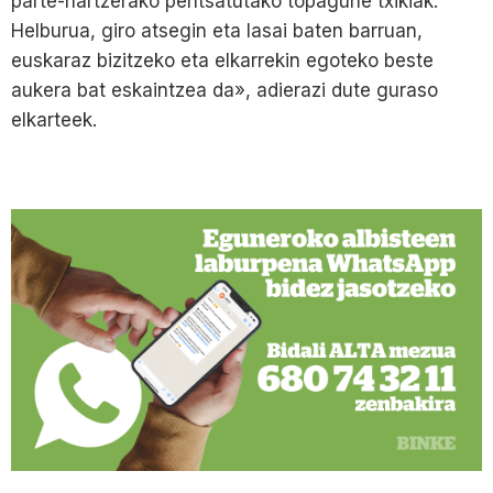
parte-hartzerako pentsatutako topagune txikiak.
Helburua, giro atsegin eta lasai baten barruan,
euskaraz bizitzeko eta elkarrekin egoteko beste
aukera bat eskaintzea da», adierazi dute guraso
elkarteek.