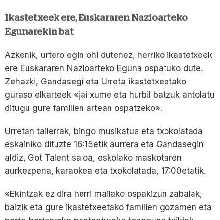
Ikastetxeek ere, Euskararen Nazioarteko
Egunarekin bat
Azkenik, urtero egin ohi dutenez, herriko ikastetxeek
ere Euskararen Nazioarteko Eguna ospatuko dute.
Zehazki, Gandasegi eta Urreta ikastetxeetako
guraso elkarteek «jai xume eta hurbil batzuk antolatu
ditugu gure familien artean ospatzeko».
Urretan tailerrak, bingo musikatua eta txokolatada
eskainiko dituzte 16:15etik aurrera eta Gandasegin
aldiz, Got Talent saioa, eskolako maskotaren
aurkezpena, karaokea eta txokolatada, 17:00etatik.
«Ekintzak ez dira herri mailako ospakizun zabalak,
baizik eta gure ikastetxeetako familien gozamen eta