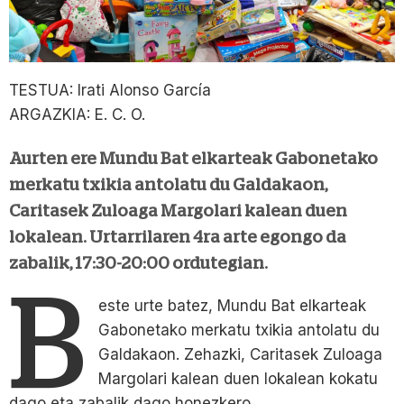
TESTUA: Irati Alonso García
ARGAZKIA: E. C. O.
Aurten ere Mundu Bat elkarteak Gabonetako
merkatu txikia antolatu du Galdakaon,
Caritasek Zuloaga Margolari kalean duen
lokalean. Urtarrilaren 4ra arte egongo da
zabalik, 17:30-20:00 ordutegian.
B
este urte batez, Mundu Bat elkarteak
Gabonetako merkatu txikia antolatu du
Galdakaon. Zehazki, Caritasek Zuloaga
Margolari kalean duen lokalean kokatu
dago eta zabalik dago honezkero.