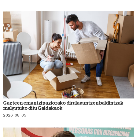
Gazteen emantzipaziorako dirulaguntzen baldintzak
malgutuko ditu Galdakaok
2026-08-05