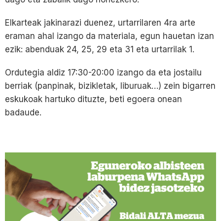
Elkarteak jakinarazi duenez, urtarrilaren 4ra arte
eraman ahal izango da materiala, egun hauetan izan
ezik: abenduak 24, 25, 29 eta 31 eta urtarrilak 1.
Ordutegia aldiz 17:30-20:00 izango da eta jostailu
berriak (panpinak, bizikletak, liburuak…) zein bigarren
eskukoak hartuko dituzte, beti egoera onean
badaude.