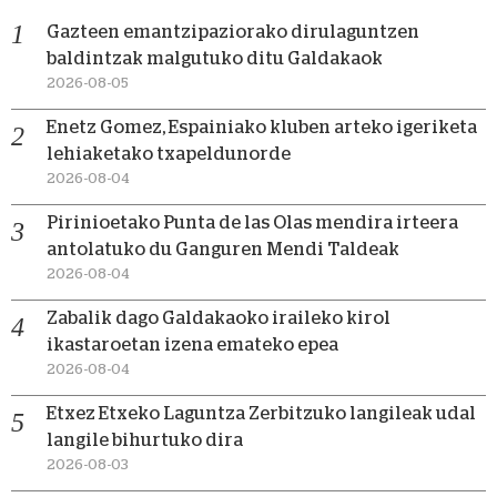
Gazteen emantzipaziorako dirulaguntzen
baldintzak malgutuko ditu Galdakaok
2026-08-05
Enetz Gomez, Espainiako kluben arteko igeriketa
lehiaketako txapeldunorde
2026-08-04
Pirinioetako Punta de las Olas mendira irteera
antolatuko du Ganguren Mendi Taldeak
2026-08-04
Zabalik dago Galdakaoko iraileko kirol
ikastaroetan izena emateko epea
2026-08-04
Etxez Etxeko Laguntza Zerbitzuko langileak udal
langile bihurtuko dira
2026-08-03