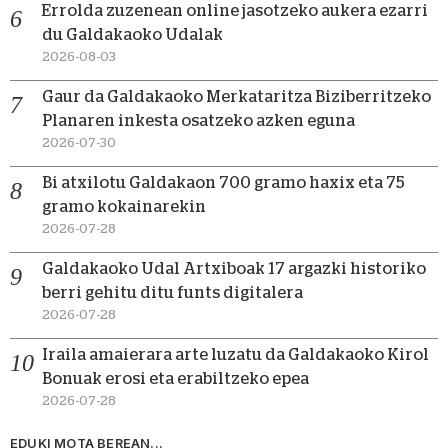
Errolda zuzenean online jasotzeko aukera ezarri
du Galdakaoko Udalak
2026-08-03
Gaur da Galdakaoko Merkataritza Biziberritzeko
Planaren inkesta osatzeko azken eguna
2026-07-30
Bi atxilotu Galdakaon 700 gramo haxix eta 75
gramo kokainarekin
2026-07-28
Galdakaoko Udal Artxiboak 17 argazki historiko
berri gehitu ditu funts digitalera
2026-07-28
Iraila amaierara arte luzatu da Galdakaoko Kirol
Bonuak erosi eta erabiltzeko epea
2026-07-28
EDUKI MOTA BEREAN...