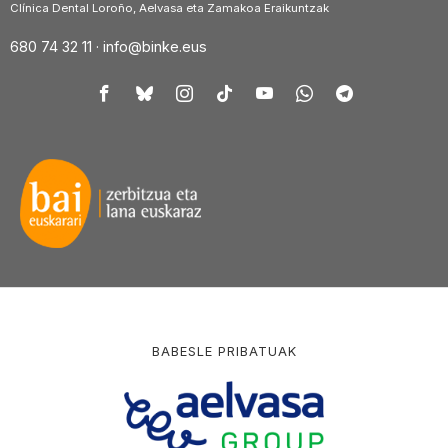
Clínica Dental Loroño, Aelvasa eta Zamakoa Eraikuntzak
680 74 32 11 ·
info@binke.eus
BABESLE PRIBATUAK