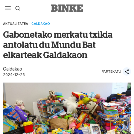
AKTUALITATEA
·
GALDAKAO
Gabonetako merkatu txikia
antolatu du Mundu Bat
elkarteak Galdakaon
Galdakao
PARTEKATU
2024-12-23