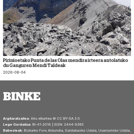
Pirinioetako Punta de las Olas mendira irteera antolatuko
du Ganguren Mendi Taldeak
2026-08-04
Argitaratzailea:
Aitu elkartea © CC BY-SA 3.0
Lege Gordailua:
BI-41-2016 | ISSN: 2444-9385
Babesleak:
Bizkaiko Foru Aldundia, Galdakaoko Udala, Usansoloko Udala,