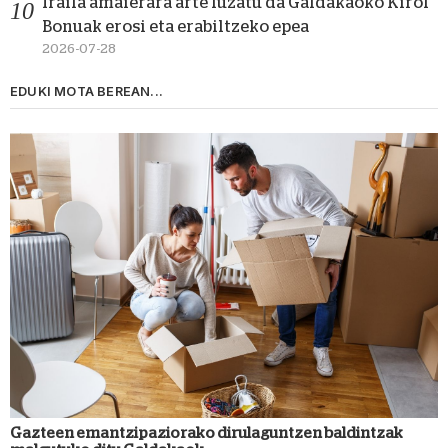
Iraila amaierara arte luzatu da Galdakaoko Kirol
Bonuak erosi eta erabiltzeko epea
2026-07-28
EDUKI MOTA BEREAN...
Gazteen emantzipaziorako dirulaguntzen baldintzak