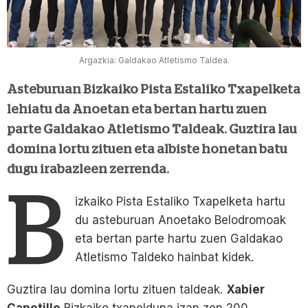
Argazkia: Galdakao Atletismo Taldea.
Asteburuan Bizkaiko Pista Estaliko Txapelketa
lehiatu da Anoetan eta bertan hartu zuen
parte Galdakao Atletismo Taldeak. Guztira lau
domina lortu zituen eta albiste honetan batu
dugu irabazleen zerrenda.
B
izkaiko Pista Estaliko Txapelketa hartu
du asteburuan Anoetako Belodromoak
eta bertan parte hartu zuen Galdakao
Atletismo Taldeko hainbat kidek.
Guztira lau domina lortu zituen taldeak.
Xabier
Capetillo
Bizkaiko txapelduna izan zen 200