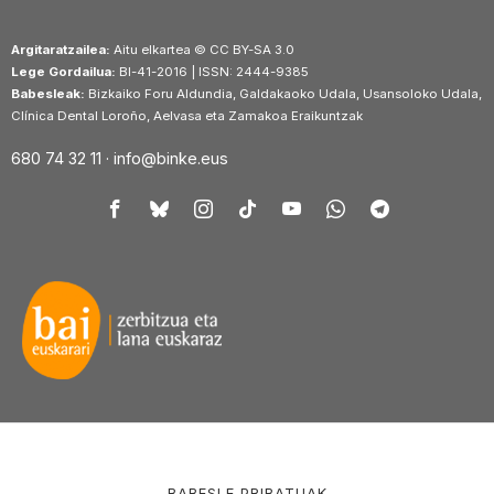
Argitaratzailea:
Aitu elkartea © CC BY-SA 3.0
Lege Gordailua:
BI-41-2016 | ISSN: 2444-9385
Babesleak:
Bizkaiko Foru Aldundia, Galdakaoko Udala, Usansoloko Udala,
Clínica Dental Loroño, Aelvasa eta Zamakoa Eraikuntzak
680 74 32 11 ·
info@binke.eus
BABESLE PRIBATUAK