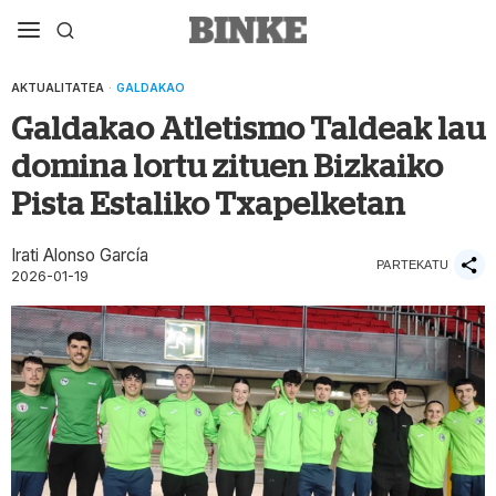
AKTUALITATEA
·
GALDAKAO
Galdakao Atletismo Taldeak lau
domina lortu zituen Bizkaiko
Pista Estaliko Txapelketan
Irati Alonso García
PARTEKATU
2026-01-19