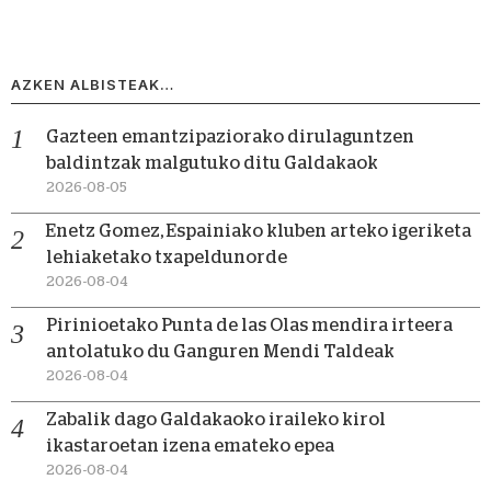
AZKEN ALBISTEAK…
Gazteen emantzipaziorako dirulaguntzen
baldintzak malgutuko ditu Galdakaok
2026-08-05
Enetz Gomez, Espainiako kluben arteko igeriketa
lehiaketako txapeldunorde
2026-08-04
Pirinioetako Punta de las Olas mendira irteera
antolatuko du Ganguren Mendi Taldeak
2026-08-04
Zabalik dago Galdakaoko iraileko kirol
ikastaroetan izena emateko epea
2026-08-04