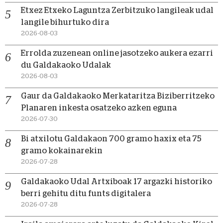
Etxez Etxeko Laguntza Zerbitzuko langileak udal
langile bihurtuko dira
2026-08-03
Errolda zuzenean online jasotzeko aukera ezarri
du Galdakaoko Udalak
2026-08-03
Gaur da Galdakaoko Merkataritza Biziberritzeko
Planaren inkesta osatzeko azken eguna
2026-07-30
Bi atxilotu Galdakaon 700 gramo haxix eta 75
gramo kokainarekin
2026-07-28
Galdakaoko Udal Artxiboak 17 argazki historiko
berri gehitu ditu funts digitalera
2026-07-28