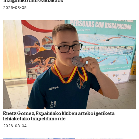
malgutuko ditu Galdakaok
2026-08-05
Enetz Gomez, Espainiako kluben arteko igeriketa
lehiaketako txapeldunorde
2026-08-04