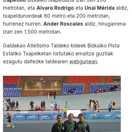
metrotan, eta
Alvaro Rodrigo
eta
Unai Mérida
aldiz,
txapeldunordeak 60 metro eta 200 metrotan,
hurrenez hurren.
Ander Roscales
aldiz, hirugarrena
izan zen 1.500 metrotan.
Galdakao Atletismo Taldeko kideek Bizkaiko Pista
Estaliko Txapelketan lortutako emaitza guztiak
ezagutu daitezke taldearen
webgunean
.