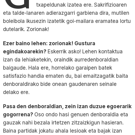
txapeldunak izatea ere. Sakrifizioaren
eta talde-lanaren adierazgarri garbiena dira, mutilen
boleibola ikusezin izatetik goi-mailara eramatea lortu
dutelarik. Zorionak!
Ezer baino lehen: zorionak! Gustura
egindakoarekin?
Eskerrik asko! Lehen kontaktua
izan da lehiaketekin, oraindik aurredenboraldian
baigaude. Hala ere, horrelako garaipen batek
satisfazio handia ematen du, bai emaitzagatik baita
denboraldirako bide onean gaudenaren seinale
delako ere.
Pasa den denboraldian, zein izan duzue egoerarik
gogorrena?
Oso ondo hasi genuen denboraldia eta
gauzak nahi bezala irtetzen zitzaizkigun hasieran.
Baina partidak jokatu ahala lesioak eta bajak izan