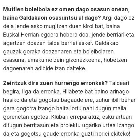
Mutilen boleibola ez omen dago osasun onean,
baina Galdakaon osasuntsu al dago?
Argi dago ez
dela jende asko mugitzen duen kirol bat, baina
Euskal Herrian egoera hobera doa, jende berriari eta
agertzen doazen talde berriei esker. Galdakao
gauzak goraka doazenaren eta boleibolaren
osasuna, emakume zein gizonezkoena, hobetzen
dagoenaren adibide izan daiteke.
Zeintzuk dira zuen hurrengo erronkak?
Taldeari
begira, liga da erronka. Hilabete bat baino arinago
hasiko da eta gogotsu bagaude ere, zuhur ibili behar
gara gogorra izango baita lortu nahi dugun maila
gorenetan egotea. Klubari erreparatuz, esku artean
ditugun berritasun eta proiektu ugariko urtea izango
da eta gogotsu gaude erronka guzti horiei ekiteko!