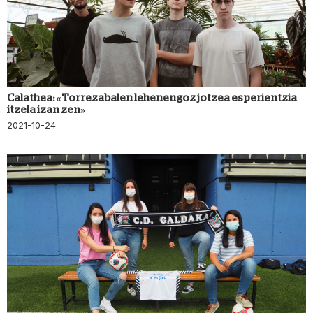
Calathea: «Torrezabalen lehenengoz jotzea esperientzia
itzela izan zen»
2021-10-24