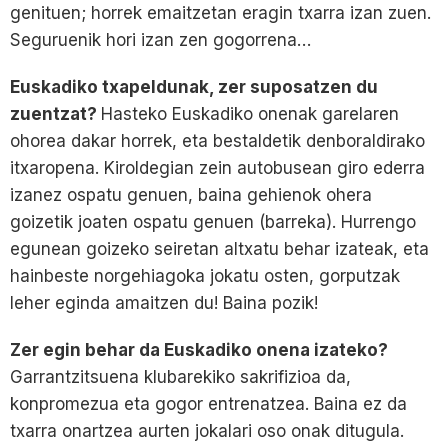
genituen; horrek emaitzetan eragin txarra izan zuen.
Seguruenik hori izan zen gogorrena…
Euskadiko txapeldunak, zer suposatzen du
zuentzat?
Hasteko Euskadiko onenak garelaren
ohorea dakar horrek, eta bestaldetik denboraldirako
itxaropena. Kiroldegian zein autobusean giro ederra
izanez ospatu genuen, baina gehienok ohera
goizetik joaten ospatu genuen (barreka). Hurrengo
egunean goizeko seiretan altxatu behar izateak, eta
hainbeste norgehiagoka jokatu osten, gorputzak
leher eginda amaitzen du! Baina pozik!
Zer egin behar da Euskadiko onena izateko?
Garrantzitsuena klubarekiko sakrifizioa da,
konpromezua eta gogor entrenatzea. Baina ez da
txarra onartzea aurten jokalari oso onak ditugula.