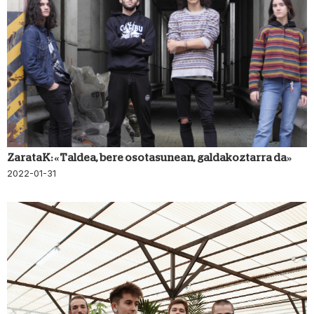
ZarataK: «Taldea, bere osotasunean, galdakoztarra da»
2022-01-31