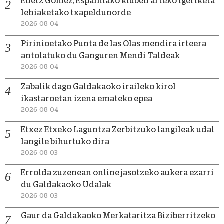
Enetz Gomez, Espainiako kluben arteko igeriketa
lehiaketako txapeldunorde
2026-08-04
Pirinioetako Punta de las Olas mendira irteera
antolatuko du Ganguren Mendi Taldeak
2026-08-04
Zabalik dago Galdakaoko iraileko kirol
ikastaroetan izena emateko epea
2026-08-04
Etxez Etxeko Laguntza Zerbitzuko langileak udal
langile bihurtuko dira
2026-08-03
Errolda zuzenean online jasotzeko aukera ezarri
du Galdakaoko Udalak
2026-08-03
Gaur da Galdakaoko Merkataritza Biziberritzeko