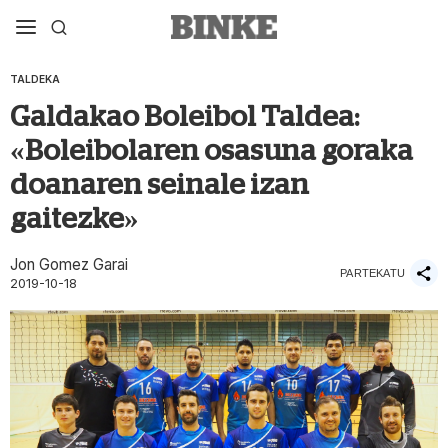
TALDEKA
Galdakao Boleibol Taldea:
«Boleibolaren osasuna goraka
doanaren seinale izan
gaitezke»
Jon Gomez Garai
PARTEKATU
2019-10-18