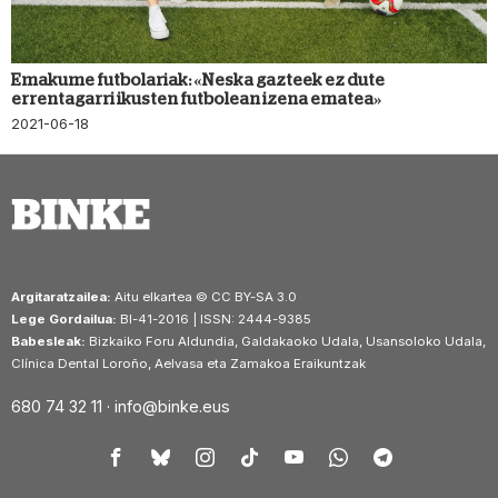
Emakume futbolariak: «Neska gazteek ez dute
errentagarri ikusten futbolean izena ematea»
2021-06-18
Argitaratzailea:
Aitu elkartea © CC BY-SA 3.0
Lege Gordailua:
BI-41-2016 | ISSN: 2444-9385
Babesleak:
Bizkaiko Foru Aldundia, Galdakaoko Udala, Usansoloko Udala,
Clínica Dental Loroño, Aelvasa eta Zamakoa Eraikuntzak
680 74 32 11 ·
info@binke.eus