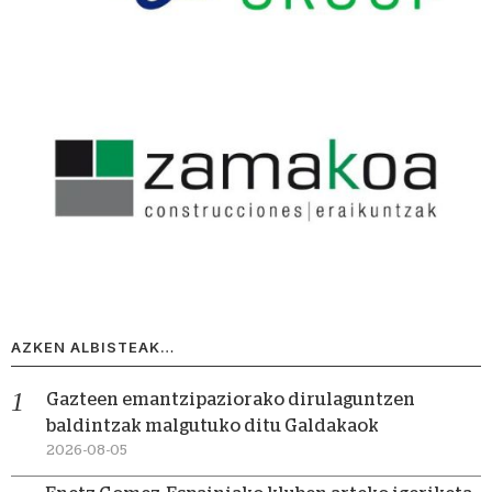
AZKEN ALBISTEAK…
Gazteen emantzipaziorako dirulaguntzen
baldintzak malgutuko ditu Galdakaok
2026-08-05