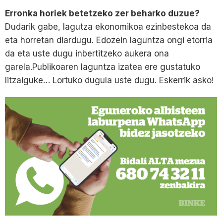
Erronka horiek betetzeko zer beharko duzue?
Dudarik gabe, lagutza ekonomikoa ezinbestekoa da
eta horretan diardugu. Edozein laguntza ongi etorria
da eta uste dugu inbertitzeko aukera ona
garela.Publikoaren laguntza izatea ere gustatuko
litzaiguke… Lortuko dugula uste dugu. Eskerrik asko!