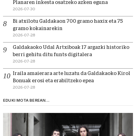
Planaren inkesta osatzeko azken eguna
2026-07-30
Bi atxilotu Galdakaon 700 gramo haxix eta 75
gramo kokainarekin
2026-07-28
Galdakaoko Udal Artxiboak 17 argazki historiko
berri gehitu ditu funts digitalera
2026-07-28
Iraila amaierara arte luzatu da Galdakaoko Kirol
Bonuak erosi eta erabiltzeko epea
2026-07-28
EDUKI MOTA BEREAN...