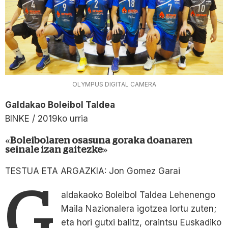
OLYMPUS DIGITAL CAMERA
Galdakao Boleibol Taldea
BINKE / 2019ko urria
«Boleibolaren osasuna goraka doanaren
seinale izan gaitezke»
TESTUA ETA ARGAZKIA: Jon Gomez Garai
G
aldakaoko Boleibol Taldea Lehenengo
Maila Nazionalera igotzea lortu zuten;
eta hori gutxi balitz, oraintsu Euskadiko