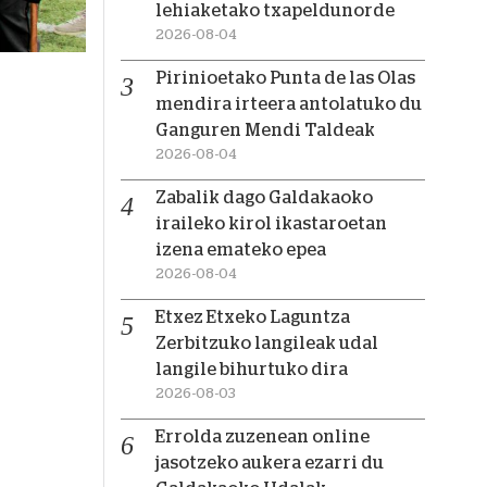
lehiaketako txapeldunorde
2026-08-04
Pirinioetako Punta de las Olas
mendira irteera antolatuko du
Ganguren Mendi Taldeak
2026-08-04
Zabalik dago Galdakaoko
iraileko kirol ikastaroetan
izena emateko epea
2026-08-04
Etxez Etxeko Laguntza
Zerbitzuko langileak udal
langile bihurtuko dira
2026-08-03
Errolda zuzenean online
jasotzeko aukera ezarri du