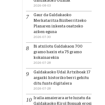
Galdakaoko Udalak
2026-08-03
Gaur da Galdakaoko
Merkataritza Biziberritzeko
Planaren inkesta osatzeko
azken eguna
2026-07-30
Bi atxilotu Galdakaon 700
gramo haxix eta 75 gramo
kokainarekin
2026-07-28
Galdakaoko Udal Artxiboak 17
argazki historiko berri gehitu
ditu funts digitalera
2026-07-28
Iraila amaierara arte luzatu da
Galdakaoko Kirol Bonuak erosi