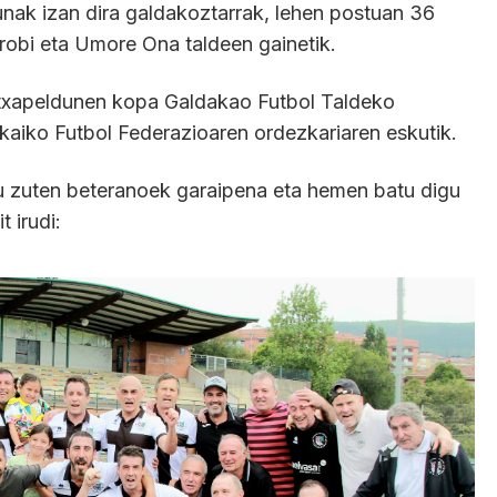
unak izan dira galdakoztarrak, lehen postuan 36
robi eta Umore Ona taldeen gainetik.
 txapeldunen kopa Galdakao Futbol Taldeko
kaiko Futbol Federazioaren ordezkariaren eskutik.
u zuten beteranoek garaipena eta hemen batu digu
 irudi: