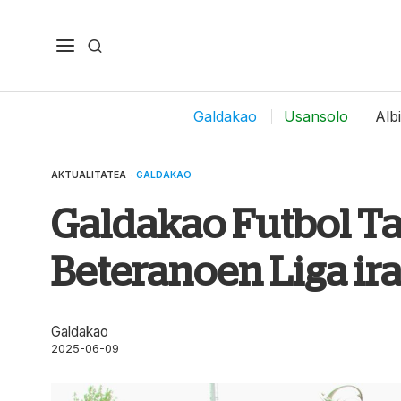
Galdakao
Usansolo
Alb
AKTUALITATEA
·
GALDAKAO
Galdakao Futbol Ta
Beteranoen Liga ir
Galdakao
2025-06-09