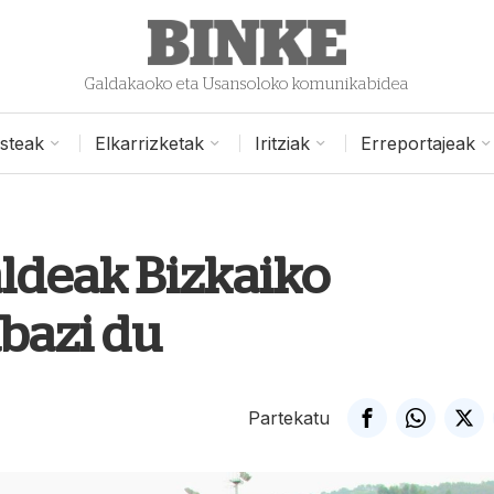
Galdakaoko eta Usansoloko komunikabidea
isteak
Elkarrizketak
Iritziak
Erreportajeak
ldeak Bizkaiko
abazi du
Partekatu