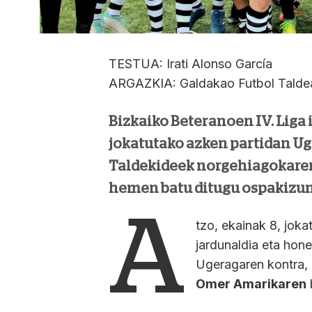
TESTUA: Irati Alonso García
ARGAZKIA: Galdakao Futbol Talde
Bizkaiko Beteranoen IV. Liga 
jokatutako azken partidan Uge
Taldekideek norgehiagokaren
hemen batu ditugu ospakizuna
A
tzo, ekainak 8, jok
jardunaldia eta hon
Ugeragaren kontra,
Omer Amarikaren