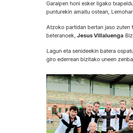
Garaipen honi esker ligako txapeld
punturekin amaitu ostean, Lemohar
Atzoko partidan bertan jaso zuten
beteranoek,
Jesus Villaluenga
Biz
Lagun eta senideekin batera ospat
giro ederrean bizitako uneen zenbait