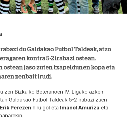
a
irabazi du Galdakao Futbol Taldeak, atzo
ragaren kontra 5-2 irabazi ostean.
 ostean jaso zuten txapeldunen kopa eta
ren zenbait irudi.
atu zen Bizkaiko Beteranoen IV. Ligako azken
etan Galdakao Futbol Taldeak 5-2 irabazi zuen
Erik Perezen
hiru gol eta
Imanol Amuriza
eta
banarekin.