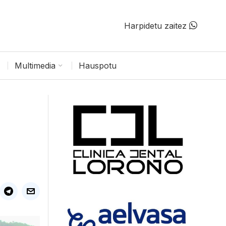
Harpidetu zaitez
Multimedia
Hauspotu