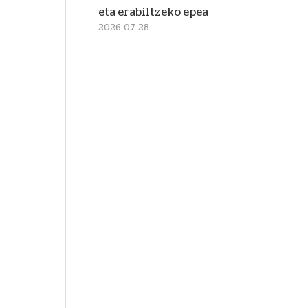
eta erabiltzeko epea
2026-07-28