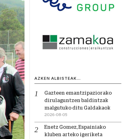
AZKEN ALBISTEAK…
Gazteen emantzipaziorako
dirulaguntzen baldintzak
malgutuko ditu Galdakaok
2026-08-05
Enetz Gomez, Espainiako
kluben arteko igeriketa