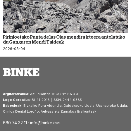
Pirinioetako Punta de las Olas mendira irteera antolatuko
du Ganguren Mendi Taldeak
2026-08-04
Argitaratzailea:
Aitu elkartea © CC BY-SA 3.0
Lege Gordailua:
BI-41-2016 | ISSN: 2444-9385
Babesleak:
Bizkaiko Foru Aldundia, Galdakaoko Udala, Usansoloko Udala,
Clínica Dental Loroño, Aelvasa eta Zamakoa Eraikuntzak
680 74 32 11 ·
info@binke.eus