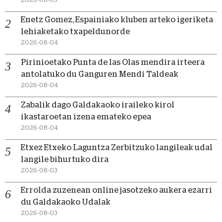
Enetz Gomez, Espainiako kluben arteko igeriketa
lehiaketako txapeldunorde
2026-08-04
Pirinioetako Punta de las Olas mendira irteera
antolatuko du Ganguren Mendi Taldeak
2026-08-04
Zabalik dago Galdakaoko iraileko kirol
ikastaroetan izena emateko epea
2026-08-04
Etxez Etxeko Laguntza Zerbitzuko langileak udal
langile bihurtuko dira
2026-08-03
Errolda zuzenean online jasotzeko aukera ezarri
du Galdakaoko Udalak
2026-08-03