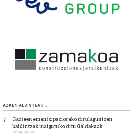
AZKEN ALBISTEAK…
Gazteen emantzipaziorako dirulaguntzen
baldintzak malgutuko ditu Galdakaok
2026-08-05