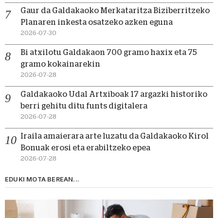
Gaur da Galdakaoko Merkataritza Biziberritzeko
Planaren inkesta osatzeko azken eguna
2026-07-30
Bi atxilotu Galdakaon 700 gramo haxix eta 75
gramo kokainarekin
2026-07-28
Galdakaoko Udal Artxiboak 17 argazki historiko
berri gehitu ditu funts digitalera
2026-07-28
Iraila amaierara arte luzatu da Galdakaoko Kirol
Bonuak erosi eta erabiltzeko epea
2026-07-28
EDUKI MOTA BEREAN...