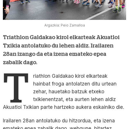
Argazkia: Peio Zamalloa
Triathlon Galdakao kirol elkarteak Akuatloi
Txikia antolatuko du lehen aldiz. Irailaren
28an izango da eta izena emateko epea
zabalik dago.
T
riathlon Galdakao kirol elkarteak
hainbat froga antolatzen ditu urtean
zehar, hauetako batzuk etxeko
txikienentzat, eta aurten lehen aldiz
Akuatloi Txikian parte hartzeko aukera eskainiko die.
Irailaren 28an antolatuko du hitzordua, eta izena
emateko epea zabalik dago
webgune
bitartez.