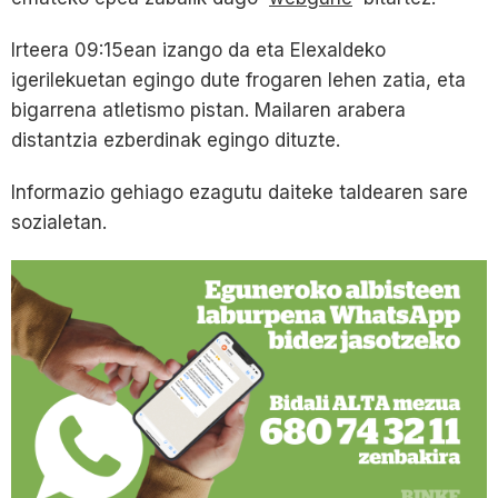
Irteera 09:15ean izango da eta Elexaldeko
igerilekuetan egingo dute frogaren lehen zatia, eta
bigarrena atletismo pistan. Mailaren arabera
distantzia ezberdinak egingo dituzte.
Informazio gehiago ezagutu daiteke taldearen sare
sozialetan.