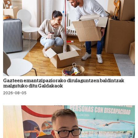
Gazteen emantzipaziorako dirulaguntzen baldintzak
malgutuko ditu Galdakaok
2026-08-05