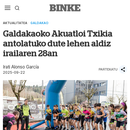
AKTUALITATEA
·
GALDAKAO
Galdakaoko Akuatloi Txikia
antolatuko dute lehen aldiz
irailaren 28an
Irati Alonso García
PARTEKATU
2025-09-22