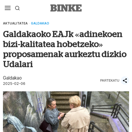
AKTUALITATEA
·
GALDAKAO
Galdakaoko EAJk «adinekoen
bizi-kalitatea hobetzeko»
proposamenak aurkeztu dizkio
Udalari
Galdakao
PARTEKATU
2025-02-06