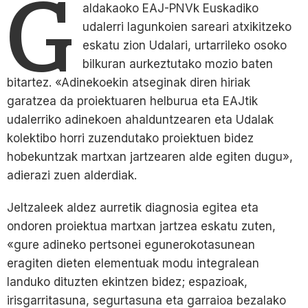
G
aldakaoko EAJ-PNVk Euskadiko
udalerri lagunkoien sareari atxikitzeko
eskatu zion Udalari, urtarrileko osoko
bilkuran aurkeztutako mozio baten
bitartez. «Adinekoekin atseginak diren hiriak
garatzea da proiektuaren helburua eta EAJtik
udalerriko adinekoen ahalduntzearen eta Udalak
kolektibo horri zuzendutako proiektuen bidez
hobekuntzak martxan jartzearen alde egiten dugu»,
adierazi zuen alderdiak.
Jeltzaleek aldez aurretik diagnosia egitea eta
ondoren proiektua martxan jartzea eskatu zuten,
«gure adineko pertsonei egunerokotasunean
eragiten dieten elementuak modu integralean
landuko dituzten ekintzen bidez; espazioak,
irisgarritasuna, segurtasuna eta garraioa bezalako