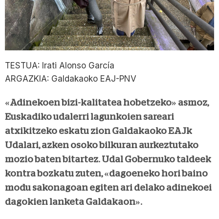
TESTUA: Irati Alonso García
ARGAZKIA: Galdakaoko EAJ-PNV
«Adinekoen bizi-kalitatea hobetzeko» asmoz,
Euskadiko udalerri lagunkoien sareari
atxikitzeko eskatu zion Galdakaoko EAJk
Udalari, azken osoko bilkuran aurkeztutako
mozio baten bitartez. Udal Gobernuko taldeek
kontra bozkatu zuten, «dagoeneko hori baino
modu sakonagoan egiten ari delako adinekoei
dagokien lanketa Galdakaon».