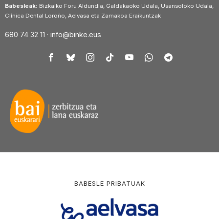
Babesleak:
Bizkaiko Foru Aldundia, Galdakaoko Udala, Usansoloko Udala,
Clínica Dental Loroño, Aelvasa eta Zamakoa Eraikuntzak
680 74 32 11 ·
info@binke.eus
BABESLE PRIBATUAK