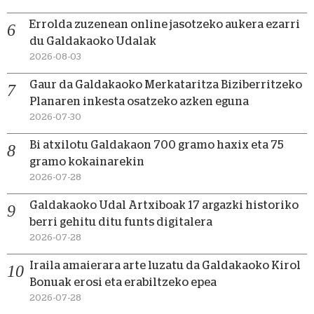
Errolda zuzenean online jasotzeko aukera ezarri
du Galdakaoko Udalak
2026-08-03
Gaur da Galdakaoko Merkataritza Biziberritzeko
Planaren inkesta osatzeko azken eguna
2026-07-30
Bi atxilotu Galdakaon 700 gramo haxix eta 75
gramo kokainarekin
2026-07-28
Galdakaoko Udal Artxiboak 17 argazki historiko
berri gehitu ditu funts digitalera
2026-07-28
Iraila amaierara arte luzatu da Galdakaoko Kirol
Bonuak erosi eta erabiltzeko epea
2026-07-28