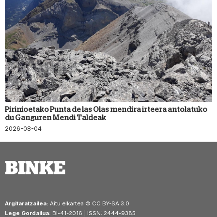
Pirinioetako Punta de las Olas mendira irteera antolatuko
du Ganguren Mendi Taldeak
2026-08-04
Argitaratzailea:
Aitu elkartea © CC BY-SA 3.0
Lege Gordailua:
BI-41-2016 | ISSN: 2444-9385