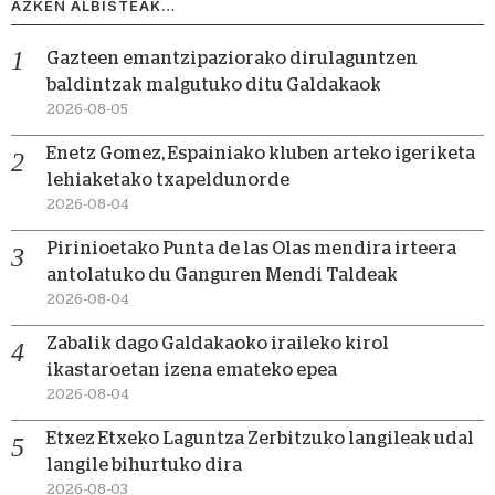
AZKEN ALBISTEAK…
Gazteen emantzipaziorako dirulaguntzen
baldintzak malgutuko ditu Galdakaok
2026-08-05
Enetz Gomez, Espainiako kluben arteko igeriketa
lehiaketako txapeldunorde
2026-08-04
Pirinioetako Punta de las Olas mendira irteera
antolatuko du Ganguren Mendi Taldeak
2026-08-04
Zabalik dago Galdakaoko iraileko kirol
ikastaroetan izena emateko epea
2026-08-04
Etxez Etxeko Laguntza Zerbitzuko langileak udal
langile bihurtuko dira
2026-08-03