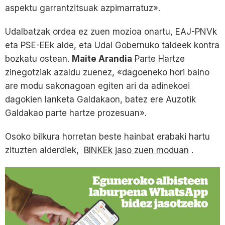
aspektu garrantzitsuak azpimarratuz».
Udalbatzak ordea ez zuen mozioa onartu, EAJ-PNVk
eta PSE-EEk alde, eta Udal Gobernuko taldeek kontra
bozkatu ostean.
Maite Arandia
Parte Hartze
zinegotziak azaldu zuenez, «dagoeneko hori baino
are modu sakonagoan egiten ari da adinekoei
dagokien lanketa Galdakaon, batez ere Auzotik
Galdakao parte hartze prozesuan».
Osoko bilkura horretan beste hainbat erabaki hartu
zituzten alderdiek,
BINKEk jaso zuen moduan
.