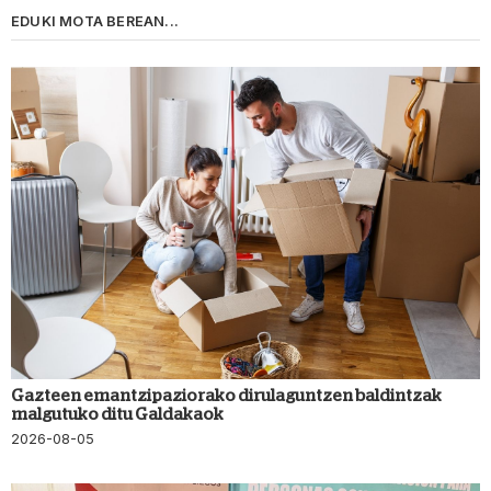
EDUKI MOTA BEREAN...
Gazteen emantzipaziorako dirulaguntzen baldintzak
malgutuko ditu Galdakaok
2026-08-05