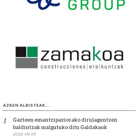
AZKEN ALBISTEAK…
Gazteen emantzipaziorako dirulaguntzen
baldintzak malgutuko ditu Galdakaok
2026-08-05