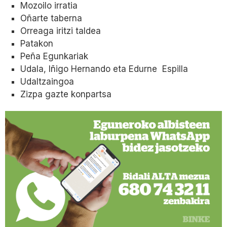
Mozoilo irratia
Oñarte taberna
Orreaga iritzi taldea
Patakon
Peña Egunkariak
Udala, Iñigo Hernando eta Edurne Espilla
Udaltzaingoa
Zizpa gazte konpartsa