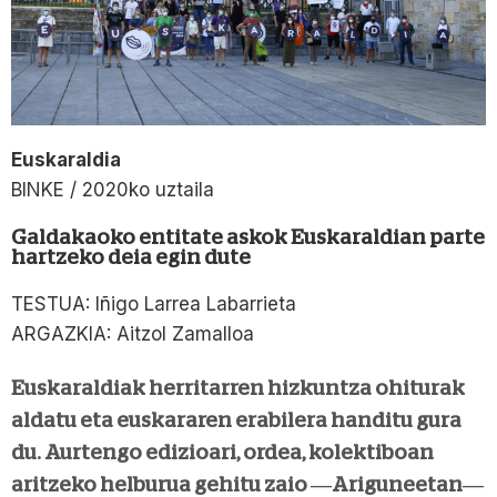
Euskaraldia
BINKE / 2020ko uztaila
Galdakaoko entitate askok Euskaraldian parte
hartzeko deia egin dute
TESTUA: Iñigo Larrea Labarrieta
ARGAZKIA: Aitzol Zamalloa
Euskaraldiak herritarren hizkuntza ohiturak
aldatu eta euskararen erabilera handitu gura
du. Aurtengo edizioari, ordea, kolektiboan
aritzeko helburua gehitu zaio —Ariguneetan—