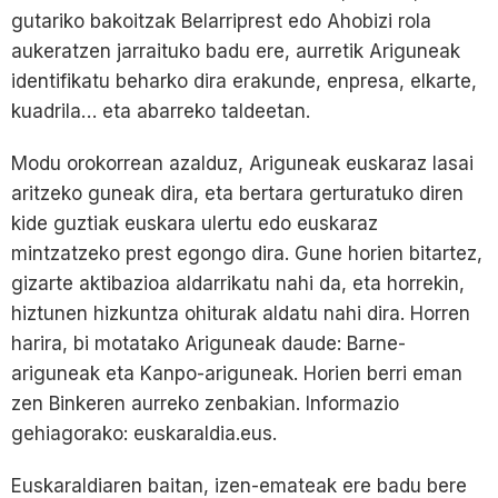
gutariko bakoitzak Belarriprest edo Ahobizi rola
aukeratzen jarraituko badu ere, aurretik Ariguneak
identifikatu beharko dira erakunde, enpresa, elkarte,
kuadrila… eta abarreko taldeetan.
Modu orokorrean azalduz, Ariguneak euskaraz lasai
aritzeko guneak dira, eta bertara gerturatuko diren
kide guztiak euskara ulertu edo euskaraz
mintzatzeko prest egongo dira. Gune horien bitartez,
gizarte aktibazioa aldarrikatu nahi da, eta horrekin,
hiztunen hizkuntza ohiturak aldatu nahi dira. Horren
harira, bi motatako Ariguneak daude: Barne-
ariguneak eta Kanpo-ariguneak. Horien berri eman
zen Binkeren aurreko zenbakian. Informazio
gehiagorako: euskaraldia.eus.
Euskaraldiaren baitan, izen-emateak ere badu bere