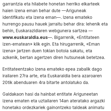
garrantzia eta hilabete honetan herriko elkarteek
haien izena eman behar dute —Ariguneak
identifikatu eta izena eman—. Izena emateko
hurrengo pausu hauek jarraitu behar dira: lehenik eta
behin, Euskarazldiaren webgunera sartzea —
www.euskaraldia.eus
—. Bigarrenik, «Entitateen
izen-ematean» klik egin. Eta hirugarrenik, «Eman
izena» jartzen duen tokian botoia sakatu, eta
azkenik, bertan agertzen diren hutsuneak betetzea.
Entitateentzako izena emateko epea zabalik dago
irailaren 27ra arte, eta Euskaraldia bera azaroaren
20tik abenduaren 4ra bitarte antolatuko da.
Galdakaon hasi da hainbat entitate Ariguneetan
izena ematen eta uztailaren 14an ateratako argazki
honetako ordezkariek gainontzeko taldeak animatu