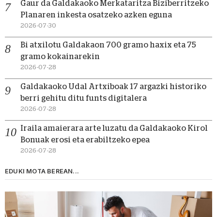
Gaur da Galdakaoko Merkataritza Biziberritzeko
Planaren inkesta osatzeko azken eguna
2026-07-30
Bi atxilotu Galdakaon 700 gramo haxix eta 75
gramo kokainarekin
2026-07-28
Galdakaoko Udal Artxiboak 17 argazki historiko
berri gehitu ditu funts digitalera
2026-07-28
Iraila amaierara arte luzatu da Galdakaoko Kirol
Bonuak erosi eta erabiltzeko epea
2026-07-28
EDUKI MOTA BEREAN...