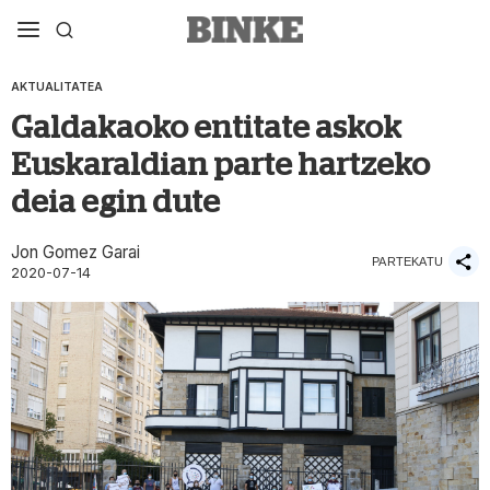
AKTUALITATEA
Galdakaoko entitate askok
Euskaraldian parte hartzeko
deia egin dute
Jon Gomez Garai
PARTEKATU
2020-07-14