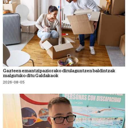
Gazteen emantzipaziorako dirulaguntzen baldintzak
malgutuko ditu Galdakaok
2026-08-05