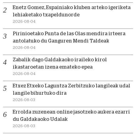
Enetz Gomez, Espainiako kluben arteko igeriketa
lehiaketako txapeldunorde
2026-08-04
Pirinioetako Punta de las Olas mendira irteera
antolatuko du Ganguren Mendi Taldeak
2026-08-04
Zabalik dago Galdakaoko iraileko kirol
ikastaroetan izena emateko epea
2026-08-04
Etxez Etxeko Laguntza Zerbitzuko langileak udal
langile bihurtuko dira
2026-08-03
Errolda zuzenean online jasotzeko aukera ezarri
du Galdakaoko Udalak
2026-08-03