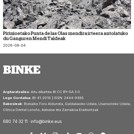
Pirinioetako Punta de las Olas mendira irteera antolatuko
du Ganguren Mendi Taldeak
2026-08-04
Argitaratzailea:
Aitu elkartea © CC BY-SA 3.0
Lege Gordailua:
BI-41-2016 | ISSN: 2444-9385
Babesleak:
Bizkaiko Foru Aldundia, Galdakaoko Udala, Usansoloko Udala,
Clínica Dental Loroño, Aelvasa eta Zamakoa Eraikuntzak
680 74 32 11 ·
info@binke.eus