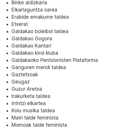
Binke aldizkaria
Elkarlaguntza sarea
Erabide emakume taldea
Etxerat
Galdakao boleibol taldea
Galdakao Gogora
Galdakao Kantari
Galdakao kirol kluba
Galdakaoko Pentsionisten Plataforma
Ganguren mendi taldea
Gaztetxoak
Geugaz
Guzur Aretxa
Irakurketa taldea
Irrintzi elkartea
Koiu musika taldea
Mairi talde feminista
Momoak talde feminista