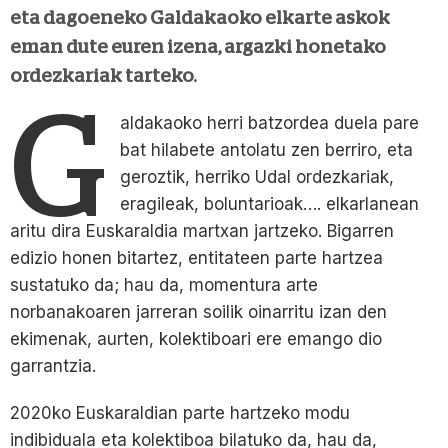
eta dagoeneko Galdakaoko elkarte askok
eman dute euren izena, argazki honetako
ordezkariak tarteko.
G
aldakaoko herri batzordea duela pare
bat hilabete antolatu zen berriro, eta
geroztik, herriko Udal ordezkariak,
eragileak, boluntarioak…. elkarlanean
aritu dira Euskaraldia martxan jartzeko. Bigarren
edizio honen bitartez, entitateen parte hartzea
sustatuko da; hau da, momentura arte
norbanakoaren jarreran soilik oinarritu izan den
ekimenak, aurten, kolektiboari ere emango dio
garrantzia.
2020ko Euskaraldian parte hartzeko modu
indibiduala eta kolektiboa bilatuko da, hau da,