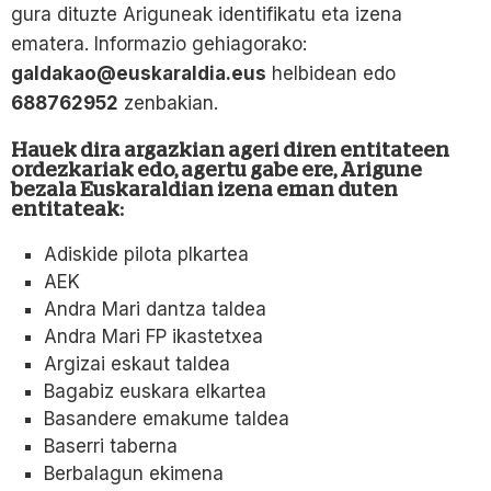
gura dituzte Ariguneak identifikatu eta izena
ematera. Informazio gehiagorako:
galdakao@euskaraldia.eus
helbidean edo
688762952
zenbakian.
Hauek dira argazkian ageri diren entitateen
ordezkariak edo, agertu gabe ere, Arigune
bezala Euskaraldian izena eman duten
entitateak:
Adiskide pilota plkartea
AEK
Andra Mari dantza taldea
Andra Mari FP ikastetxea
Argizai eskaut taldea
Bagabiz euskara elkartea
Basandere emakume taldea
Baserri taberna
Berbalagun ekimena